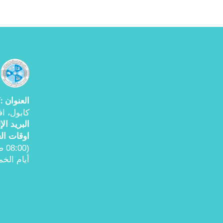
العنوان
ك
:
کابول، اف
البرید ال
اوقات ال
(08:00 صباحا) إلى (04:00 مساء)
أیام الخ