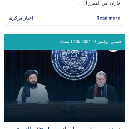
قازان. من المقرر أن. . .
Read more
about
اخبار مرکزی
مشاركة
المولوي
غلام
حيدر
خميس, نوفمبر 14 2024 12:05 مساء
شهامت
في
الدورة
السادسة
عشرة
من
الاجتماع
الدولي
في
قازان