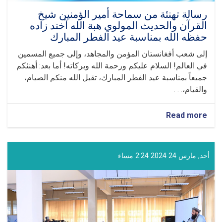
رسالة تهنئة من سماحة أمير الؤمنين شيخ
القرآن والحديث المولوي هبة الله آخند زاده
حفظه الله بمناسبة عيد الفطر المبارك
إلى شعب أفغانستان المؤمن والمجاهد، وإلى جميع المسمين
في العالم! السلام عليكم ورحمة الله وبركاته! أما بعد: أهنئكم
جميعاً بمناسبة عيد الفطر المبارك، تقبل الله منكم الصيام،
والقيام،. . .
about
Read more
رسالة
تهنئة
من
سماحة
أحد, مارس 24 2024 2:24 مساء
أمير
الؤمنين
شيخ
القرآن
والحديث
المولوي