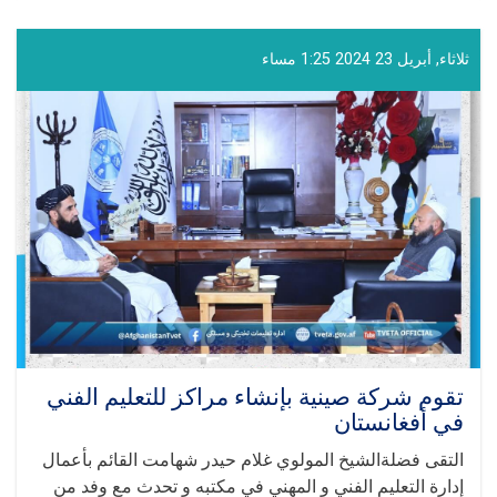
بين
المولوي
غلام
ثلاثاء, أبريل 23 2024 1:25 مساء
حيدر
الشهامت
ووفد
من
رئاسة
الوزراء
تقوم شركة صينية بإنشاء مراكز للتعليم الفني
في أفغانستان
التقى فضلةالشيخ المولوي غلام حيدر شهامت القائم بأعمال
إدارة التعليم الفني و المهني في مكتبه و تحدث مع وفد من