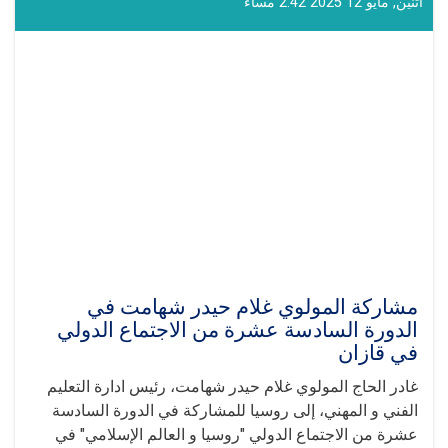
ال‍تی
اثنين, مايو 12 2025 2:42 مساء
ألقاها
القائم
بأعمال
إدارة
التعليم
الفني
و
المهني
في
الجلسة
الدولية
"روسيا
-
العالم
الإسلامي"
مشاركة المولوي غلام حيدر شهامت في
في
الدورة السادسة عشرة من الاجتماع الدولي
قازان
في قازان
غادر الحاج المولوي غلام حيدر شهامت، رئيس ادارة التعليم
الفني و المهني، إلى روسيا للمشاركة في الدورة السادسة
عشرة من الاجتماع الدولي "روسيا و العالم الإسلامي" في