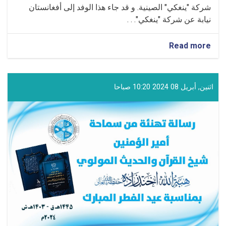
شركة "ينغكي" الصينية. و قد جاء هذا الوفد إلى أفغانستان
نيابة عن شركة "ينغكي". . .
about
Read more
تقوم
شركة
صينية
بإنشاء
اثنين, أبريل 08 2024 10:20 صباحا
مراكز
للتعليم
الفني
في
أفغانستان