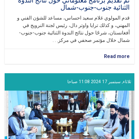
تم تقديم برنامج معلوماتي حول نتائج الندوة
الثنائية جنوب-جنوب-شمال
قدم المولوي غلام سعيد احساس، مساعد للشؤن الفني و
المهني، و كذلك ترايا واوتر دال، رئيس لجنة النرويج في
أفغانستان، شرحًا حول نتائج الندوة الثنائية جنوب-جنوب-
شمال خلال مؤتمر صحفي في مركز. . .
about
Read more
تم
تقديم
برنامج
معلوماتي
ثلاثاء, سبتمبر 17 2024 11:08 صباحا
حول
نتائج
الندوة
الثنائية
جنوب-
جنوب-
شمال