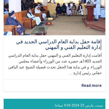
هبة
الله
آخند
زاده
حفظه
الله
بمناسبة
عيد
الفطر
إقامة حفل بداية العام الدراسي الجديد في
المبارك
إدارة التعليم الفني و المهني
أقامت إدارة التعليم الفني و المهني حفل بداية العام الدراسي
الجديد 1403هـ حضره عدد من الوزراء وأعضاء مجلس
الوزراء. و في بداية هذا الحفل تحدث فضيلة الشيخ عبد الباقي
حقاني رئيس إدارة. . .
about
Read more
إقامة
حفل
بداية
العام
سبت, مارس 23 2024 9:59 صباحا