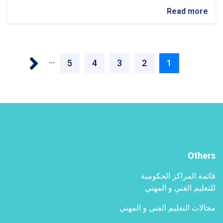
about
Read more
إطلاق
حملة
شتلات
Pagination
من
Next ›
…
قبل
1
2
Current
الصفحة
3
الصفحة
4
الصفحة
5
الصفحة
اللجنة
الثقافية
page
بإدرة
التعليم
الفني
و
المهني
Others
قائمة المراكز الحكومية
للتعليم الفني و المهني
مجالات التعليم الفني و المهني