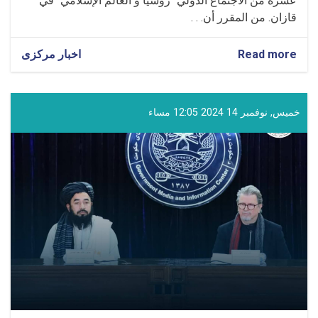
عشرة من الاجتماع الدولي "روسيا و العالم الإسلامي" في
قازان. من المقرر أن. . .
Read more
about
اخبار مرکزی
مشاركة
المولوي
غلام
حيدر
خميس, نوفمبر 14 2024 12:05 مساء
شهامت
في
الدورة
السادسة
عشرة
من
الاجتماع
الدولي
في
قازان