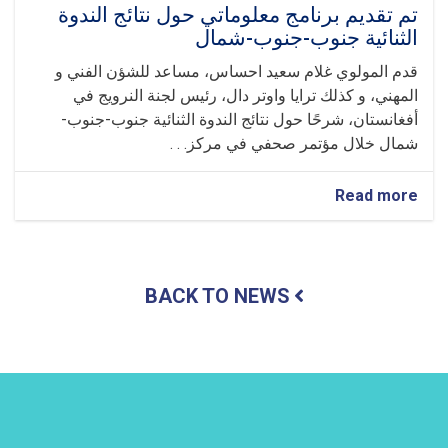
تم تقديم برنامج معلوماتي حول نتائج الندوة
الثنائية جنوب-جنوب-شمال
قدم المولوي غلام سعيد احساس، مساعد للشؤن الفني و
المهني، و كذلك ترايا واوتر دال، رئيس لجنة النرويج في
أفغانستان، شرحًا حول نتائج الندوة الثنائية جنوب-جنوب-
شمال خلال مؤتمر صحفي في مركز. . .
about
Read more
تم
تقديم
برنامج
معلوماتي
BACK TO NEWS
حول
نتائج
الندوة
الثنائية
جنوب-
جنوب-
شمال