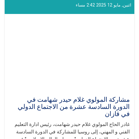
ال‍تی
اثنين, مايو 12 2025 2:42 مساء
ألقاها
القائم
بأعمال
إدارة
التعليم
الفني
و
المهني
في
الجلسة
الدولية
"روسيا
-
العالم
الإسلامي"
مشاركة المولوي غلام حيدر شهامت في
في
الدورة السادسة عشرة من الاجتماع الدولي
قازان
في قازان
غادر الحاج المولوي غلام حيدر شهامت، رئيس ادارة التعليم
الفني و المهني، إلى روسيا للمشاركة في الدورة السادسة