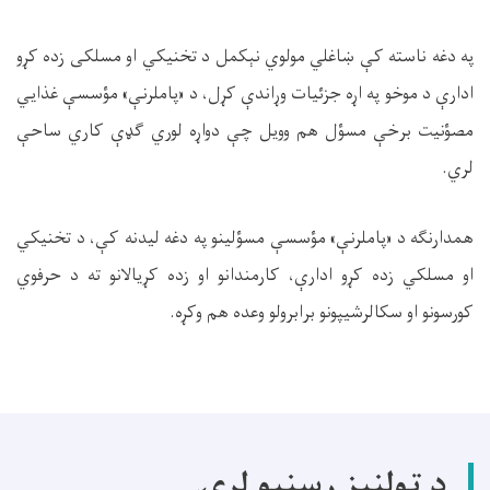
په دغه ناسته کې ښاغلي مولوي نېکمل د تخنیکي او مسلکی زده کړو
ادارې د موخو په اړه جزئیات وړاندې کړل، د «پاملرنې» مؤسسې غذایي
مصؤنیت برخې مسؤل هم وویل چې دواړه لوري ګډې کاري ساحې
لري.
همدارنګه د «پاملرنې» مؤسسې مسؤلینو په دغه لیدنه کې، د تخنیکي
او مسلکي زده کړو ادارې، کارمندانو او زده کړیالانو ته د حرفوي
کورسونو او سکالرشیپونو برابرولو وعده هم وکړه.
د ټولنیز رسنیو لړۍ