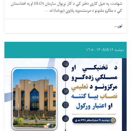
شهامت، په خپل کاري دفتر کې د کار نړیوال سازمان (ILO) او په افغانستان
کې د ملګرو ملتونو د مرستندویه پلاوي (یوناما) له. . .
نور...
دوشنبه ۱۴۰۵/۵/۱۲ - ۱۶:۸