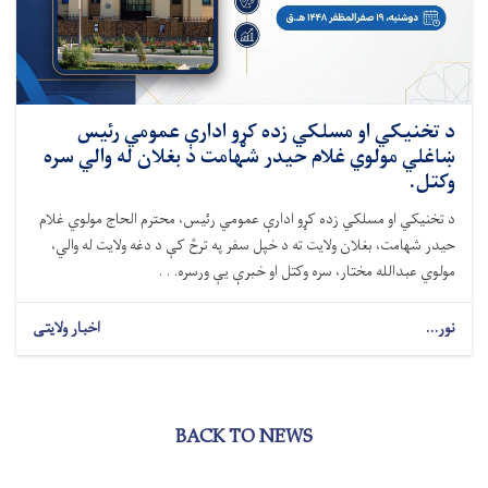
د تخنيکي او مسلکي زده کړو ادارې عمومي رئیس
ښاغلي مولوي غلام حیدر شهامت د بغلان له والي سره
وکتل.
د تخنیکي او مسلکي زده کړو ادارې عمومي رئیس، محترم الحاج مولوي غلام
حیدر شهامت، بغلان ولایت ته د خپل سفر په ترڅ کې د دغه ولایت له والي،
مولوي عبدالله مختار، سره وکتل او خبرې یې ورسره. . .
نور...
اخبار ولایتی
BACK TO NEWS