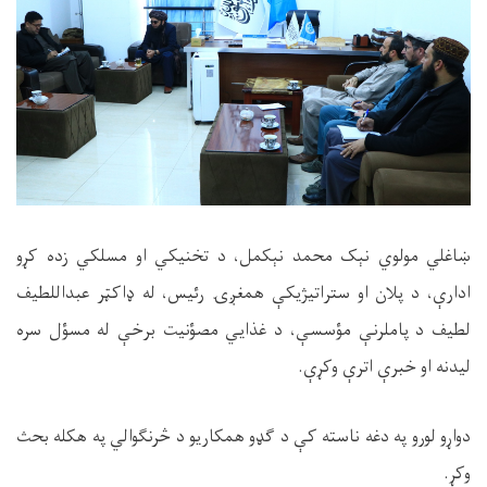
ښاغلي مولوي نېک محمد نېکمل، د تخنیکي او مسلکي زده کړو
ادارې، د پلان او ستراتیژیکې همغږۍ رئیس، له ډاکټر عبداللطیف
لطیف د پاملرنې مؤسسې، د غذایي مصؤنیت برخې له مسؤل سره
لیدنه او خبرې اترې وکړې.
دواړو لورو په دغه ناسته کې د ګډو همکاریو د څرنګوالي په هکله بحث
وکړ.