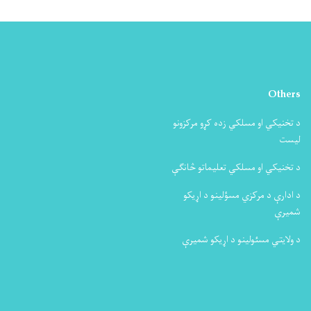
Others
د تخنیکي او مسلکي زده کړو مرکزونو
لیست
د تخنیکي او مسلکي تعلیماتو څانګې
د ادارې د مرکزي مسؤلینو د اړیکو
شمیرې
د ولایتي مسئولینو د اړیکو شمیرې