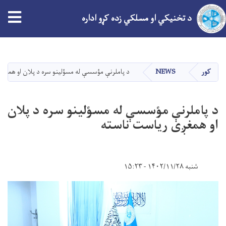
د تخنیکي او مسلکي زده کړو اداره
اصلي
منځپانګه
دانګل
کور
NEWS
د پاملرنې مؤسسې له مسؤلینو سره د پلان او همغږ
د پاملرنې مؤسسې له مسؤلینو سره د پلان
او همغږی ریاست ناسته
شنبه ۱۴۰۲/۱۱/۲۸ - ۱۵:۲۳