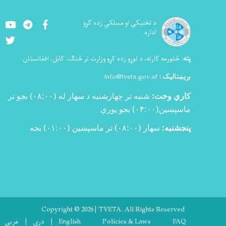
Youtube
LinkedIn
Facebook
د تخنيکي او مسلکي زده کړو
اداره
Twitter
پته
:
څلورمه کارته، د لوړو زده کړو وزارت تر څنګ، کابل، افغانستان
بریښنالیک :
info@tveta.gov.af
کاري وخت:
شنبه تر چهارشنبه د سهار له (
۰۸:۰۰)
بجو تر
ماسپښین(
۰۴:۰۰)
بجو پورې
پنجشنبه:
سهار (۰۸:۰۰) تر ماسپښین (۰۱:۰۰) بجه
Copyright © 2026 | TVETA. All Rights Reserved
Footer menu
FAQ
Policies & Laws
English
دری
عربی