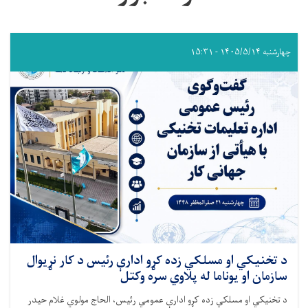
چهارشنبه ۱۴۰۵/۵/۱۴ - ۱۵:۳۱
د تخنیکي او مسلکي زده کړو ادارې رئیس د کار نړیوال
سازمان او یوناما له پلاوي سره وکتل
د تخنیکي او مسلکي زده کړو ادارې عمومي رئیس، الحاج مولوي غلام حیدر