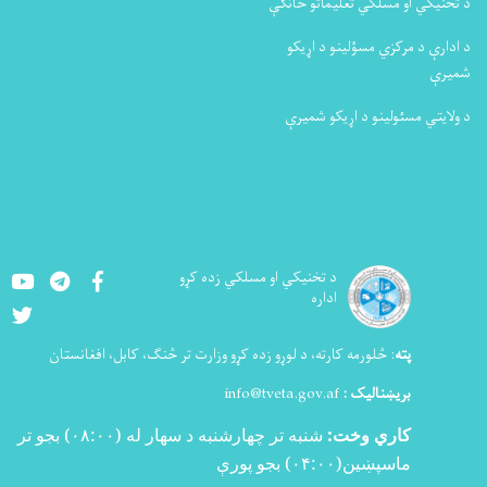
د تخنیکي او مسلکي تعلیماتو څانګې
د ادارې د مرکزي مسؤلینو د اړیکو
شمیرې
د ولایتي مسئولینو د اړیکو شمیرې
Youtube
LinkedIn
Facebook
د تخنيکي او مسلکي زده کړو
اداره
Twitter
پته
:
څلورمه کارته، د لوړو زده کړو وزارت تر څنګ، کابل، افغانستان
بریښنالیک :
info@tveta.gov.af
کاري وخت:
شنبه تر چهارشنبه د سهار له (
۰۸:۰۰)
بجو تر
ماسپښین(
۰۴:۰۰)
بجو پورې