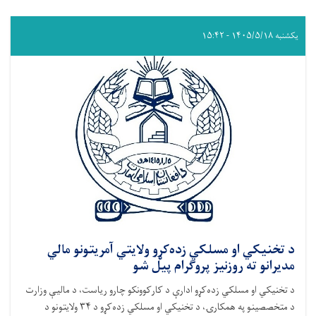
یکشنبه ۱۴۰۵/۵/۱۸ - ۱۵:۴۲
د تخنیکي او مسلکي زده‌کړو ولایتي آمریتونو مالي
مدیرانو ته روزنیز پروګرام پیل شو
د تخنیکي او مسلکي زده‌کړو ادارې د کارکوونکو چارو ریاست، د مالیې وزارت
د متخصصینو په همکارۍ، د تخنیکي او مسلکي زده‌کړو د ۳۴ ولایتونو د