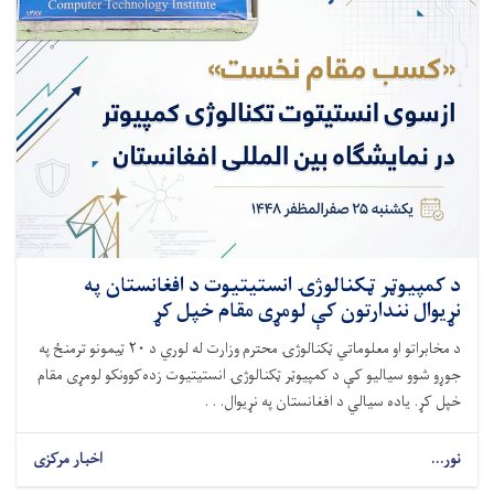
د کمپیوټر ټکنالوژۍ انستیتیوت د افغانستان په
نړیوال نندارتون کې لومړی مقام خپل کړ
د مخابراتو او معلوماتي ټکنالوژۍ محترم وزارت له لوري د ۲۰ ټیمونو ترمنځ په
جوړو شوو سیالیو کې د کمپیوټر ټکنالوژۍ انستیتیوت زده‌کوونکو لومړی مقام
خپل کړ. یاده سیالي د افغانستان په نړیوال. . .
نور...
اخبار مرکزی