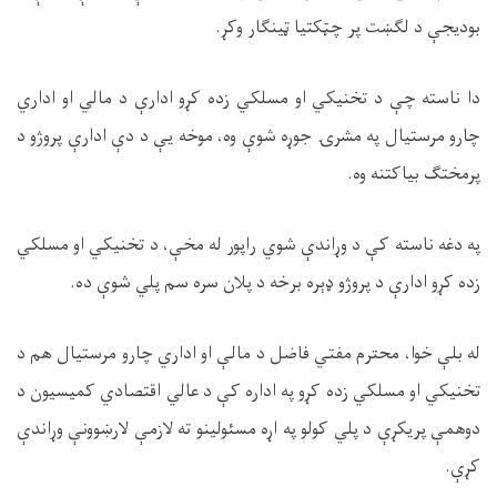
بودیجې د لګښت پر چټکتیا ټینګار وکړ.
دا ناسته چې د تخنیکي او مسلکي زده کړو ادارې د مالي او اداري
چارو مرستیال په مشرۍ جوړه شوې وه، موخه یې د دې ادارې پروژو د
پرمختګ بیاکتنه وه.
په دغه ناسته کې د وړاندې شوي راپور له مخې، د تخنیکي او مسلکي
زده کړو ادارې د پروژو ډېره برخه د پلان سره سم پلي شوې ده.
له بلې خوا، محترم مفتي فاضل د مالې او اداري چارو مرستیال هم د
تخنیکي او مسلکي زده کړو په اداره کې د عالي اقتصادي کمیسیون د
دوهمې پریکړې د پلي کولو په اړه مسئولینو ته لازمې لارښوونې وړاندې
کړې.