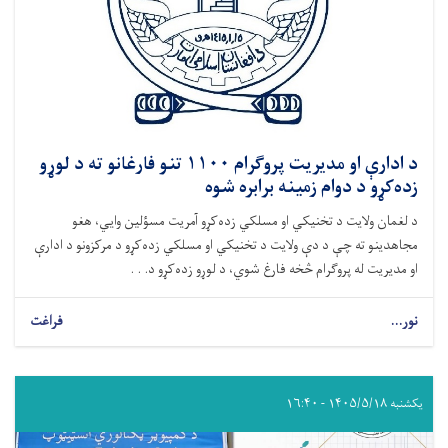
د ادارې او مدیریت پروګرام ۱۱۰۰ تنو فارغانو ته د لوړو
زده‌کړو د دوام زمینه برابره شوه
د لغمان ولایت د تخنیکي او مسلکي زده‌کړو آمریت مسؤلین وایي، هغو
مجاهدینو ته چې د دې ولایت د تخنیکي او مسلکي زده‌کړو د مرکزونو د ادارې
او مدیریت له پروګرام څخه فارغ شوي، د لوړو زده‌کړو د. . .
نور...
فراغت
یکشنبه ۱۴۰۵/۵/۱۸ - ۱۶:۴۰