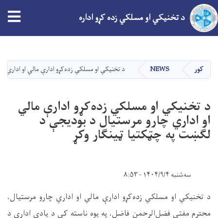
tion
د تخنیکي او مسلکي زده کړو اداره
اصلي
منځپانګه
دانګل
کور
NEWS
د تخنیکي او مسلکي زده‌کړو ادارې مالي او اداري چ
د تخنیکي او مسلکي زده‌کړو ادارې مالي
او اداري چارو مرستیال د بودیجې د
لګښت په چټکتیا ټینګار وکړ
سه‌شنبه ۱۴۰۴/۹/۴ - ۸:۵۳
د تخنیکي او مسلکي زده‌کړو ادارې مالي او اداري چارو مرستیال،
محترم مفتی فضل‌الرحمن فاضل، په یوه ناسته کې د یادې ادارې د