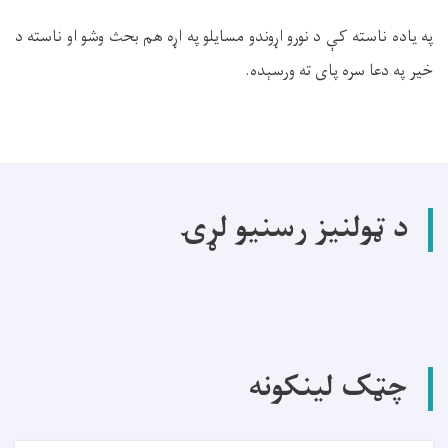
په یاده ناسته کې د نورو اړوندو مسایلو په اړه هم بحث وشو او ناسته د
خیر په دعا سره پای ته ورسېده.
د ټولنیز رسنیو لړۍ
چټک لینکونه