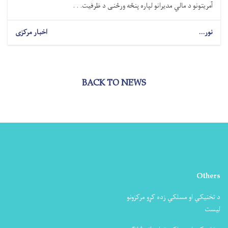
آمریتونو د مالي مدیرانو لپاره پنځه ورځنی د ظرفیت. . .
نور...
اخبار مرکزی
BACK TO NEWS
Others
د تخنیکي او مسلکي زده کړو مرکزونو
لیست