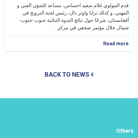
قدم المولوي غلام سعيد احساس، مساعد للشؤن الفني و
المهني، و كذلك ترايا واوتر دال، رئيس لجنة النرويج في
أفغانستان، شرحًا حول نتائج الندوة الثنائية جنوب-جنوب-
شمال خلال مؤتمر صحفي في مركز. . .
about
Read more
تم
تقديم
برنامج
معلوماتي
BACK TO NEWS
حول
نتائج
الندوة
الثنائية
جنوب-
جنوب-
شمال
Others