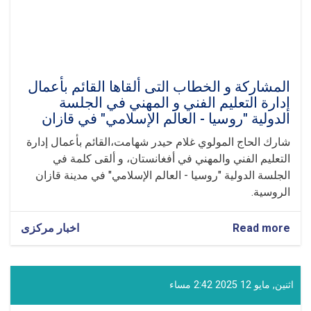
المشاركة و الخطاب ال‍تی ألقاها القائم بأعمال
إدارة التعليم الفني و المهني في الجلسة
الدولية "روسيا - العالم الإسلامي" في قازان
شارك الحاج المولوي غلام حيدر شهامت،القائم بأعمال إدارة
التعليم الفني والمهني في أفغانستان، و ألقى كلمة في
الجلسة الدولية "روسيا - العالم الإسلامي" في مدينة قازان
الروسية.
Read more
about
اخبار مرکزی
المشاركة
و
الخطاب
ال‍تی
اثنين, مايو 12 2025 2:42 مساء
ألقاها