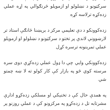
سرکټونو د نښلولو او ازمویلو څرنګوالي په اړه عملي
.
زده‌کړه ترلاسه کړه
زده‌کوونکو د دې تعلیمي مرکز د برېښنا څانګې استاد تر
لارښوونې لاندې پر تختو د سرکټونو د نښلولو او ازمویلو
.
عملي تمرینونه ترسره کړل
زده‌کوونکي وایي چې دا ډول عملي زده‌کړې دوی سره
مرسته کوي څو په بازار کې کار کولو ته لا ښه چمتو
.
شي
په همدې حال کې د تخنیکي او مسلکي زده‌کړو ادارې
مشرتابه تل د زده‌کړو په مرکزونو کې د عملي روزنو پر