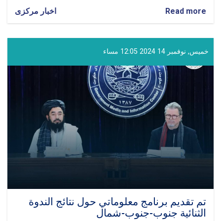
Read more
about
اخبار مرکزی
مشاركة
المولوي
غلام
حيدر
خميس, نوفمبر 14 2024 12:05 مساء
شهامت
في
الدورة
السادسة
عشرة
من
الاجتماع
الدولي
في
قازان
تم تقديم برنامج معلوماتي حول نتائج الندوة
الثنائية جنوب-جنوب-شمال