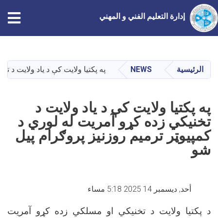
إدارة التعليم الفني و المهني
تجاوز
إلى
المحتوى
الرئيسية
NEWS
په پکتیا ولایت کې د یاد ولایت د ت
الرئيسي
په پکتیا ولایت کې د یاد ولایت د
تخنیکي زده کړو آمریت له لوري د
کمپیوټر ترمیم روزنیز پروګرام پیل
شو
أحد, ديسمبر 14 2025 5:18 مساء
د پکتیا ولایت د تخنیکي او مسلکي زده کړو آمریت