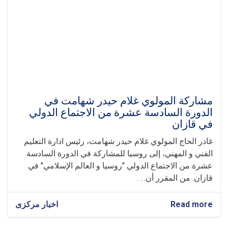
الفني
و
المهني
في
الجلسة
الدولية
"روسيا
-
العالم
الإسلامي"
مشاركة المولوي غلام حيدر شهامت في
في
الدورة السادسة عشرة من الاجتماع الدولي
قازان
في قازان
غادر الحاج المولوي غلام حيدر شهامت، رئيس ادارة التعليم
الفني و المهني، إلى روسيا للمشاركة في الدورة السادسة
عشرة من الاجتماع الدولي "روسيا و العالم الإسلامي" في
قازان. من المقرر أن. . .
Read more
about
اخبار مرکزی
مشاركة
المولوي