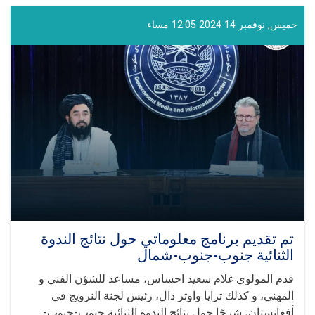
غلام
حيدر
خميس, نوفمبر 14 2024 12:05 مساء
شهامت
في
الدورة
السادسة
عشرة
من
الاجتماع
الدولي
في
قازان
تم تقديم برنامج معلوماتي حول نتائج الندوة
الثنائية جنوب-جنوب-شمال
قدم المولوي غلام سعيد احساس، مساعد للشؤن الفني و
المهني، و كذلك ترايا واوتر دال، رئيس لجنة النرويج في
أفغانستان، شرحًا حول نتائج الندوة الثنائية جنوب-جنوب-