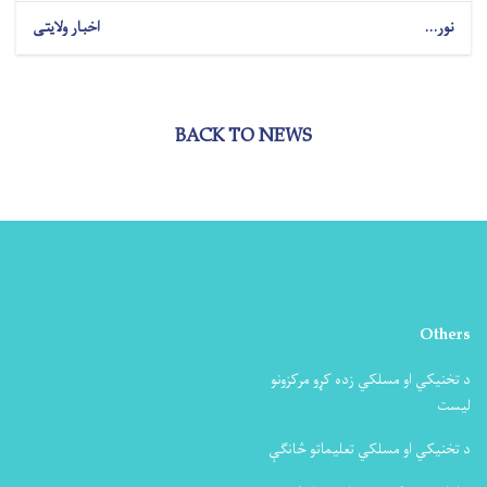
نور...
اخبار ولایتی
BACK TO NEWS
Others
د تخنیکي او مسلکي زده کړو مرکزونو
لیست
د تخنیکي او مسلکي تعلیماتو څانګې