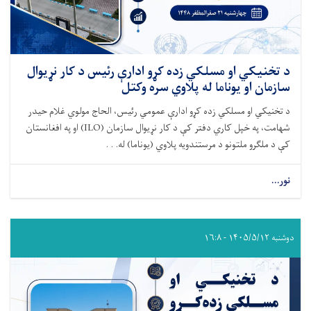
د تخنیکي او مسلکي زده کړو ادارې رئیس د کار نړیوال
سازمان او یوناما له پلاوي سره وکتل
د تخنیکي او مسلکي زده کړو ادارې عمومي رئیس، الحاج مولوي غلام حیدر
شهامت، په خپل کاري دفتر کې د کار نړیوال سازمان (ILO) او په افغانستان
کې د ملګرو ملتونو د مرستندویه پلاوي (یوناما) له. . .
نور...
دوشنبه ۱۴۰۵/۵/۱۲ - ۱۶:۸