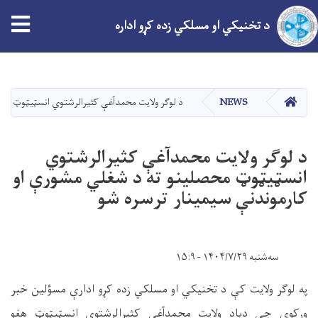
tion
د تخنیکي او مسلکي زده کړو اداره
اصلي
منځپانګه
دانګل
کور
NEWS
د لوګر ولایت محمدآغې کثیرالرشتوي انسټيټوټ محص
د لوګر ولایت محمدآغې کثیرالرشتوي
انسټيټوټ محصلینو ته د شغلي مشورې او
کارموندنې سیمینار ترسره شو
سه‌شنبه ۱۴۰۴/۷/۲۹ - ۱۵:۹
په لوګر ولایت کې د تخنیکي او مسلکي زده کړو ادارې مسؤلین خبر
ورکوي چې دیاد ولایت محمدآغې کثیرالرشتوي انسټيټوټ هغو