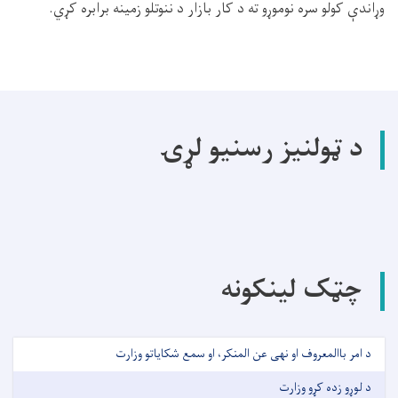
وړاندې کولو سره نوموړو ته د کار بازار د ننوتلو زمینه برابره کړي.
د ټولنیز رسنیو لړۍ
چټک لینکونه
د امر باالمعروف او نهی عن المنکر، او سمع شکایاتو وزارت
د لوړو زده کړو وزارت