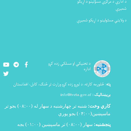
د ادارې د مرکزي مسؤلینو د اړیکو
شمیرې
د ولایتي مسئولینو د اړیکو شمیرې
Youtube
LinkedIn
Facebook
د تخنيکي او مسلکي زده کړو
اداره
Twitter
پته
:
څلورمه کارته، د لوړو زده کړو وزارت تر څنګ، کابل، افغانستان
بریښنالیک :
info@tveta.gov.af
کاري وخت:
شنبه تر چهارشنبه د سهار له (
۰۸:۰۰)
بجو تر
ماسپښین(
۰۴:۰۰)
بجو پورې
پنجشنبه:
سهار (۰۸:۰۰) تر ماسپښین (۰۱:۰۰) بجه