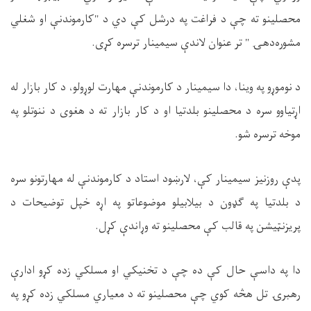
محصلینو ته چې د فراغت په درشل کې دي د "کارموندنې او شغلي
مشوره‌دهۍ " تر عنوان لاندې سیمینار ترسره کړی.
د نوموړو په وینا، دا سیمینار د کارموندنې مهارت لوړولو، د کار بازار له
اړتیاوو سره د محصلینو بلدتیا او د کار بازار ته د هغوی د ننوتلو په
موخه ترسره شو.
پدې روزنیز سیمینار کې، لارښود استاد د کارموندنې له مهارتونو سره
د بلدتیا په ګډون د بیلابیلو موضوعاتو په اړه خپل توضیحات د
پریزنټیشن په قالب کې محصلینو ته وړاندې کړل.
دا په داسې حال کې ده چې د تخنیکي او مسلکي زده کړو ادارې
رهبرۍ تل هڅه کوي چې محصلینو ته د معیاري مسلکي زده کړو په