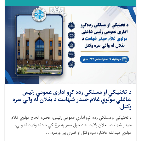
د تخنيکي او مسلکي زده کړو ادارې عمومي رئیس
ښاغلي مولوي غلام حیدر شهامت د بغلان له والي سره
وکتل.
د تخنیکي او مسلکي زده کړو ادارې عمومي رئیس، محترم الحاج مولوي غلام
حیدر شهامت، بغلان ولایت ته د خپل سفر په ترڅ کې د دغه ولایت له والي،
مولوي عبدالله مختار، سره وکتل او خبرې یې ورسره. . .