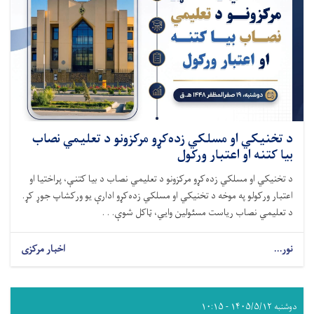
د تخنیکي او مسلکي زده‌کړو مرکزونو د تعلیمي نصاب
بیا کتنه او اعتبار ورکول
د تخنیکي او مسلکي زده‌کړو مرکزونو د تعلیمي نصاب د بیا کتنې، پراختیا او
اعتبار ورکولو په موخه د تخنیکي او مسلکي زده‌کړو ادارې یو ورکشاپ جوړ کړ.
د تعلیمي نصاب ریاست مسئولین وایي، ټاکل شوې. . .
نور...
اخبار مرکزی
دوشنبه ۱۴۰۵/۵/۱۲ - ۱۰:۱۵