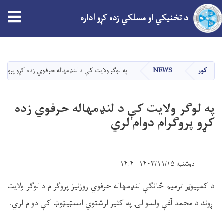
tion
د تخنیکي او مسلکي زده کړو اداره
اصلي
منځپانګه
دانګل
کور
NEWS
په لوګر ولایت کې د لنډمهاله حرفوي زده کړو پروګرام
په لوګر ولایت کې د لنډمهاله حرفوي زده
کړو پروګرام دوام لري
دوشنبه ۱۴۰۳/۱۱/۱۵ - ۱۴:۴
د کمپیوټر ترمیم څانګې لنډمهاله حرفوي روزنیز پروګرام د لوګر ولایت
اړوند د محمد آغې ولسوالۍ په کثیرالرشتوي انسټیټوټ کې دوام لري.