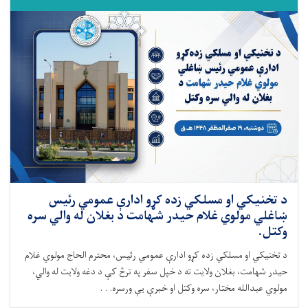
د تخنيکي او مسلکي زده کړو ادارې عمومي رئیس
ښاغلي مولوي غلام حیدر شهامت د بغلان له والي سره
وکتل.
د تخنیکي او مسلکي زده کړو ادارې عمومي رئیس، محترم الحاج مولوي غلام
حیدر شهامت، بغلان ولایت ته د خپل سفر په ترڅ کې د دغه ولایت له والي،
مولوي عبدالله مختار، سره وکتل او خبرې یې ورسره. . .