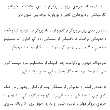
دغه لنډمهاله حرفوي روزنیز پروګرام د دې ولایت د ځوانانو د
کارموندنې او د پوهاوي کچې د لوړولو په موخه پیل شوی دی.
دغه راز ددې روزنیز پروګرام ګډونوالو، د یاد پروګرام د ترسره کیدو څخه
د قدرداني ترڅنګ د تخنیکي او مسلکي زده کړو ادارې له مسولینو
څخه یې د لازیاتو روزنیزو پروګرامونو د ترسره کولو غوښتنه هم وکړه.
لنډمهاله حرفوي پروګرامونه زده کوونکو او محصلینو سره مرسته کوي
چې له فراغت وروسته د کار په بازار کې دندې ترلاسه کړي.
له همدې امله، د تخنیکي او مسلکي زده کړو ادارې رهبري تل هڅه
کوي چې د تخنیکي او مسلکي زده کړو په مرکزونو کې د لنډمهاله
حرفوي پروګرامونو د ترسره کېدو او پلاره اچولو لړۍ لا زیاته پیاوړې