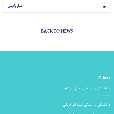
نور...
اخبار ولایتی
BACK TO NEWS
Others
د تخنیکي او مسلکي زده کړو مرکزونو
لیست
د تخنیکي او مسلکي تعلیماتو څانګې