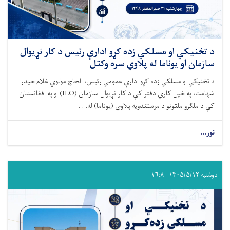
د تخنیکي او مسلکي زده کړو ادارې رئیس د کار نړیوال
سازمان او یوناما له پلاوي سره وکتل
د تخنیکي او مسلکي زده کړو ادارې عمومي رئیس، الحاج مولوي غلام حیدر
شهامت، په خپل کاري دفتر کې د کار نړیوال سازمان (ILO) او په افغانستان
کې د ملګرو ملتونو د مرستندویه پلاوي (یوناما) له. . .
نور...
دوشنبه ۱۴۰۵/۵/۱۲ - ۱۶:۸