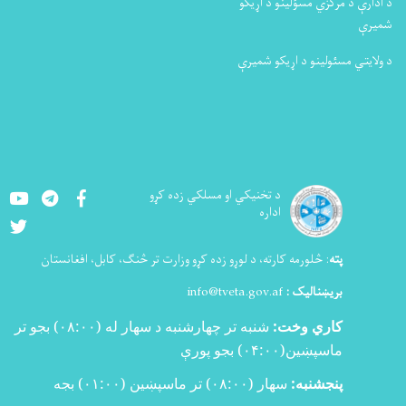
د ادارې د مرکزي مسؤلینو د اړیکو
شمیرې
د ولایتي مسئولینو د اړیکو شمیرې
Youtube
LinkedIn
Facebook
د تخنيکي او مسلکي زده کړو
اداره
Twitter
پته
:
څلورمه کارته، د لوړو زده کړو وزارت تر څنګ، کابل، افغانستان
بریښنالیک :
info@tveta.gov.af
کاري وخت:
شنبه تر چهارشنبه د سهار له (
۰۸:۰۰)
بجو تر
ماسپښین(
۰۴:۰۰)
بجو پورې
پنجشنبه:
سهار (۰۸:۰۰) تر ماسپښین (۰۱:۰۰) بجه