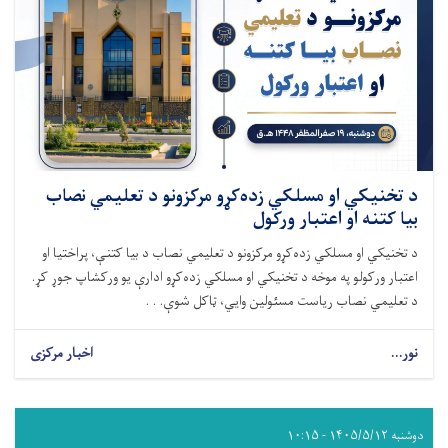
د تخنیکي او مسلکي زده‌کړو مرکزونو د تعلیمي نصاب
بیا کتنه او اعتبار ورکول
د تخنیکي او مسلکي زده‌کړو مرکزونو د تعلیمي نصاب د بیا کتنې، پراختیا او
اعتبار ورکولو په موخه د تخنیکي او مسلکي زده‌کړو ادارې یو ورکشاپ جوړ کړ.
د تعلیمي نصاب ریاست مسئولین وایي، ټاکل شوې. . .
نور...
اخبار مرکزی
دوشنبه ۱۴۰۵/۵/۱۲ - ۱۰:۱۵