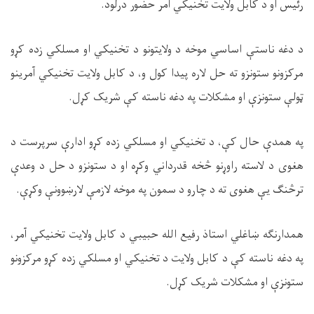
رئیس او د کابل ولایت تخنیکي آمر حضور درلود.
د دغه ناستې اساسي موخه د ولایتونو د تخنیکي او مسلکي زده کړو
مرکزونو ستونزو ته حل لاره پیدا کول و، د کابل ولایت تخنیکي آمرینو
ټولې ستونزې او مشکلات په دغه ناسته کې شریک کړل.
په همدې حال کې، د تخنیکي او مسلکي زده کړو ادارې سرپرست د
هغوی د لاسته راوړنو څخه قدرداني وکړه او د ستونزو د حل د وعدې
ترڅنګ یې هغوی ته د چارو د سمون په موخه لازمې لارښوونې وکړې.
همدارنګه ښاغلي استاذ رفیع الله حبیبي د کابل ولایت تخنیکي آمر،
په دغه ناسته کې د کابل ولایت د تخنیکي او مسلکي زده کړو مرکزونو
ستونزې او مشکلات شریک کړل.