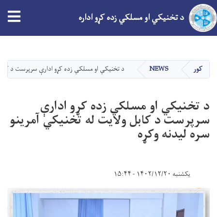
د تخنیکي او مسلکي زده کړو اداره
اصلي
منځپانګه
دانګل
کور
NEWS
د تخنیکي او مسلکي زده کړو ادارې سرپرست د کابل و
د تخنیکي او مسلکي زده کړو ادارې
سرپرست د کابل ولایت له تخنیکي آمرینو
سره لیدنه وکړه
یکشنبه ۱۴۰۲/۱۲/۲۰ - ۱۵:۴۴