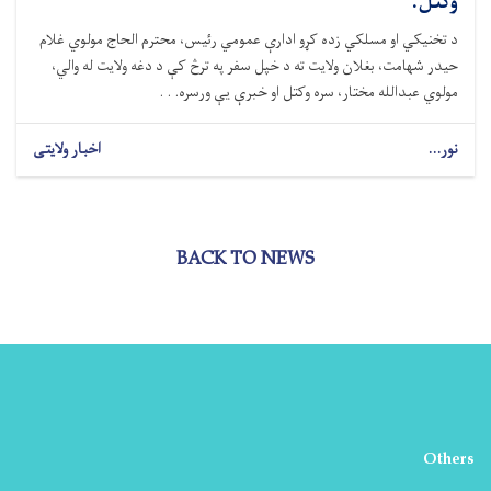
وکتل.
د تخنیکي او مسلکي زده کړو ادارې عمومي رئیس، محترم الحاج مولوي غلام
حیدر شهامت، بغلان ولایت ته د خپل سفر په ترڅ کې د دغه ولایت له والي،
مولوي عبدالله مختار، سره وکتل او خبرې یې ورسره. . .
نور...
اخبار ولایتی
BACK TO NEWS
Others