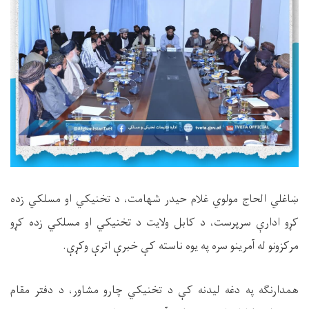
ښاغلي الحاج مولوي غلام حیدر شهامت، د تخنیکي او مسلکي زده
کړو ادارې سرپرست، د کابل ولایت د تخنیکي او مسلکي زده کړو
مرکزونو له آمرینو سره په یوه ناسته کې خبرې اترې وکړې.
همدارنګه په دغه لیدنه کې د تخنیکي چارو مشاور، د دفتر مقام