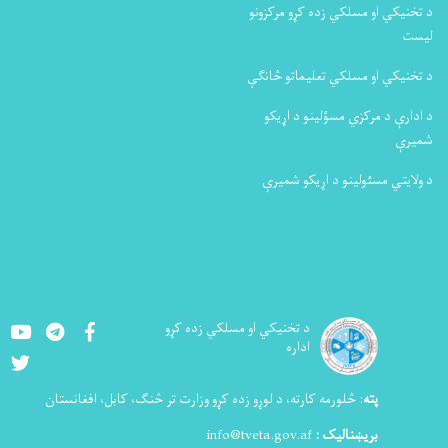
د تخنیکي او مسلکي زده کړو مرکزونو
لیست
د تخنیکي او مسلکي تعلیماتو څانګې
د ادارې د مرکزي مسؤلینو د اړیکو
شمیرې
د ولایتي مسئولینو د اړیکو شمیرې
Youtube
LinkedIn
Facebook
د تخنيکي او مسلکي زده کړو
اداره
Twitter
پته
:
څلورمه کارته، د لوړو زده کړو وزارت تر څنګ، کابل، افغانستان
بریښنالیک :
info@tveta.gov.af