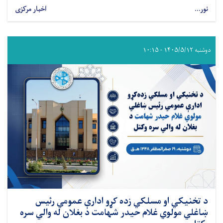
نور...
اخبار مرکزی
دوشنبه ۱۴۰۵/۵/۱۲ - ۱۰:۱۵
د تخنيکي او مسلکي زده کړو ادارې عمومي رئیس
ښاغلي مولوي غلام حیدر شهامت د بغلان له والي سره