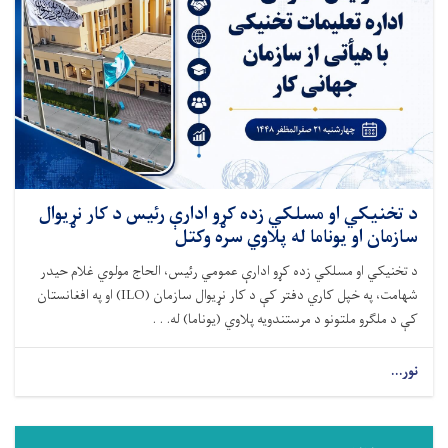
د تخنیکي او مسلکي زده کړو ادارې رئیس د کار نړیوال
سازمان او یوناما له پلاوي سره وکتل
د تخنیکي او مسلکي زده کړو ادارې عمومي رئیس، الحاج مولوي غلام حیدر
شهامت، په خپل کاري دفتر کې د کار نړیوال سازمان (ILO) او په افغانستان
کې د ملګرو ملتونو د مرستندویه پلاوي (یوناما) له. . .
نور...