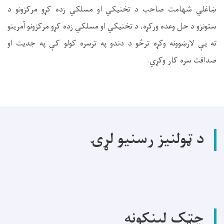
ښاغلي شهامت صاحب د تخنیکي او مسلکي زده کړو مرکزونو د
ستونزو د حل وعده ورکړه، د تخنیکي او مسلکي زده کړو مرکزونو آمرینو
ته یې لارښوونه وکړه ترڅو د دندو په ترسره کولو کې په جدیت او
صداقت سره کار وکړي.
د ټولنیز رسنیو لړۍ
چټک لینکونه