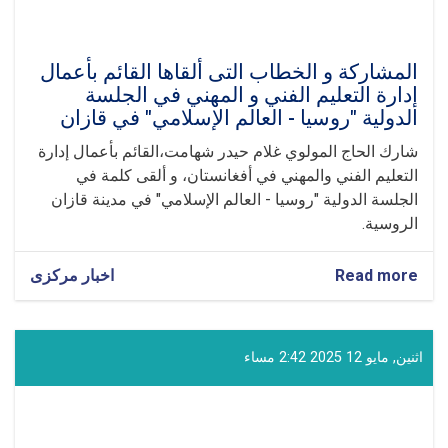
المشاركة و الخطاب ال‍تی ألقاها القائم بأعمال
إدارة التعليم الفني و المهني في الجلسة
الدولية "روسيا - العالم الإسلامي" في قازان
شارك الحاج المولوي غلام حيدر شهامت،القائم بأعمال إدارة
التعليم الفني والمهني في أفغانستان، و ألقى كلمة في
الجلسة الدولية "روسيا - العالم الإسلامي" في مدينة قازان
الروسية.
Read more
about
اخبار مرکزی
المشاركة
و
الخطاب
ال‍تی
اثنين, مايو 12 2025 2:42 مساء
ألقاها
القائم
بأعمال
إدارة