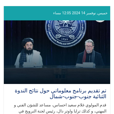
المولوي
غلام
حيدر
خميس, نوفمبر 14 2024 12:05 مساء
شهامت
في
الدورة
السادسة
عشرة
من
الاجتماع
الدولي
في
قازان
تم تقديم برنامج معلوماتي حول نتائج الندوة
الثنائية جنوب-جنوب-شمال
قدم المولوي غلام سعيد احساس، مساعد للشؤن الفني و
المهني، و كذلك ترايا واوتر دال، رئيس لجنة النرويج في