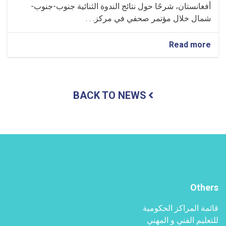
أفغانستان، شرحًا حول نتائج الندوة الثنائية جنوب-جنوب-
شمال خلال مؤتمر صحفي في مركز. . .
about
Read more
تم
تقديم
برنامج
معلوماتي
BACK TO NEWS
حول
نتائج
الندوة
الثنائية
جنوب-
جنوب-
شمال
Others
قائمة المراكز الحكومية
للتعليم الفني و المهني