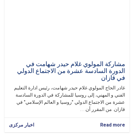
التعليم
الفني
و
المهني
في
الجلسة
الدولية
"روسيا
-
العالم
الإسلامي"
مشاركة المولوي غلام حيدر شهامت في
في
الدورة السادسة عشرة من الاجتماع الدولي
قازان
في قازان
غادر الحاج المولوي غلام حيدر شهامت، رئيس ادارة التعليم
الفني و المهني، إلى روسيا للمشاركة في الدورة السادسة
عشرة من الاجتماع الدولي "روسيا و العالم الإسلامي" في
قازان. من المقرر أن. . .
Read more
about
اخبار مرکزی
مشاركة