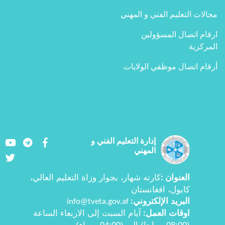
مجالات التعليم الفني و المهني
ارقام اتصال المسؤولين
المركزية
أرقام اتصال موظفي الولايات
Youtube
LinkedIn
Facebook
إدارة التعليم الفني و
المهني
Twitter
العنوان
كارته شهار، بجوار وزاة التعليم العالي،
:
کابول، افغانستان
البرید الإلكتروني
info@tveta.gov.af
:
اوقات العمل
آيام السبت إلى الاربعاء الساعة
:
(08:00 صباحا) إلى (04:00 مساء)