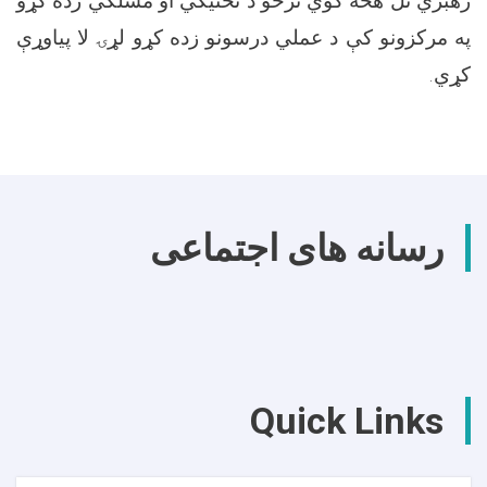
رهبري تل هڅه کوي ترڅو د تخنیکي او مسلکي زده کړو
په مرکزونو کې د عملي درسونو زده کړو لړۍ لا پیاوړې
کړي.
رسانه های اجتماعی
Quick Links