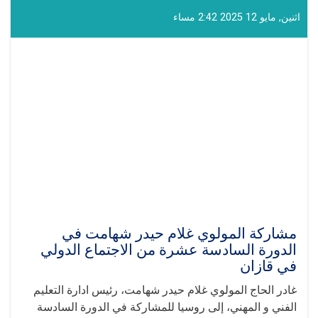
الخطاب
ال‍تی
اثنين, مايو 12 2025 2:42 مساء
ألقاها
القائم
بأعمال
إدارة
التعليم
الفني
و
المهني
في
الجلسة
الدولية
"روسيا
-
العالم
الإسلامي"
مشاركة المولوي غلام حيدر شهامت في
في
الدورة السادسة عشرة من الاجتماع الدولي
قازان
في قازان
غادر الحاج المولوي غلام حيدر شهامت، رئيس ادارة التعليم
الفني و المهني، إلى روسيا للمشاركة في الدورة السادسة