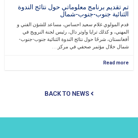
تم تقديم برنامج معلوماتي حول نتائج الندوة
الثنائية جنوب-جنوب-شمال
قدم المولوي غلام سعيد احساس، مساعد للشؤن الفني و
المهني، و كذلك ترايا واوتر دال، رئيس لجنة النرويج في
أفغانستان، شرحًا حول نتائج الندوة الثنائية جنوب-جنوب-
شمال خلال مؤتمر صحفي في مركز. . .
about
Read more
تم
تقديم
برنامج
معلوماتي
BACK TO NEWS
حول
نتائج
الندوة
الثنائية
جنوب-
جنوب-
شمال