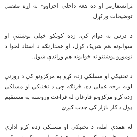
ټرانسفارمر او ده هغه داخلي اجزاوو» په اړه مفصل
توضیحات ورکړل.
د درس په دوام کې، زده کونکو خپلې پوښتنې او
سوالونه هم شریک کړل، او همدارنګه د استاد لخوا د
نوموړو پوښتنو ته ځوابونه هم وړاندې شول.
د تخنیکي او مسلکي زده کړو په مرکزونو کې د روزنې
لویه برخه عملي ده، څرنګه چې د تخنیکي او مسلکي
زده کړو مرکزونو فارغان له فراغت وروسته په مستقیم
ډول د کار بازار کې جذب کیږي.
له همدې امله، د تخنیکي او مسلکي زده کړو ادارې