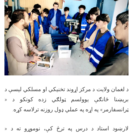
د لغمان ولایت د مرکز اړوند تخنیکي او مسلکي لېسې د
بریښنا څانګې یوولسم ټولګي زده کونکو د «
ټرانسفارمر» په اړه په عملي ډول روزنه ترلاسه کړه.
لارښود استاد د درس په ترڅ کې، نوموړو ته د «