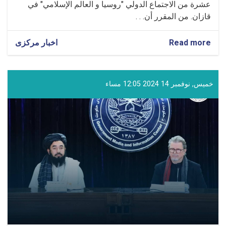
عشرة من الاجتماع الدولي "روسيا و العالم الإسلامي" في
قازان. من المقرر أن. . .
Read more
about
اخبار مرکزی
مشاركة
المولوي
غلام
حيدر
خميس, نوفمبر 14 2024 12:05 مساء
شهامت
في
الدورة
السادسة
عشرة
من
الاجتماع
الدولي
في
قازان