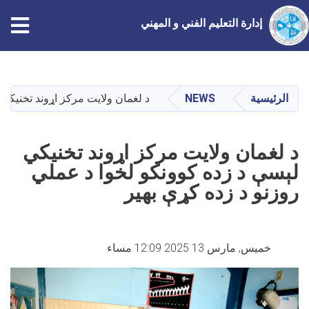
إدارة التعليم الفني و المهني
تجاوز
إلى
المحتوى
الرئيسية
NEWS
د لغمان ولایت مرکز اړوند تخنیکي 
الرئيسي
د لغمان ولایت مرکز اړوند تخنیکي
لېسې د زده کوونکو لخوا د عملي
روزنو د زده کړې بهیر
خميس, مارس 13 2025 12:09 مساء