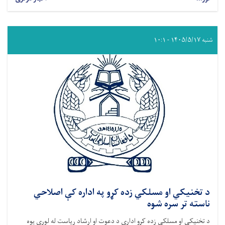
شنبه ۱۴۰۵/۵/۱۷ - ۱۰:۱
د تخنیکي او مسلکي زده کړو په اداره کې اصلاحي
ناسته تر سره شوه
د تخنیکي او مسلکي زده کړو ادارې د دعوت او ارشاد ریاست له لوري یوه