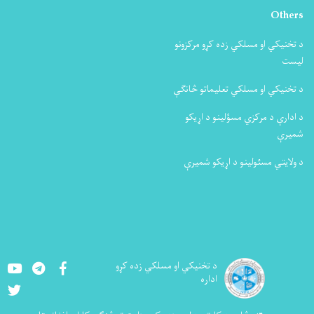
Others
د تخنیکي او مسلکي زده کړو مرکزونو
لیست
د تخنیکي او مسلکي تعلیماتو څانګې
د ادارې د مرکزي مسؤلینو د اړیکو
شمیرې
د ولایتي مسئولینو د اړیکو شمیرې
Youtube
LinkedIn
Facebook
د تخنيکي او مسلکي زده کړو
اداره
Twitter