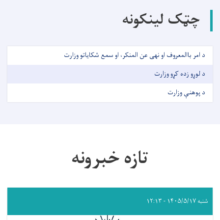
چټک لینکونه
د امر باالمعروف او نهی عن المنکر، او سمع شکایاتو وزارت
د لوړو زده کړو وزارت
د پوهنې وزارت
تازه خبرونه
شنبه ۱۴۰۵/۵/۱۷ - ۱۲:۱۳