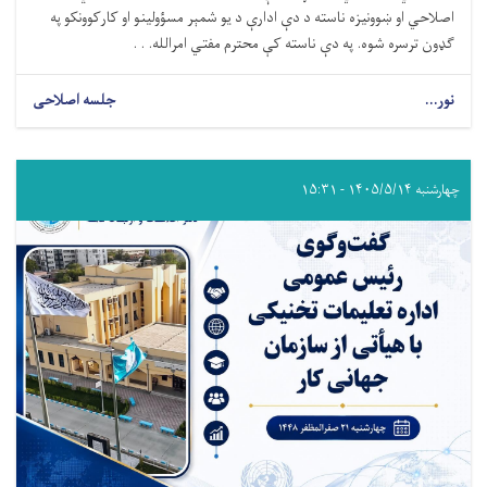
اصلاحي او ښوونیزه ناسته د دې ادارې د یو شمېر مسؤولینو او کارکوونکو په
ګډون ترسره شوه. په دې ناسته کې محترم مفتي امرالله. . .
نور...
جلسه اصلاحی
چهارشنبه ۱۴۰۵/۵/۱۴ - ۱۵:۳۱