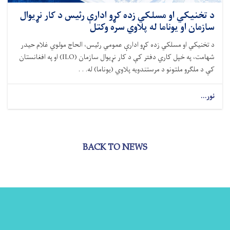
د تخنیکي او مسلکي زده کړو ادارې رئیس د کار نړیوال
سازمان او یوناما له پلاوي سره وکتل
د تخنیکي او مسلکي زده کړو ادارې عمومي رئیس، الحاج مولوي غلام حیدر
شهامت، په خپل کاري دفتر کې د کار نړیوال سازمان (ILO) او په افغانستان
کې د ملګرو ملتونو د مرستندویه پلاوي (یوناما) له. . .
نور...
BACK TO NEWS