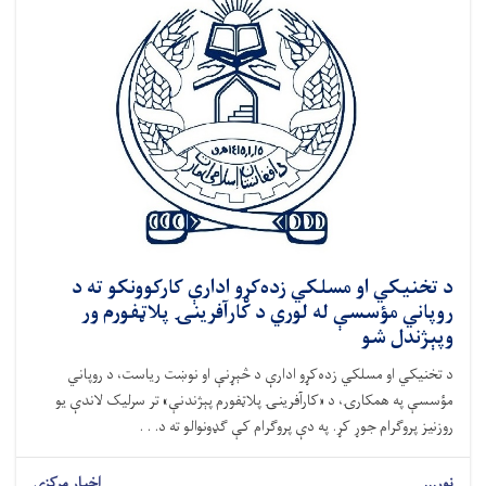
د تخنیکي او مسلکي زده‌کړو ادارې کارکوونکو ته د
روپاني مؤسسې له لوري د کارآفرینۍ پلاټفورم ور
وپېژندل شو
د تخنیکي او مسلکي زده‌کړو ادارې د څېړنې او نوښت ریاست، د روپاني
مؤسسې په همکارۍ، د «کارآفرینۍ پلاټفورم پېژندنې» تر سرلیک لاندې یو
روزنیز پروګرام جوړ کړ. په دې پروګرام کې ګډونوالو ته د. . .
نور...
اخبار مرکزی