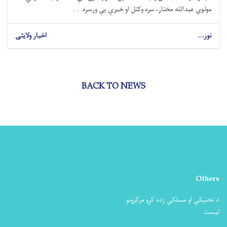
مولوي عبدالله مختار، سره وکتل او خبرې یې ورسره. . .
نور...
اخبار ولایتی
BACK TO NEWS
Others
د تخنیکي او مسلکي زده کړو مرکزونو
لیست