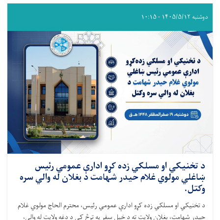
دوشنبه ۱۴۰۵/۵/۱۲ - ۱۰:۱۵
د تخنيکي او مسلکي زده کړو ادارې عمومي رئیس
ښاغلي مولوي غلام حیدر شهامت د بغلان له والي سره
وکتل.
د تخنیکي او مسلکي زده کړو ادارې عمومي رئیس، محترم الحاج مولوي غلام
حیدر شهامت، بغلان ولایت ته د خپل سفر په ترڅ کې د دغه ولایت له والي،