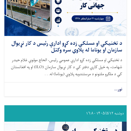
د تخنیکي او مسلکي زده کړو ادارې رئیس د کار نړیوال
سازمان او یوناما له پلاوي سره وکتل
د تخنیکي او مسلکي زده کړو ادارې عمومي رئیس، الحاج مولوي غلام حیدر
شهامت، په خپل کاري دفتر کې د کار نړیوال سازمان (ILO) او په افغانستان
کې د ملګرو ملتونو د مرستندویه پلاوي (یوناما) له. . .
نور...
دوشنبه ۱۴۰۵/۵/۱۲ - ۱۶:۸