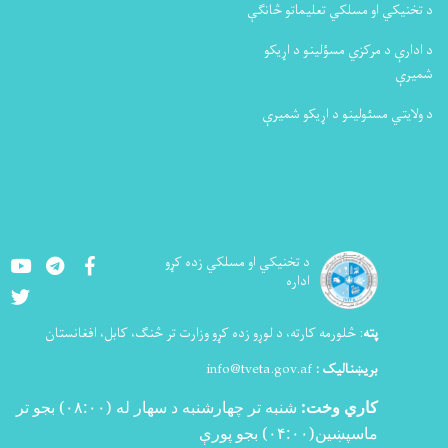
د تخنیکي او مسلکي تعلیماتو څانګې
د ادارې د مرکزي مسؤلینو د اړیکو
شمیرې
د ولایتي مسئولینو د اړیکو شمیرې
Youtube
LinkedIn
Facebook
د تخنيکي او مسلکي زده کړو
اداره
Twitter
پته
:
څلورمه کارته، د لوړو زده کړو وزارت تر څنګ، کابل، افغانستان
بریښنالیک :
info@tveta.gov.af
کاري وخت:
شنبه تر چهارشنبه د سهار له (
۰۸:۰۰)
بجو تر
ماسپښین(
۰۴:۰۰)
بجو پورې