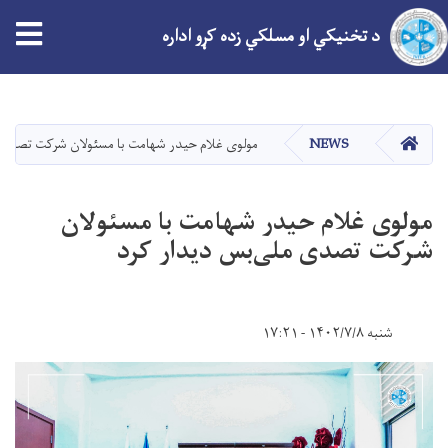
tion
د تخنیکي او مسلکي زده کړو اداره
اصلي
منځپانګه
دانګل
کور
NEWS
مولوی غلام حیدر شهامت با مسئولان شرکت تصدی 
مولوی غلام حیدر شهامت با مسئولان
شرکت تصدی ملی‌بس دیدار کرد
شنبه ۱۴۰۲/۷/۸ - ۱۷:۲۱