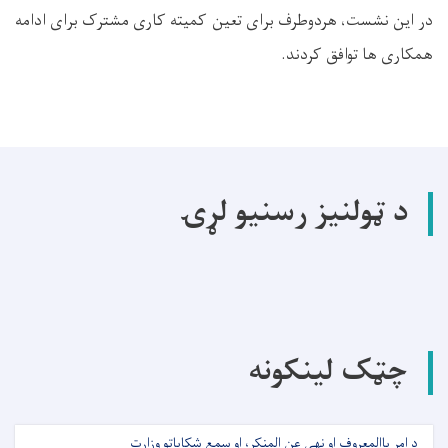
در این نشست، هردوطرف برای تعین کمیته کاری مشترک برای ادامه
همکاری ها توافق کردند.
د ټولنیز رسنیو لړۍ
چټک لینکونه
د امر باالمعروف او نهی عن المنکر، او سمع شکایاتو وزارت