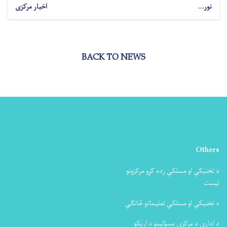
نور...
اخبار مرکزی
BACK TO NEWS
Others
د تخنیکي او مسلکي زده کړو مرکزونو
لیست
د تخنیکي او مسلکي تعلیماتو څانګې
د ادارې د مرکزي مسؤلینو د اړیکو