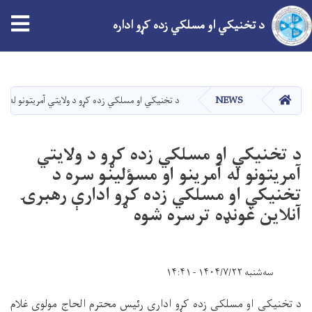
tion
د تخنیکي او مسلکي زده کړو اداره
اصلي
منځپانګه
دانګل
کور
NEWS
د تخنیکي او مسلکي زده کړو د ولایتي آمریتونو له آ
د تخنیکي او مسلکي زده کړو د ولایتي
آمریتونو له آمرینو او مسؤلینو سره د
تخنیکي او مسلکي زده کړو ادارې رهبرۍ
آنلاین غونډه ترسره شوه
سه‌شنبه ۱۴۰۴/۷/۲۲ - ۱۴:۴۱
د تخنیکي او مسلکي زده کړو ادارې رئیس محترم الحاج مولوي غلام