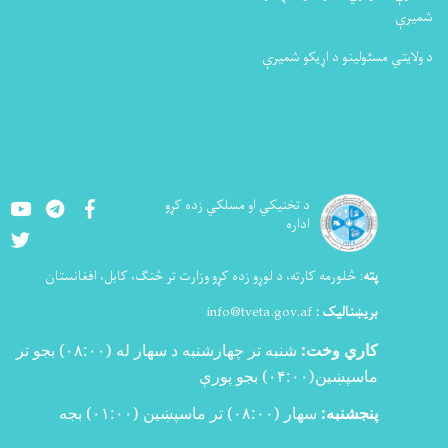
شمیرې
د ولایتي مسئولینو د اړیکو شمیرې
Youtube
LinkedIn
Facebook
د تخنيکي او مسلکي زده کړو
اداره
Twitter
پته
:
څلورمه کارته، د لوړو زده کړو وزارت تر څنګ، کابل، افغانستان
بریښنالیک :
info@tveta.gov.af
کاري وخت:
شنبه تر چهارشنبه د سهار له (
۰۸:۰۰)
بجو تر
ماسپښین(
۰۴:۰۰)
بجو پورې
پنجشنبه:
سهار (۰۸:۰۰) تر ماسپښین (۰۱:۰۰) بجه