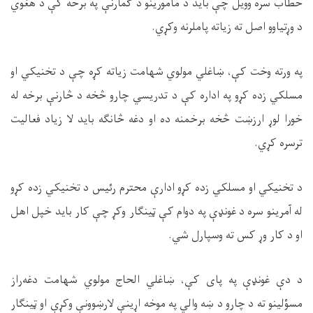
خطاب سره وویل چې باید د مأمورینو د ګمارنې په برخه کې د هغوي
د وړتیاوو اصل ته زیاته پاملرنه وکړي.
په ورته وخت کې، ښاغلي مولوي شهامت زیاته کړه چې د تخنیکي او
مسلکي زده کړو په اداره کې د تدریسي چارو څخه د څارنې برخه له
خورا لوړ ارزښت څخه برخمنه ده او دغه څانګه باید لا زیاد فعالیت
ترسره کړي.
د تخنیکي او مسلکي زده کړو ادارې محترم رئیس د تخنیکي زده کړو
له آمرینو سره د غونډې په دوام کې ټینګار وکړ چې کار باید خپل اهل
او د کار وړ کس ته وسپارل شي.
د دې غونډې په پای کې، ښاغلي الحاج مولوي شهامت دغه‌راز
مسؤلینو ته د چارو د ښه والي په موخه اړینې لارښوونې وکړې او ټینګار