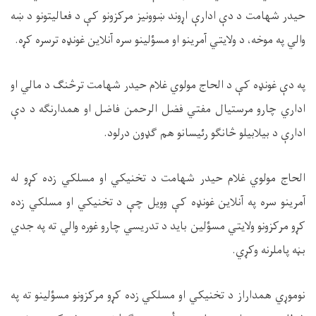
حیدر شهامت د دې ادارې اړوند ښوونیز مرکزونو کې د فعالیتونو د ښه
والي په موخه، د ولایتي آمرینو او مسؤلینو سره آنلاین غونډه ترسره کړه.
په دې غونډه کې د الحاج مولوي غلام حیدر شهامت ترڅنګ د مالي او
اداري چارو مرستیال مفتي فضل الرحمن فاضل او همدارنګه د دې
ادارې د بیلابیلو څانګو رئیسانو هم ګډون درلود.
الحاج مولوي غلام حیدر شهامت د تخنیکي او مسلکي زده کړو له
آمرینو سره په آنلاین غونډه کې وویل چې د تخنیکي او مسلکي زده
کړو مرکزونو ولایتي مسؤلین باید د تدریسي چارو غوره والي ته په جدي
بڼه پاملرنه وکړي.
نوموړي همداراز د تخنیکي او مسلکي زده کړو مرکزونو مسؤلینو ته په