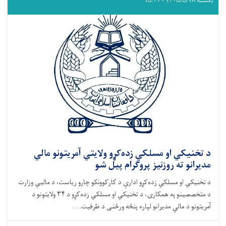
یکشنبه ۱۴۰۵/۵/۱۸ - ۱۵:۴۲
د تخنیکي او مسلکي زده‌کړو ولایتي آمریتونو مالي
مدیرانو ته روزنیز پروګرام پیل شو
د تخنیکي او مسلکي زده‌کړو ادارې د کارکوونکو چارو ریاست، د مالیې وزارت
د متخصصینو په همکارۍ، د تخنیکي او مسلکي زده‌کړو د ۳۴ ولایتونو د
آمریتونو د مالي مدیرانو لپاره پنځه ورځنی د ظرفیت. . .