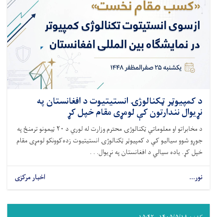
د کمپیوټر ټکنالوژۍ انستیتیوت د افغانستان په
نړیوال نندارتون کې لومړی مقام خپل کړ
د مخابراتو او معلوماتي ټکنالوژۍ محترم وزارت له لوري د ۲۰ ټیمونو ترمنځ په
جوړو شوو سیالیو کې د کمپیوټر ټکنالوژۍ انستیتیوت زده‌کوونکو لومړی مقام
خپل کړ. یاده سیالي د افغانستان په نړیوال. . .
نور...
اخبار مرکزی