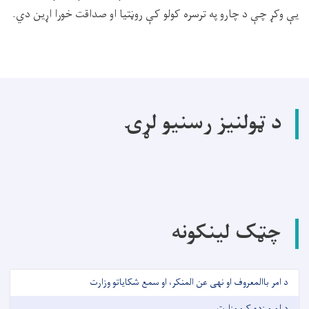
یې وکړ چې د چارو په ترسره کولو کې روڼتیا او صداقت خورا اړین دي.
د ټولنیز رسنیو لړۍ
چټک لینکونه
د امر باالمعروف او نهی عن المنکر، او سمع شکایاتو وزارت
د لوړو زده کړو وزارت