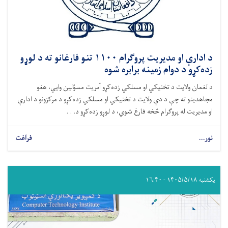
د ادارې او مدیریت پروګرام ۱۱۰۰ تنو فارغانو ته د لوړو
زده‌کړو د دوام زمینه برابره شوه
د لغمان ولایت د تخنیکي او مسلکي زده‌کړو آمریت مسؤلین وایي، هغو
مجاهدینو ته چې د دې ولایت د تخنیکي او مسلکي زده‌کړو د مرکزونو د ادارې
او مدیریت له پروګرام څخه فارغ شوي، د لوړو زده‌کړو د. . .
نور...
فراغت
یکشنبه ۱۴۰۵/۵/۱۸ - ۱۶:۴۰