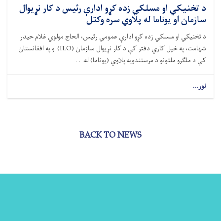
د تخنیکي او مسلکي زده کړو ادارې رئیس د کار نړیوال
سازمان او یوناما له پلاوي سره وکتل
د تخنیکي او مسلکي زده کړو ادارې عمومي رئیس، الحاج مولوي غلام حیدر
شهامت، په خپل کاري دفتر کې د کار نړیوال سازمان (ILO) او په افغانستان
کې د ملګرو ملتونو د مرستندویه پلاوي (یوناما) له. . .
نور...
BACK TO NEWS