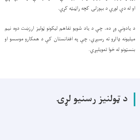
او له دې لوري د بېوزلۍ کچه راټيټه کړي.
د يادونې وړ ده، چې د ياد شويو تفاهم لیکونو ټوليز ارزښت دوه نيم
ميليونه ډالرو ته رسېږي، چې په افغانستان کې د همکارو موسسو او
بنسټونو له خوا تمويلېږي.
د ټولنیز رسنیو لړۍ