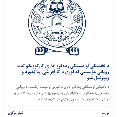
د تخنیکي او مسلکي زده‌کړو ادارې کارکوونکو ته د
روپاني مؤسسې له لوري د کارآفرینۍ پلاټفورم ور
وپېژندل شو
د تخنیکي او مسلکي زده‌کړو ادارې د څېړنې او نوښت ریاست، د روپاني
مؤسسې په همکارۍ، د «کارآفرینۍ پلاټفورم پېژندنې» تر سرلیک لاندې یو
روزنیز پروګرام جوړ کړ. په دې پروګرام کې ګډونوالو ته د. . .
نور...
اخبار مرکزی