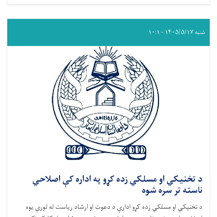
شنبه ۱۴۰۵/۵/۱۷ - ۱۰:۱
د تخنیکي او مسلکي زده کړو په اداره کې اصلاحي
ناسته تر سره شوه
د تخنیکي او مسلکي زده کړو ادارې د دعوت او ارشاد ریاست له لوري یوه