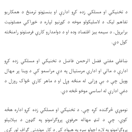
د تخنيکي او مسلکي زده کړو ادارې او بنسټونو ترمنځ د همکاریو
تفاهم ليک د لاسليکولو موخه د کورنيو لپاره د خوراکي مصئونیت
برابرول، د سيمه ييز اقتصاد وده او د دوامدارو کاري فرصتونو رامنځته
کول دي.
ښاغلي مفتي فضل الرحمن فاضل د تخنیکي او مسلکي زده کړو
ادارې د مالي او اداري مرستیال په دې مراسمو کې د وینا پر مهال
وویل چې د بې وزلۍ له منځه وړل او د ماهر کاري ځواک روزل د
دغې ادارې له اساسي موخو څخه دي.
نوموړي څرګنده کړه چې، د تخنيکي او مسلکي زده کړو اداره هڅه
کوي، چې د لنډ مهاله حرفوي پروګرامونو په ګډون د بېلابېلو
پروګرامونو په لاره اچولو سره په هېواد کې د کار موندنې ګراف لوړ کړي