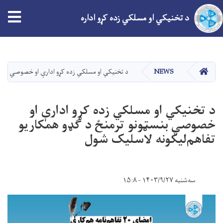
tion
د تخنیکي او مسلکي زده کړو اداره
اصلي
منځپانګه
دانګل
کور
NEWS
د تخنیکي او مسلکي زده کړو ادارې او خصوصي بنسټ
د تخنیکي او مسلکي زده کړو ادارې او
خصوصي بنسټونو ترمنځ د ګډو همکاریو
تفاهم‌لیکونه لاسلیک شول
سه‌شنبه ۱۴۰۳/۹/۲۷ - ۱۵:۸