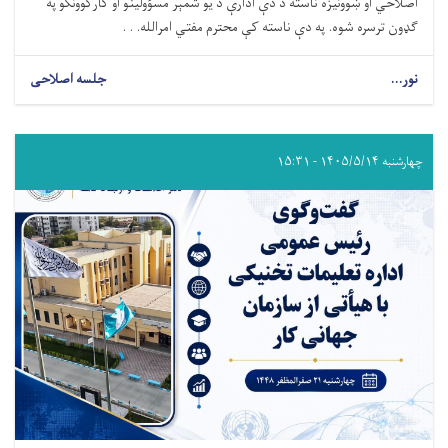
اصلاحي او ښوونیزه ناسته د دې ادارې د یو شمېر مسؤولینو او کارکوونکو په
ګډون ترسره شوه. په دې ناسته کې محترم مفتي امرالله. . .
نور...
جلسه اصلاحی
چهارشنبه ۱۴۰۵/۵/۱۴ - ۱۵:۳۱