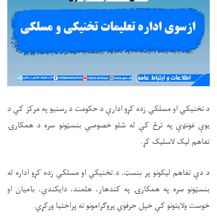
د تخنيکي او مسلکي زده کړو ادارې د حکومت د رسنيو په مرکز کې د
يوې غونډې په ترڅ کې له شلو خصوصي بنسټونو سره د همکارۍ
تفاهم ليک لاسليک کړ.
د دې تفاهم لیکونو پر بنسټ، د تخنیکي او مسلکي زده کړو اداره له
بنسټونو سره په همکارۍ په کندهار، هلمند، دایکندي، بامیان او
خوست ولایتونو کې خپل حرفوي پروګرامونو ته پراختیا ورکړي.