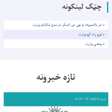
چټک لینکونه
د امر باالمعروف او نهی عن المنکر، او سمع شکایاتو وزارت
د لوړو زده کړو وزارت
د پوهنې وزارت
تازه خبرونه
شنبه ۱۴۰۵/۵/۱۷ - ۱۲:۱۳