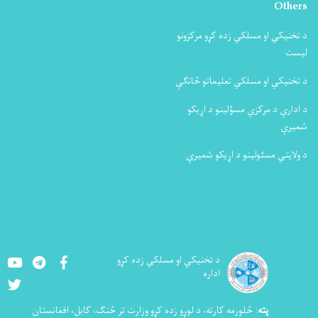
Others
د تخنیکي او مسلکي زده کړو مرکزونو
لیست
د تخنیکي او مسلکي تعلیماتو څانګې
د ادارې د مرکزي مسؤلینو د اړیکو
شمیرې
د ولایتي مسئولینو د اړیکو شمیرې
Youtube
LinkedIn
Facebook
د تخنيکي او مسلکي زده کړو
اداره
Twitter
پته
:
څلورمه کارته، د لوړو زده کړو وزارت تر څنګ، کابل، افغانستان