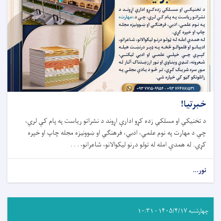
خبرتیا!
د تخنیکي او مسلکي زده کړو ادارې اړوند د نشراتو ریاست په پام کې لري،
چې د مهارت په نوم علمي، ادبي، فرهنګي او ښوونیزه مجله چاپ او خپره
کړي. له همدې امله له تولو درنو لیکوالانو، شاعرانو، . . .
نور...
چهارشنبه ۱۴۰۵/۴/۱۷ - ۱۰:۳۱