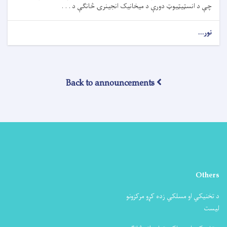
چې د انسټیټیوټ دورې د میخانیک انجینرۍ څانګې د . . .
نور...
Back to announcements
Others
د تخنیکي او مسلکي زده کړو مرکزونو
لیست