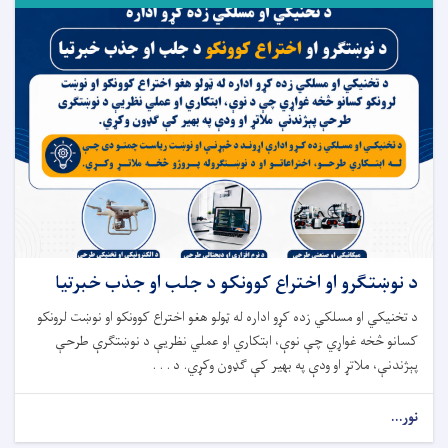
د نوښتګرو او اختراع کوونکو د جلب او جذب خبرتیا
د تخنیکي او مسلکي زده کړو اداره له ټولو هغو اختراع کوونکو او نوښت لرونکو
کسانو څخه غواړي چې نوې، ابتکاري او عملي نظریې د نوښتګرې طرحې
پېژندنې، ملاتړ او ودې په بهیر کې ګډون وکړي. د . . .
نور...