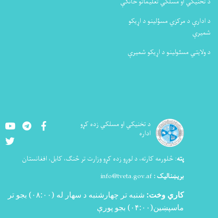
د تخنیکي او مسلکي تعلیماتو څانګې
د ادارې د مرکزي مسؤلینو د اړیکو
شمیرې
د ولایتي مسئولینو د اړیکو شمیرې
Youtube
LinkedIn
Facebook
د تخنيکي او مسلکي زده کړو
اداره
Twitter
پته
:
څلورمه کارته، د لوړو زده کړو وزارت تر څنګ، کابل، افغانستان
بریښنالیک :
info@tveta.gov.af
کاري وخت:
شنبه تر چهارشنبه د سهار له (
۰۸:۰۰)
بجو تر
ماسپښین(
۰۴:۰۰)
بجو پورې