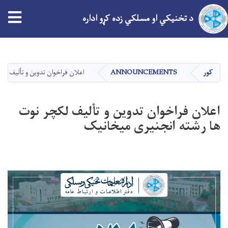
tion
د تخنیکي او مسلکي زده کړو اداره
اصلي
منځپانګه
دانګل
کور
ANNOUNCEMENTS
اعلان فراخوان تدوین و تألیف لک
اعلان فراخوان تدوین و تألیف لکچر نوت
ها رشته انجنیری میخانیک