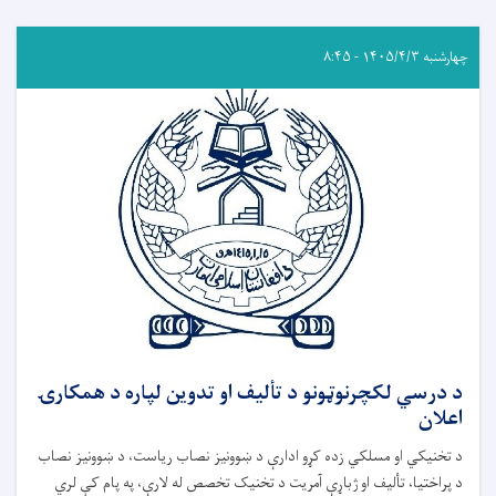
چهارشنبه ۱۴۰۵/۴/۳ - ۸:۴۵
د درسي لکچرنوټونو د تألیف او تدوین لپاره د همکارۍ
اعلان
د تخنیکي او مسلکي زده کړو ادارې د ښوونیز نصاب ریاست، د ښوونیز نصاب
د پراختیا، تألیف او ژباړې آمریت د تخنیک تخصص له لارې، په پام کې لري