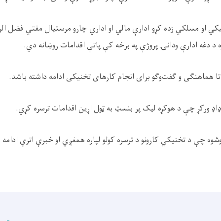
يکي او مسلکي زده کړو ادارې مالي او اداري چارو مرستيال مفتي فضل ا
ه د دغه ادارې ودانۍ پروژې په برخه کې پاتې اقدامات روښانه دي.
 تا هماهنگی و گفت‌وگو برای انجام کارهای تخنیکی ادامه داشته باشد.
ډ ورکړ چې د هوکړه لیک پر بنسټ به ټول اړین اقدامات ترسره کړي.
شوه چې د تخنیکي کارونو د ترسره کولو لپاره همغږي او خبرې اترې ادامه و