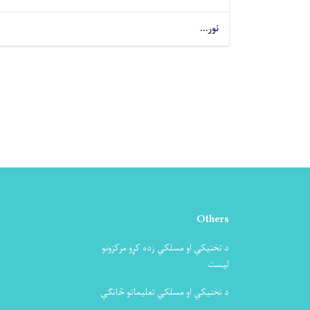
نور...
Others
د تخنیکي او مسلکي زده کړو مرکزونو
لیست
د تخنیکي او مسلکي تعلیماتو څانګې