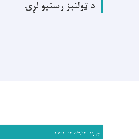
د ټولنیز رسنیو لړۍ
چهارشنبه ۱۴۰۵/۵/۱۴ - ۱۵:۳۱