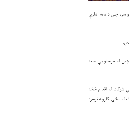
 سره چې د دغه ادارې
دي.
ين له مرستو يې مننه
ني شرکت له اقدام څخه
 له مخې کارونه ترسره