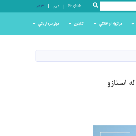
عربی
SEARCH
English
دری
مرکزونه او څانګې
کتابتون
مونږ سره اړیکې
ه استازو