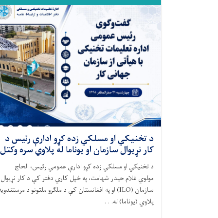
د تخنیکي او مسلکي زده کړو ادارې رئیس د
کار نړیوال سازمان او یوناما له پلاوي سره وکتل
د تخنیکي او مسلکي زده کړو ادارې عمومي رئیس، الحاج
مولوي غلام حیدر شهامت، په خپل کاري دفتر کې د کار نړیوال
سازمان (ILO) او په افغانستان کې د ملګرو ملتونو د مرستندویه
پلاوي (یوناما) له. . .