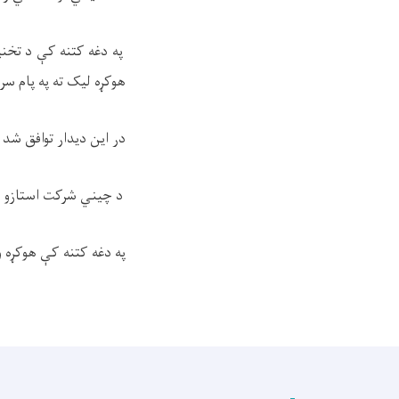
په دغه کتنه کې د تخن
هوکړه لیک ته په پام سر
در این دیدار توافق شد
د چیني شرکت استازو ډا
په دغه کتنه کې هوکړه و