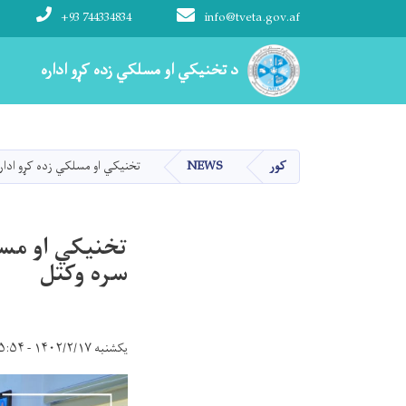
+93 744334834
info@tveta.gov.af
Main navigation
د تخنیکي او مسلکي زده کړو اداره
د تخنیکي او مسلکي زده کړو اداره
کور
NEWS
تخنیکي او مسلکي زده کړو ادا
تخنیکي او مس
سره وکتل
یکشنبه ۱۴۰۲/۲/۱۷ - ۱۵:۵۴