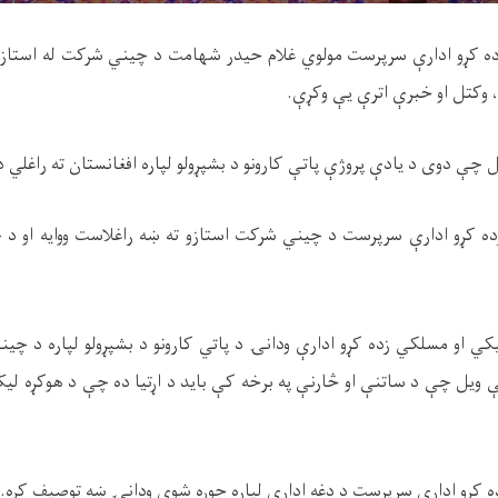
ه کړو ادارې سرپرست مولوي غلام حيدر شهامت د چيني شرکت له استازو
 وکتل او خبرې اترې يې وکړې.
 چې دوی د یادې پروژې پاتې کارونو د بشپړولو لپاره افغانستان ته راغلي 
ه کړو ادارې سرپرست د چيني شرکت استازو ته ښه راغلاست ووايه او د چ
او مسلکي زده کړو ادارې ودانۍ د پاتي کارونو د بشپړولو لپاره د چی
ویل چې د ساتنې او څارنې په برخه کې باید د اړتیا ده چې د هوکړه لیک
 کړو ادارې سرپرست د دغه ادارې لپاره جوړه شوې ودانۍ ښه توصیف کړه.