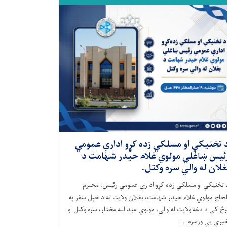
 تخنيکي او مسلکي زده کړو ادارې عمومي
ئیس ښاغلي مولوي غلام حیدر شهامت د
غلان له والي سره وکتل.
 تخنیکي او مسلکي زده کړو ادارې عمومي رئیس، محترم
لحاج مولوي غلام حیدر شهامت، بغلان ولایت ته د خپل سفر په
رڅ کې د دغه ولایت له والي، مولوي عبدالله مختار، سره وکتل او
برې یې ورسره. . .