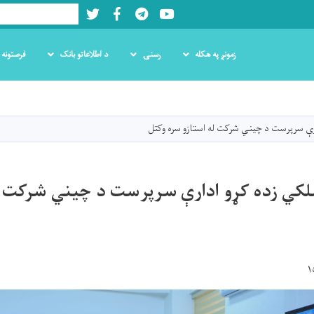
Twitter
Facebook
LinkedIn
Youtube
Search
زمونږ په هکله
رسنۍ
د اطلاعاتو بانک
فرصتونه
اصلي
منځپانګه
دانګل
رې سرپرست د چيني شرکت له استازو سره وکتل
لکي زده کړو ادارې سرپرست د چيني شرکت ل