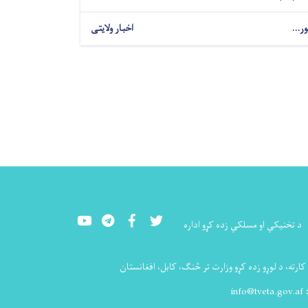
ور...
اخبار ولایتی
Youtube
LinkedIn
Facebook
Twitter
د تخنيکي او مسلکي زده کړو اداره
ارته، د لوړو زده کړو وزارت تر څنګ، کابل، افغانستان
:
info@tveta.gov.af