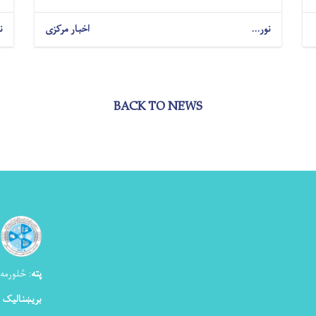
نور...
اخبار مرکزی
ن
BACK TO NEWS
پته
:
څلورمه ک
بریښنالیک 