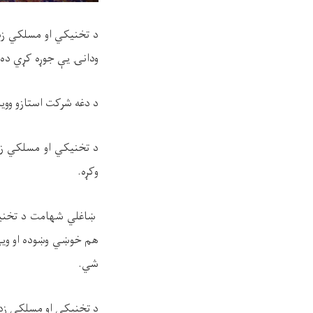
د تخنيکي او مسلکي زد
ودانۍ یې جوړه کړي ده،
د دغه شرکت استازو وویل
د تخنيکي او مسلکي زد
وکړه.
ښاغلي شهامت د تخنیکي 
هم خوښي وښوده او ویې 
شي.
د تخنيکي او مسلکي زده