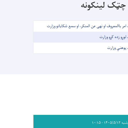
چټک لینکونه
 امر باالمعروف او نهی عن المنکر، او سمع شکایاتو وزارت
 لوړو زده کړو وزارت
 پوهنې وزارت
۱۴۰۵/۵/۱۲ - ۱۰:۱۵