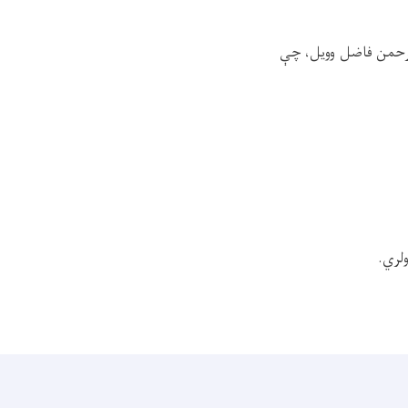
لرحمن فاضل وويل، چې
لري.