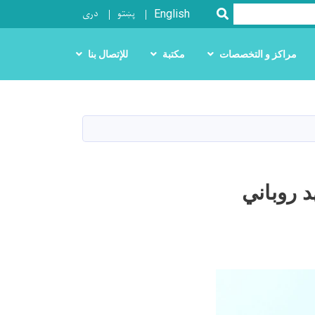
پښتو
دری
SEARCH
English
مراكز و التخصصات
مكتبة
للإتصال بنا
 روباني