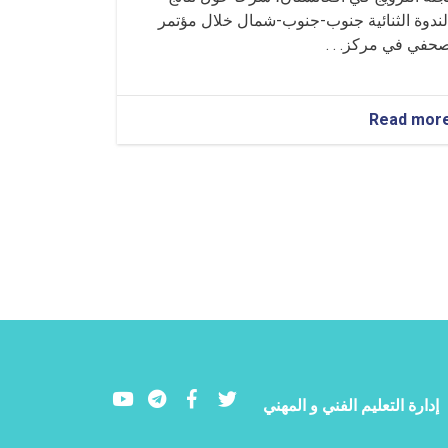
لندوة الثنائية جنوب-جنوب-شمال خلال مؤتمر
حفي في مركز. . .
about
Read mor
تم
تقديم
برنامج
معلوماتي
حول
نتائج
الندوة
الثنائية
جنوب-
جنوب-
شمال
Youtube
LinkedIn
Facebook
Twitter
إدارة التعليم الفني و المهني