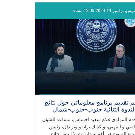
, نوفمبر 14 2024 12:05 مساء
م تقديم برنامج معلوماتي حول نتائج
لندوة الثنائية جنوب-جنوب-شمال
دم المولوي غلام سعيد احساس، مساعد للشؤن
لفني و المهني، و كذلك ترايا واوتر دال، رئيس
جنة النرويج في أفغانستان، شرحًا حول نتائج