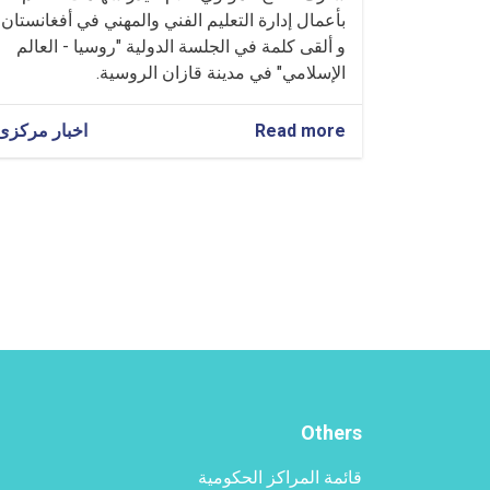
بأعمال إدارة التعليم الفني والمهني في أفغانستان،
و ألقى كلمة في الجلسة الدولية "روسيا - العالم
الإسلامي" في مدينة قازان الروسية.
Read more
about
اخبار مرکزی
المشاركة
و
الخطاب
ال‍تی
ألقاها
القائم
بأعمال
إدارة
التعليم
الفني
و
المهني
في
Others
الجلسة
الدولية
قائمة المراكز الحكومية
"روسيا