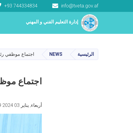
+93 744334834
info@tveta.gov.af
Main navigation
إدارة التعليم الفني و المهني
إدارة التعليم الفني و المهني
الرئيسية
NEWS
اجتماع موظفي رئا
اجتماع موظف
أربعاء, يناير 03 2024 3:49 مساء