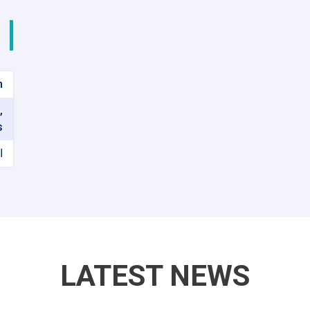
n
,
s
ا
LATEST NEWS