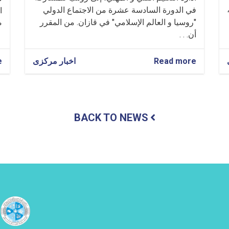
في الدورة السادسة عشرة من الاجتماع الدولي
ا
"روسيا و العالم الإسلامي" في قازان. من المقرر
ص
أن. . .
Read more
about
اخبار مرکزی
e
مشاركة
المولوي
غلام
حيدر
شهامت
BACK TO NEWS
في
الدورة
السادسة
عشرة
من
الاجتماع
الدولي
في
قازان