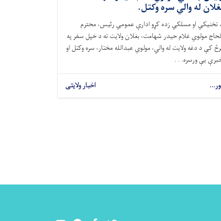
غلان له والي سره وکتل.
 تخنیکي او مسلکي زده کړو ادارې عمومي رئیس، محترم
لحاج مولوي غلام حیدر شهامت، بغلان ولایت ته د خپل سفر په
رڅ کې د دغه ولایت له والي، مولوي عبدالله مختار، سره وکتل او
برې یې ورسره. . .
ور...
اخبار ولایتی