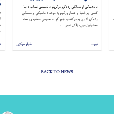
ب
د تخنیکي او مسلکي زده‌کړو مرکزونو د تعلیمي نصاب د بیا
د
کتنې، پراختیا او اعتبار ورکولو په موخه د تخنیکي او مسلکي
ا
زده‌کړو ادارې یو ورکشاپ جوړ کړ. د تعلیمي نصاب ریاست
ت
مسئولین وایي، ټاکل شوې. . .
خ
نور...
اخبار مرکزی
ن
BACK TO NEWS