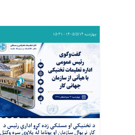
چهارشنبه ۱۴۰۵/۵/۱۴ - ۱۵:۳۱
د تخنیکي او مسلکي زده کړو ادارې رئیس د
کار نړیوال سازمان او یوناما له پلاوي سره وکتل