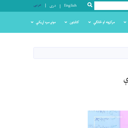
عربی
SEARCH
English
دری
مرکزونه او څانګې
کتابتون
مونږ سره اړیکې
ې