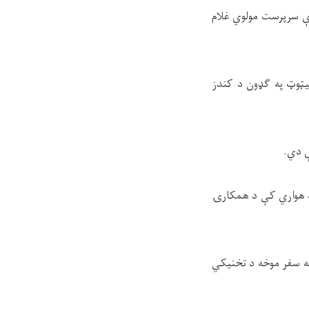
رې سرپرست مولوي غلام
یټوټ په ګډون د کندز
ې دي.
په هواري کې د همکارۍ
غه سفر موخه د تخنیکي