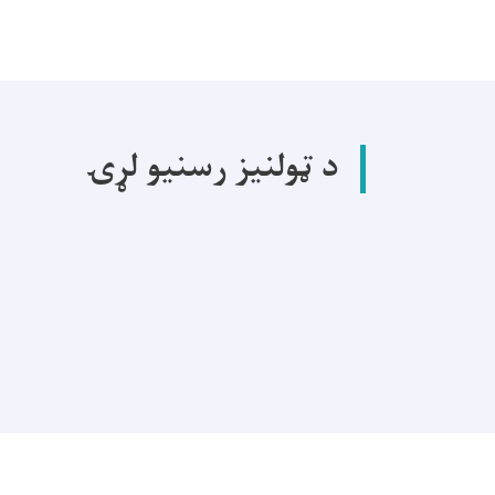
د ټولنیز رسنیو لړۍ