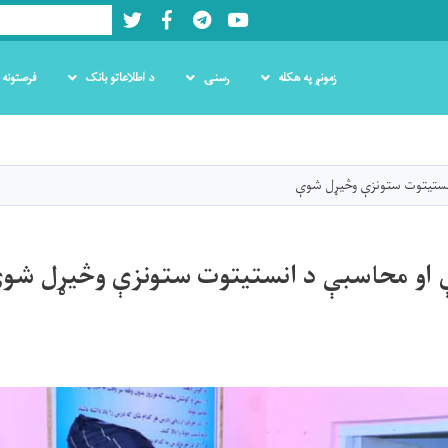
Twitter
Facebook
LinkedIn
Youtube
Search
زمونږ په هکله
رسنۍ
د اطلاعاتو بانک
فرصتونه
اصلي
منځپانګه
دانګل
انستیتوت ستونزې وڅیړل شوې
ې او محاسبې د انستیتوت ستونزې وڅیړل شو