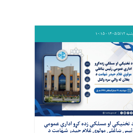
۱۴۰۵/۵/۱۲ - ۱۰:۱۵
 تخنيکي او مسلکي زده کړو ادارې عمومي
ئیس ښاغلي مولوي غلام حیدر شهامت د