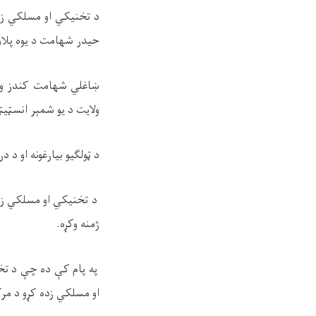
د تخنيکي او مسلکي زده
حيدر شهامت د يوه پلاو
ښاغلي شهامت کندز ولا
ولایت د یو شمېر انسټیټو
د ټولګیو بیارغونه او د
د تخنيکي او مسلکي زده
ژمنه وکړه.
په پام کې ده چې د تخن
او مسلکي زده کړو د مر