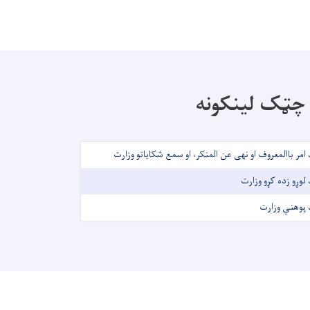
چټک لینکونه
 امر باالمعروف او نهی عن المنکر، او سمع شکایاتو وزارت
 لوړو زده کړو وزارت
 پوهنې وزارت