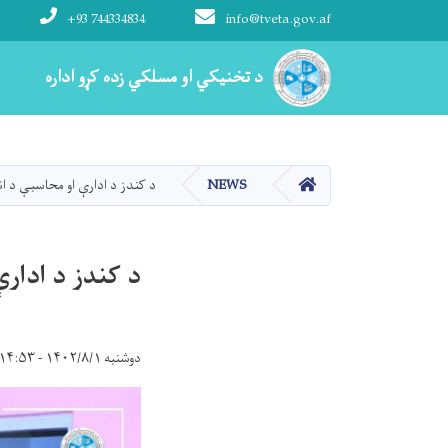
+93 744334834
info@tveta.gov.af
Main navigation
د تخنیکي او مسلکي زده کړو اداره
د تخنیکي او مسلکي زده کړو اداره
کور
NEWS
د کندز د ادارې او محاسبې د 
د کندز د ادار
دوشنبه ۱۴۰۲/۸/۱ - ۱۴:۵۳