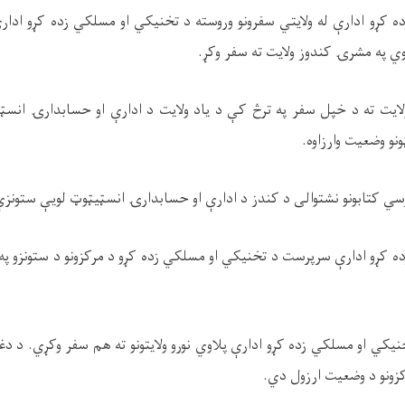
 کړو ادارې له ولايتي سفرونو وروسته د تخنيکي او مسلکي زده کړو ادا
ي په مشرۍ کندوز ولايت ته سفر وکړ.
یت ته د خپل سفر په ترڅ کې د یاد ولایت د ادارې او حسابدارۍ انسټ
نو وضعیت وارزاوه.
 درسي کتابونو نشتوالی د کندز د ادارې او حسابدارۍ انسټیټوټ لویې ستونز
 کړو ادارې سرپرست د تخنيکي او مسلکي زده کړو د مرکزونو د ستونزو 
یکي او مسلکي زده کړو ادارې پلاوي نورو ولایتونو ته هم سفر وکړي. د د
کزونو د وضعیت ارزول دي.