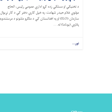
د تخنیکي او مسلکي زده کړو ادارې عمومي رئیس، الحاج
مولوي غلام حیدر شهامت، په خپل کاري دفتر کې د کار نړیوال
سازمان (ILO) او په افغانستان کې د ملګرو ملتونو د مرستندویه
پلاوي (یوناما) له. . .
نور...