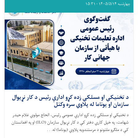
چهارشنبه ۱۴۰۵/۵/۱۴ - ۱۵:۳۱
د تخنیکي او مسلکي زده کړو ادارې رئیس د کار نړیوال
سازمان او یوناما له پلاوي سره وکتل
د تخنیکي او مسلکي زده کړو ادارې عمومي رئیس، الحاج مولوي غلام حیدر
شهامت، په خپل کاري دفتر کې د کار نړیوال سازمان (ILO) او په افغانستان
کې د ملګرو ملتونو د مرستندویه پلاوي (یوناما) له. . .