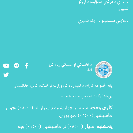
د ادارې د مرکزي مسؤلینو د اړیکو
شمیرې
د ولایتي مسئولینو د اړیکو شمیرې
Youtube
LinkedIn
Facebook
د تخنيکي او مسلکي زده کړو
اداره
Twitter
پته
:
څلورمه کارته، د لوړو زده کړو وزارت تر څنګ، کابل، افغانستان
بریښنالیک :
info@tveta.gov.af
کاري وخت:
شنبه تر چهارشنبه د سهار له (
۰۸:۰۰)
بجو تر
ماسپښین(
۰۴:۰۰)
بجو پورې
پنجشنبه:
سهار (۰۸:۰۰) تر ماسپښین (۰۱:۰۰) بجه