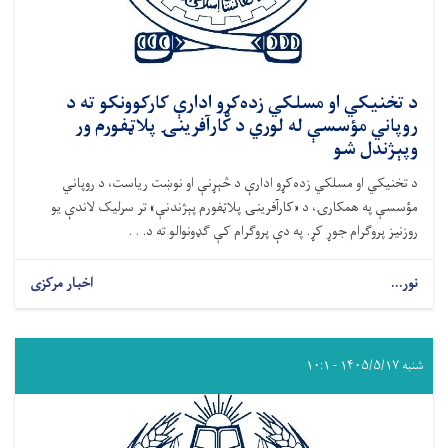
د تخنیکي او مسلکي زده‌کړو ادارې کارکوونکو ته د
روپاني مؤسسې له لوري د کارآفرینۍ پلاټفورم ور
وپېژندل شو
د تخنیکي او مسلکي زده‌کړو ادارې د څېړنې او نوښت ریاست، د روپاني
مؤسسې په همکارۍ، د «کارآفرینۍ پلاټفورم پېژندنې» تر سرلیک لاندې یو
روزنیز پروګرام جوړ کړ. په دې پروګرام کې ګډونوالو ته د. . .
نور...
اخبار مرکزی
شنبه ۱۴۰۵/۵/۱۷ - ۱۰:۱