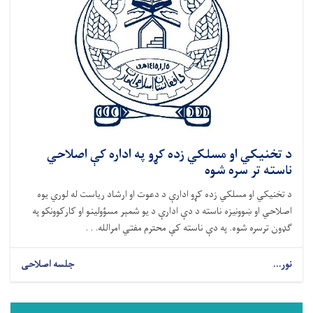
د تخنیکي او مسلکي زده کړو په اداره کې اصلاحي
ناسته تر سره شوه
د تخنیکي او مسلکي زده کړو ادارې د دعوت او ارشاد ریاست له لوري یوه
اصلاحي او ښوونیزه ناسته د دې ادارې د یو شمېر مسؤولینو او کارکوونکو په
ګډون ترسره شوه. په دې ناسته کې محترم مفتي امرالله. . .
نور...
جلسه اصلاحی