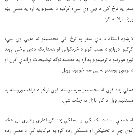
سفر په ترڅ کې د «پي وي سي» کړکیو د نصبولو په اړه په عملي بڼه
روزنه ترلاسه کړه.
لارښود استاد د دې سفر په ترڅ کې محصلینو ته د«پي وي سي»
کړکیو، دروازو د نصب کولو د څرنګوالي او همدارنګه ددې برخې اړوند
نورو عوارضو د ترمیمولو په اړه په مفصله توګه توضیحات وړاندې کړل او
د نوموړو پوښتنو ته یې هم ځوابونه وویل.
عملي زده کړې له محصلینو سره مرسته کوي ترڅو د فراغت وروسته په
مستقیم ډول د کار بازار ته جذب شي.
له همدې امله د تخنيکي او مسلکي زده کړو ادارې رهبري تل هڅه
کوي چې د تخنيکي او مسلکي زده کړو په مرکزونو کې د عملي زده