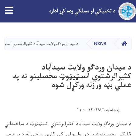
tion
د تخنیکي او مسلکي زده کړو اداره
اصلي
منځپانګه
دانګل
کور
NEWS
د میدان وردګو ولایت سیدآباد کثیرالرشتوي انسټيټو
د میدان وردګو ولایت سیدآباد
کثیرالرشتوي انسټيټوټ محصلینو ته په
عملي بڼه ورزنه ورکړل شوه
پنجشنبه ۱۴۰۴/۸/۱ - ۱۱:۰
د میدان وردګو ولایت سیدآباد کثیرالرشتوي انسټيټوټ د ساختماني
څانګې محصلینو د په دې ولسوالۍ کې کاری ساحې ته د یو علمي