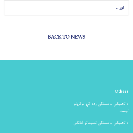
نور...
BACK TO NEWS
Others
د تخنیکي او مسلکي زده کړو مرکزونو
لیست
د تخنیکي او مسلکي تعلیماتو څانګې