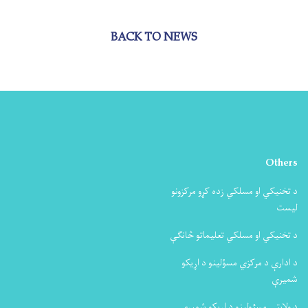
BACK TO NEWS
Others
د تخنیکي او مسلکي زده کړو مرکزونو
لیست
د تخنیکي او مسلکي تعلیماتو څانګې
د ادارې د مرکزي مسؤلینو د اړیکو
شمیرې
د ولایتي مسئولینو د اړیکو شمیرې