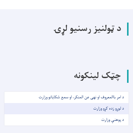
د ټولنیز رسنیو لړۍ
چټک لینکونه
د امر باالمعروف او نهی عن المنکر، او سمع شکایاتو وزارت
د لوړو زده کړو وزارت
د پوهنې وزارت