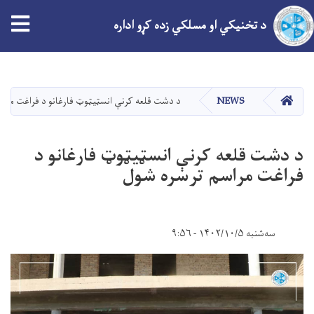
tion
د تخنیکي او مسلکي زده کړو اداره
اصلي
منځپانګه
دانګل
کور
NEWS
د دشت قلعه کرنې انسټیټوټ فارغانو د فراغت مراس
د دشت قلعه کرنې انسټیټوټ فارغانو د
فراغت مراسم ترسره شول
سه‌شنبه ۱۴۰۲/۱۰/۵ - ۹:۵۶