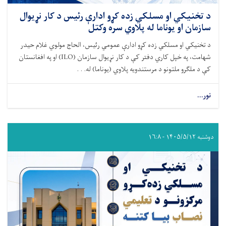
د تخنیکي او مسلکي زده کړو ادارې رئیس د کار نړیوال
سازمان او یوناما له پلاوي سره وکتل
د تخنیکي او مسلکي زده کړو ادارې عمومي رئیس، الحاج مولوي غلام حیدر
شهامت، په خپل کاري دفتر کې د کار نړیوال سازمان (ILO) او په افغانستان
کې د ملګرو ملتونو د مرستندویه پلاوي (یوناما) له. . .
نور...
دوشنبه ۱۴۰۵/۵/۱۲ - ۱۶:۸