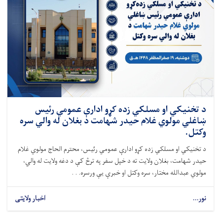
د تخنيکي او مسلکي زده کړو ادارې عمومي رئیس
ښاغلي مولوي غلام حیدر شهامت د بغلان له والي سره
وکتل.
د تخنیکي او مسلکي زده کړو ادارې عمومي رئیس، محترم الحاج مولوي غلام
حیدر شهامت، بغلان ولایت ته د خپل سفر په ترڅ کې د دغه ولایت له والي،
مولوي عبدالله مختار، سره وکتل او خبرې یې ورسره. . .
نور...
اخبار ولایتی