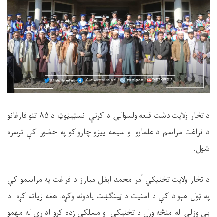
د تخار ولایت دشت قلعه ولسوالۍ د کرنې انسټیټوټ د
۸۵
تنو فارغانو
د فراغت مراسم د علماوو او سیمه ییزو چارواکو په حضور کې ترسره
شول.
د تخار ولايت تخنيکي آمر محمد ایفل مبارز د فراغت په مراسمو کې
په ټول هېواد کې د امنيت د ټينګښت يادونه وکړه. هغه زیاته کړه، د
بې وزلۍ له منځه وړل د تخنیکي او مسلکي زده کړو ادارې له مهمو