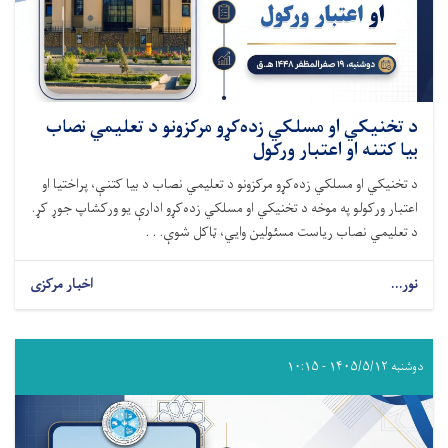
د تخنیکي او مسلکي زده‌کړو مرکزونو د تعلیمي نصاب
بیا کتنه او اعتبار ورکول
د تخنیکي او مسلکي زده‌کړو مرکزونو د تعلیمي نصاب د بیا کتنې، پراختیا او
اعتبار ورکولو په موخه د تخنیکي او مسلکي زده‌کړو ادارې یو ورکشاپ جوړ کړ.
د تعلیمي نصاب ریاست مسئولین وایي، ټاکل شوې. . .
نور...
اخبار مرکزی
دوشنبه ۱۴۰۵/۵/۱۲ - ۱۰:۱۵