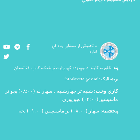
Youtube
LinkedIn
Facebook
د تخنيکي او مسلکي زده کړو
اداره
Twitter
پته
:
څلورمه کارته، د لوړو زده کړو وزارت تر څنګ، کابل، افغانستان
بریښنالیک :
info@tveta.gov.af
کاري وخت:
شنبه تر چهارشنبه د سهار له (
۰۸:۰۰)
بجو تر
ماسپښین(
۰۴:۰۰)
بجو پورې
پنجشنبه:
سهار (۰۸:۰۰) تر ماسپښین (۰۱:۰۰) بجه