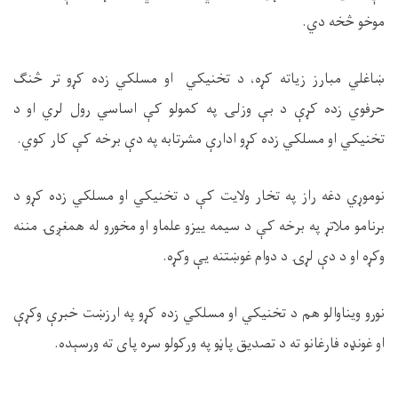
موخو څخه دي.
ښاغلي مبارز زیاته کړه، د تخنیکي او مسلکي زده کړو تر څنګ
حرفوي زده کړې د بې وزلۍ په کمولو کې اساسي رول لري او د
تخنیکي او مسلکي زده کړو ادارې مشرتابه په دې برخه کې کار کوي.
نوموړي دغه راز په تخار ولایت کې د تخنیکي او مسلکي زده کړو د
برنامو ملاتړ په برخه کې د سیمه ییزو علماو او مخورو له همغږۍ مننه
وکړه او د دې لړۍ د دوام غوښتنه یې وکړه.
نورو ويناوالو هم د تخنيکي او مسلکي زده کړو په ارزښت خبرې وکړې
او غونډه فارغانو ته د تصدیق پاڼو په ورکولو سره پای ته ورسېده.