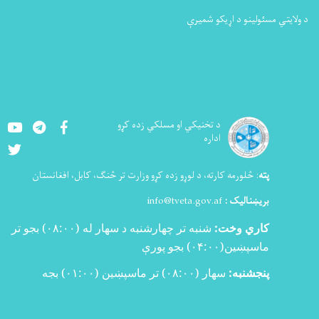
د ولایتي مسئولینو د اړیکو شمیرې
Youtube
LinkedIn
Facebook
د تخنيکي او مسلکي زده کړو
اداره
Twitter
پته
:
څلورمه کارته، د لوړو زده کړو وزارت تر څنګ، کابل، افغانستان
بریښنالیک :
info@tveta.gov.af
کاري وخت:
شنبه تر چهارشنبه د سهار له (
۰۸:۰۰)
بجو تر
ماسپښین(
۰۴:۰۰)
بجو پورې
پنجشنبه:
سهار (۰۸:۰۰) تر ماسپښین (۰۱:۰۰) بجه