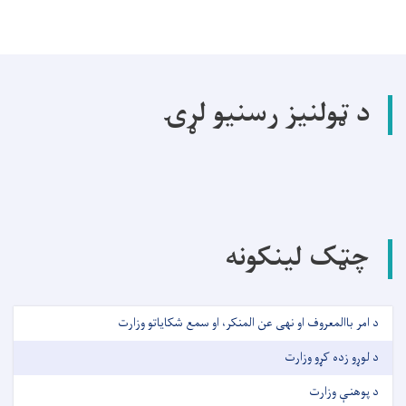
د ټولنیز رسنیو لړۍ
چټک لینکونه
د امر باالمعروف او نهی عن المنکر، او سمع شکایاتو وزارت
د لوړو زده کړو وزارت
د پوهنې وزارت