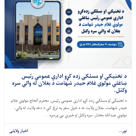
د تخنيکي او مسلکي زده کړو ادارې عمومي رئیس
ښاغلي مولوي غلام حیدر شهامت د بغلان له والي سره
وکتل.
د تخنیکي او مسلکي زده کړو ادارې عمومي رئیس، محترم الحاج مولوي غلام
حیدر شهامت، بغلان ولایت ته د خپل سفر په ترڅ کې د دغه ولایت له والي،
مولوي عبدالله مختار، سره وکتل او خبرې یې ورسره. . .
نور...
اخبار ولایتی