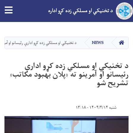
tion
د تخنیکي او مسلکي زده کړو اداره
اصلي
منځپانګه
دانګل
کور
NEWS
د تخنیکي او مسلکي زده کړو ادارې رئیسانو او آمرین
د تخنیکي او مسلکي زده کړو ادارې
رئیسانو او آمرینو ته «پلان بهبود مکاتب»
تشریح شو
شنبه ۱۴۰۴/۴/۱۴ - ۱۳:۱۸