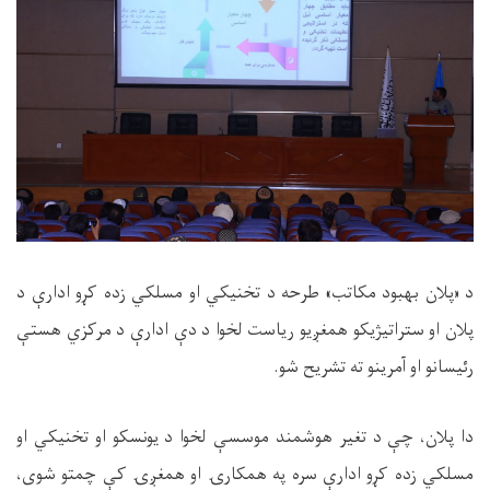
د «پلان بهبود مکاتب» طرحه د تخنیکي او مسلکي زده کړو ادارې د
پلان او ستراتیژیکو همغږیو ریاست لخوا د دې ادارې د مرکزي هستې
رئیسانو او آمرینو ته تشریح شو.
دا پلان، چې د تغیر هوشمند موسسې لخوا د یونسکو او تخنیکي او
مسلکي زده کړو ادارې سره په همکارۍ او همغږۍ کې چمتو شوی،