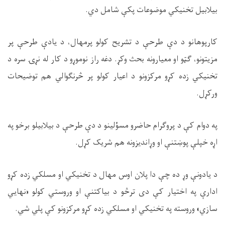
بیلابیل تخنیکي موضوعات پکې شامل دي.
کارپوهانو د دې طرحې د تشریح کولو پرمهال، د یادې طرحې پر
مزیتونو، ګټو او معیارونه بحث وکړ. دغه راز نوموړو د کار له نړۍ سره د
تخنیکي زده کړو مرکزونو د اعیار کولو پر څرنګوالي هم توضیحات
ورکړل.
په دوام کې د پروګرام حاضرو مسؤلینو د دې طرحې د بیلابیلو برخو په
اړه خپلې پوښتنې او وړاندیزونه هم شریک کړل.
د یادونې وړ ده چې دا پلان اوس مهال د تخنیکي او مسلکي زده کړو
ادارې په اختیار کې دی ترڅو د بیاکتنې او وروستي کولو «نهایي
سازي» وروسته په تخنیکي او مسلکي زده کړو مرکزونو کې پلي شي.