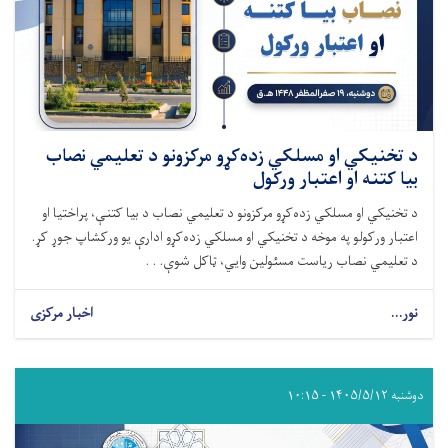
د تخنیکي او مسلکي زده‌کړو مرکزونو د تعلیمي نصاب
بیا کتنه او اعتبار ورکول
د تخنیکي او مسلکي زده‌کړو مرکزونو د تعلیمي نصاب د بیا کتنې، پراختیا او
اعتبار ورکولو په موخه د تخنیکي او مسلکي زده‌کړو ادارې یو ورکشاپ جوړ کړ.
د تعلیمي نصاب ریاست مسئولین وایي، ټاکل شوې. . .
نور...
اخبار مرکزی
دوشنبه ۱۴۰۵/۵/۱۲ - ۱۰:۱۵