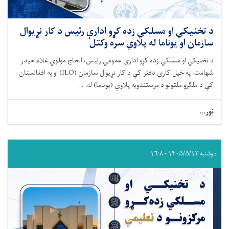
د تخنیکي او مسلکي زده کړو ادارې رئیس د کار نړیوال
سازمان او یوناما له پلاوي سره وکتل
د تخنیکي او مسلکي زده کړو ادارې عمومي رئیس، الحاج مولوي غلام حیدر
شهامت، په خپل کاري دفتر کې د کار نړیوال سازمان (ILO) او په افغانستان
کې د ملګرو ملتونو د مرستندویه پلاوي (یوناما) له. . .
نور...
دوشنبه ۱۴۰۵/۵/۱۲ - ۱۶:۸