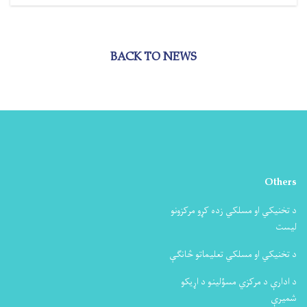
BACK TO NEWS
Others
د تخنیکي او مسلکي زده کړو مرکزونو
لیست
د تخنیکي او مسلکي تعلیماتو څانګې
د ادارې د مرکزي مسؤلینو د اړیکو
شمیرې