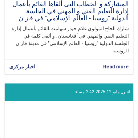
المشاركة و الخطاب ال‍تی ألقاها القائم بأعمال
إدارة التعليم الفني و المهني في الجلسة
الدولية "روسيا - العالم الإسلامي" في قازان
شارك الحاج المولوي غلام حيدر شهامت،القائم بأعمال إدارة
التعليم الفني والمهني في أفغانستان، و ألقى كلمة في
الجلسة الدولية "روسيا - العالم الإسلامي" في مدينة قازان
الروسية.
Read more
about
اخبار مرکزی
المشاركة
و
الخطاب
ال‍تی
اثنين, مايو 12 2025 2:42 مساء
ألقاها
القائم
بأعمال
إدارة
التعليم
الفني
و