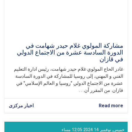
المهني
في
الجلسة
الدولية
"روسيا
-
العالم
الإسلامي"
مشاركة المولوي غلام حيدر شهامت في
في
الدورة السادسة عشرة من الاجتماع الدولي
قازان
في قازان
غادر الحاج المولوي غلام حيدر شهامت، رئيس ادارة التعليم
الفني و المهني، إلى روسيا للمشاركة في الدورة السادسة
عشرة من الاجتماع الدولي "روسيا و العالم الإسلامي" في
قازان. من المقرر أن. . .
Read more
about
اخبار مرکزی
مشاركة
المولوي
غلام
حيدر
خميس, نوفمبر 14 2024 12:05 مساء