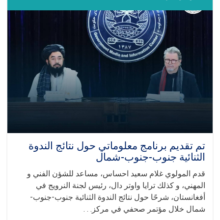
شهامت
في
الدورة
السادسة
عشرة
من
الاجتماع
الدولي
في
قازان
تم تقديم برنامج معلوماتي حول نتائج الندوة
الثنائية جنوب-جنوب-شمال
قدم المولوي غلام سعيد احساس، مساعد للشؤن الفني و
المهني، و كذلك ترايا واوتر دال، رئيس لجنة النرويج في
أفغانستان، شرحًا حول نتائج الندوة الثنائية جنوب-جنوب-
شمال خلال مؤتمر صحفي في مركز. . .