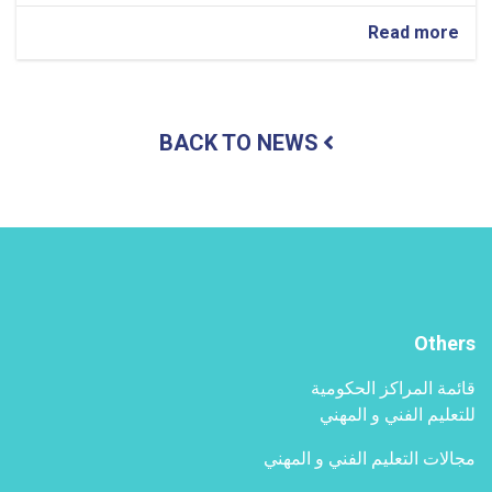
about
Read more
تم
تقديم
برنامج
معلوماتي
BACK TO NEWS
حول
نتائج
الندوة
الثنائية
جنوب-
جنوب-
شمال
Others
قائمة المراكز الحكومية
للتعليم الفني و المهني
مجالات التعليم الفني و المهني