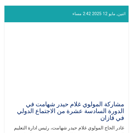
و
الخطاب
ال‍تی
اثنين, مايو 12 2025 2:42 مساء
ألقاها
القائم
بأعمال
إدارة
التعليم
الفني
و
المهني
في
الجلسة
الدولية
"روسيا
-
العالم
الإسلامي"
مشاركة المولوي غلام حيدر شهامت في
في
الدورة السادسة عشرة من الاجتماع الدولي
قازان
في قازان
غادر الحاج المولوي غلام حيدر شهامت، رئيس ادارة التعليم