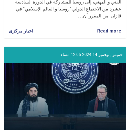
الفني و المهني، إلى روسيا للمشاركة في الدورة السادسة
عشرة من الاجتماع الدولي "روسيا و العالم الإسلامي" في
قازان. من المقرر أن. . .
Read more
about
اخبار مرکزی
مشاركة
المولوي
غلام
حيدر
خميس, نوفمبر 14 2024 12:05 مساء
شهامت
في
الدورة
السادسة
عشرة
من
الاجتماع
الدولي
في
قازان