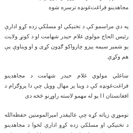
مجاهدینو فراغت‌غونډه ترسره شوه
.
په دې مراسمو کې د تخنیکي او مسلکي زده کړو ادارې
رئیس الحاج مولوي غلام حیدر شهامت او د کونړ ولایت
یو شمیر سیمه ییزو چارواکو ګډون کړی و او ویناوې یې
هم وکړې
.
ښاغلي مولوي غلام حیدر شهامت د مجاهدینو
فراغت‌غونډه کې د وینا پر مهال وویل چې دا پروګرام د
افغانستان ا.ا یو له مهمو لاسته راوړنو څخه دی
.
نوموړي زیاته کړه چې عالیقدر امیرالمومنین حفظه‌الله
د تخنیکي او مسلکي زده کړو ادارې لخوا د مجاهدینو