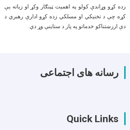
زده کړو وړاندې کولو په اهمیت ټینګار وکړ او زیاته یې
کړه چې د تخنیکي او مسلکي زده کړو ادارې رهبري د
دې ارزښتناکو خدماتو په پار د ستاینې وړ دي
.
رسانه های اجتماعی
Quick Links