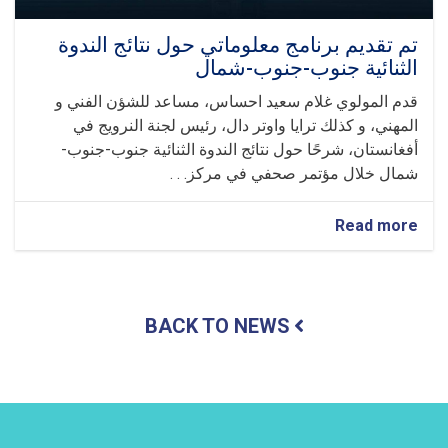
تم تقديم برنامج معلوماتي حول نتائج الندوة
الثنائية جنوب-جنوب-شمال
قدم المولوي غلام سعيد احساس، مساعد للشؤن الفني و
المهني، و كذلك ترايا واوتر دال، رئيس لجنة النرويج في
أفغانستان، شرحًا حول نتائج الندوة الثنائية جنوب-جنوب-
شمال خلال مؤتمر صحفي في مركز. . .
about
Read more
تم
تقديم
برنامج
معلوماتي
BACK TO NEWS
حول
نتائج
الندوة
الثنائية
جنوب-
جنوب-
شمال