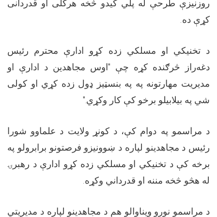
روزنیزې طرحې له پلي کیدو څخه هرکلی او قدردانی
کړې ده
.
د تخنیکي او مسلکي زده کړو ادارې محترم رئیس
دغه‌راز څرګنده کړه چې "اوس مجاهدین د ادارې او
مدیریت مهارتونه په په بنسټيز ډول زده کړي او کولی
شي په بیلابیلو برخو کې کار وکړي
."
د مراسمو په دوام کې، د کونړ ولایت د علماوو شورا
رئیس د مجاهدینو لپاره د ښوونیزو فرصتونو برابرولو په
برخه کې د تخنیکي او مسلکي زده کړو ادارې د رهبرۍ
له هڅو څخه مننه او قدرداني وکړه
.
د مراسمو نورو ویناوالو هم د مجاهدینو لپاره د مدیریتي