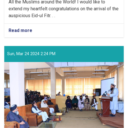
All the Muslims around the World! I would like to
extend my heartfelt congratulations on the arrival of the
auspicious Eid-ul Fitr. . .
Read more
about
Congratulatory
Message
of
the
Sun, Mar 24 2024 2:24 PM
Supreme
Leader
of
the
Islamic
Emirate
on
the
Arrival
of
the
Auspicious
Eid-