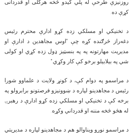
روزنیزې طرحې له پلي کیدو څخه هرکلی او قدردانی
.
کړې ده
د تخنیکي او مسلکي زده کړو ادارې محترم رئیس
دغه‌راز څرګنده کړه چې "اوس مجاهدین د ادارې او
مدیریت مهارتونه په په بنسټيز ډول زده کړي او کولی
."
شي په بیلابیلو برخو کې کار وکړي
د مراسمو په دوام کې، د کونړ ولایت د علماوو شورا
رئیس د مجاهدینو لپاره د ښوونیزو فرصتونو برابرولو په
برخه کې د تخنیکي او مسلکي زده کړو ادارې د رهبرۍ
.
له هڅو څخه مننه او قدرداني وکړه
د مراسمو نورو ویناوالو هم د مجاهدینو لپاره د مدیریتي