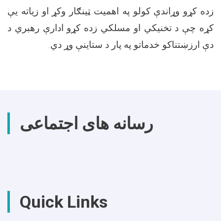
زده کړو وړاندې کولو په اهمیت ټینګار وکړ او زیاته یې
کړه چې د تخنیکي او مسلکي زده کړو ادارې رهبري د
.
دې ارزښتناکو خدماتو په پار د ستاینې وړ دي
رسانه های اجتماعی
Quick Links