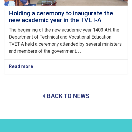
ul
Fitr
Holding a ceremony to inaugurate the
new academic year in the TVET-A
The beginning of the new academic year 1403 AH, the
Department of Technical and Vocational Education
TVET-A held a ceremony attended by several ministers
and members of the government. . .
Read more
about
Holding
a
ceremony
to
BACK TO NEWS
inaugurate
the
new
academic
year
in
the