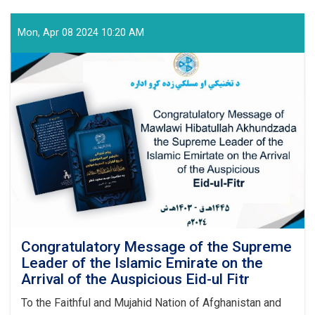
and
Vocational
Education
Mon, Apr 08 2024 10:20 AM
and
Training
Authority
Held
a
Graduation
Ceremony
Congratulatory Message of the Supreme
Leader of the Islamic Emirate on the
Arrival of the Auspicious Eid-ul Fitr
To the Faithful and Mujahid Nation of Afghanistan and