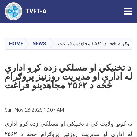
Tog
TVET-A
Skip
to
main
HOME
NEWS
 ۲۵۶۲ مجاهدینو فراغت
content
د تخنیکي او مسلکي زده کړو ادارې
له ادارې او مدیریت روزنیز پروګرام
څخه د ۲۵۶۲ مجاهدینو فراغت
Sun, Nov 23 2025 10:07 AM
په کونړ ولایت کې د تخنیکي او مسلکي زده کړو ادارې
۲۵۶۲
له ادارې او مدیریت روزنیز پروګرام څخه د