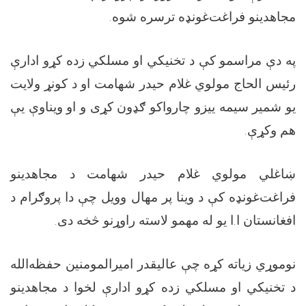
.
مجاهدینو فراغت‌غونډه ترسره شوه
په دې مراسمو کې د تخنیکي او مسلکي زده کړو ادارې
رئیس الحاج مولوي غلام حیدر شهامت او د کونړ ولایت
یو شمیر سیمه ییزو چارواکو ګډون کړی و او ویناوې یې
.
هم وکړې
ښاغلي مولوي غلام حیدر شهامت د مجاهدینو
فراغت‌غونډه کې د وینا پر مهال وویل چې دا پروګرام د
.
افغانستان ا.ا یو له مهمو لاسته راوړنو څخه دی
نوموړي زیاته کړه چې عالیقدر امیرالمومنین حفظه‌الله
د تخنیکي او مسلکي زده کړو ادارې لخوا د مجاهدینو