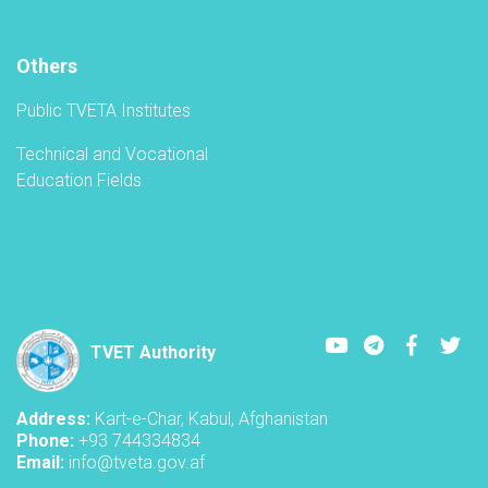
TVET-
A
Others
Public TVETA Institutes
Technical and Vocational
Education Fields
Youtube
LinkedIn
Faceboo
Twi
TVET Authority
Address:
Kart-e-Char, Kabul, Afghanistan
Phone:
+93 744334834
Email:
info@tveta.gov.af