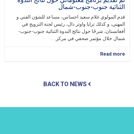
تم تقديم برنامج معلوماتي حول نتائج الندوة
الثنائية جنوب-جنوب-شمال
قدم المولوي غلام سعيد احساس، مساعد للشؤن الفني و
المهني، و كذلك ترايا واوتر دال، رئيس لجنة النرويج في
أفغانستان، شرحًا حول نتائج الندوة الثنائية جنوب-جنوب-
شمال خلال مؤتمر صحفي في مركز. . .
about
Read more
تم
تقديم
برنامج
معلوماتي
BACK TO NEWS
حول
نتائج
الندوة
الثنائية
جنوب-
جنوب-
شمال