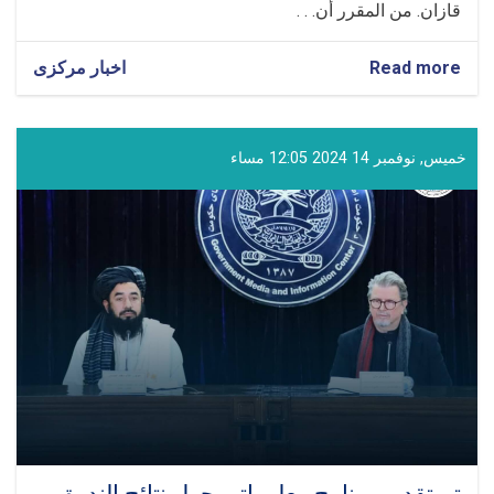
قازان. من المقرر أن. . .
Read more
about
اخبار مرکزی
مشاركة
المولوي
غلام
حيدر
خميس, نوفمبر 14 2024 12:05 مساء
شهامت
في
الدورة
السادسة
عشرة
من
الاجتماع
الدولي
في
قازان