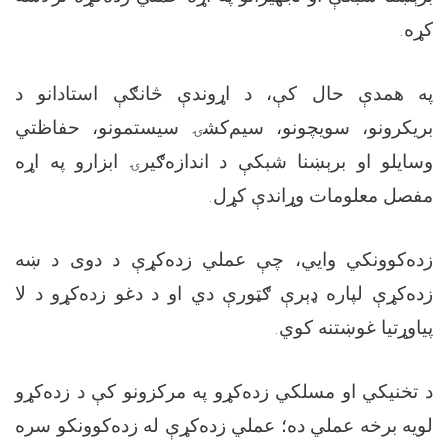
کړه.
په همدې حال کې، د اړوندې څانګې استادانو د
بریکرونو، سویچونو، سیم‌کشۍ سیستمونو، حفاظتي
وسایلو او برېښنا شبکې د اندازه‌ګیرۍ ابزارو په اړه
مفصل معلومات وړاندې کړل.
زده‌کوونکي وایي، چې عملي زده‌کړې د دوی د ښه
زده‌کړې لپاره ډېرې ګټورې دي او د دغو زده‌کړو د لا
پیاوړتیا غوښتنه کوي.
د تخنیکي او مسلکي زده‌کړو په مرکزونو کې د زده‌کړو
لویه برخه عملي ده؛ عملي زده‌کړې له زده‌کوونکو سره