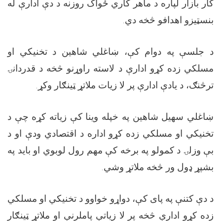
کار بازار لپاره د ماهر کاري ځواک روزنه د دې ادارې له
بنسټیزو اهدافو څخه دي.
د جلسې په دوام کې، ښاغلي شاهین د تخنیکي او
مسلکي زده کړو ادارې د لاسته راوړنو څخه د قدردانۍ
ترڅنګ، د یادې ادارې پر لا زیات ملاتړ ټینګار وکړ.
ښاغلي سهیل شاهین په خپله وینا کې زیاته کړه چې د
تخنیکي او مسلکي زده کړو اداره د اقتصادي ودې او د
بې وزلۍ د کمولو په برخه کې مهم رول لوبوي او باید په
بشپړ ډول ور څخه ملاتړ وشي.
د دې کتنې په پای کې، دواړو خواوو د تخنیکي او مسلکي
زده کړو ادارې څخه پر لا زیاتې پاملرنې او ملاتړ ټینګار