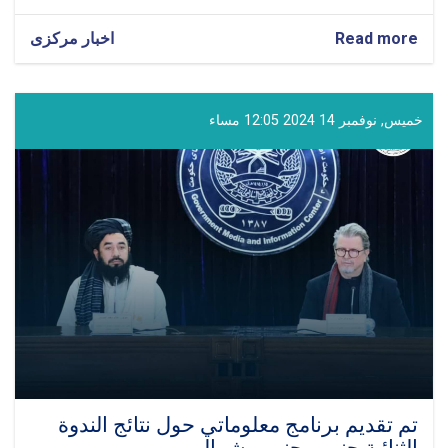
Read more
about
اخبار مرکزی
مشاركة
المولوي
غلام
حيدر
خميس, نوفمبر 14 2024 12:05 مساء
شهامت
في
الدورة
السادسة
عشرة
من
الاجتماع
الدولي
في
قازان
تم تقديم برنامج معلوماتي حول نتائج الندوة