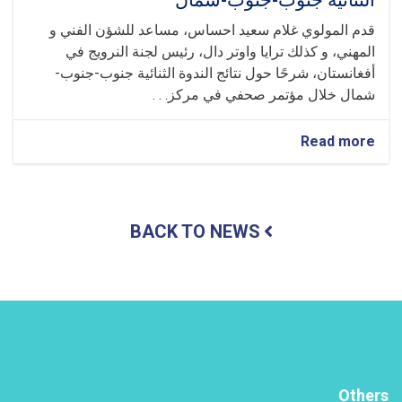
الثنائية جنوب-جنوب-شمال
قدم المولوي غلام سعيد احساس، مساعد للشؤن الفني و
المهني، و كذلك ترايا واوتر دال، رئيس لجنة النرويج في
أفغانستان، شرحًا حول نتائج الندوة الثنائية جنوب-جنوب-
شمال خلال مؤتمر صحفي في مركز. . .
about
Read more
تم
تقديم
برنامج
معلوماتي
BACK TO NEWS
حول
نتائج
الندوة
الثنائية
جنوب-
جنوب-
شمال
Others