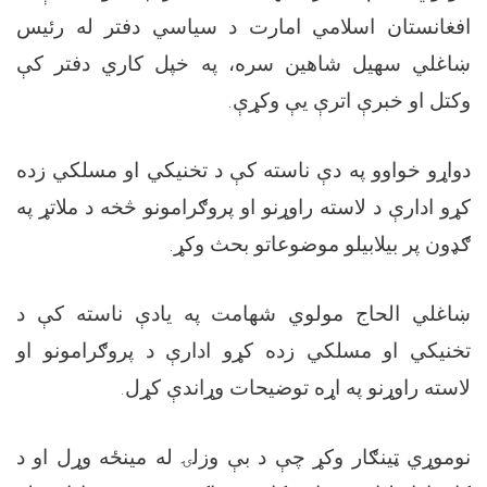
افغانستان اسلامي امارت د سیاسي دفتر له رئیس
ښاغلي سهیل شاهین سره، په خپل کاري دفتر کې
وکتل او خبرې اترې یې وکړې.
دواړو خواوو په دې ناسته کې د تخنیکي او مسلکي زده
کړو ادارې د لاسته راوړنو او پروګرامونو څخه د ملاتړ په
ګډون پر بیلابیلو موضوعاتو بحث وکړ.
ښاغلي الحاج مولوي شهامت په یادې ناسته کې د
تخنیکي او مسلکي زده کړو ادارې د پروګرامونو او
لاسته راوړنو په اړه توضیحات وړاندې کړل.
نوموړي ټینګار وکړ چې د بې وزلۍ له مینځه وړل او د