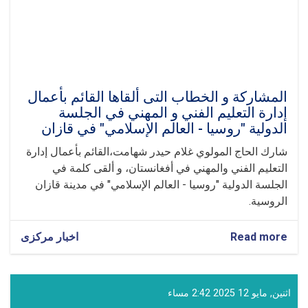
المشاركة و الخطاب ال‍تی ألقاها القائم بأعمال
إدارة التعليم الفني و المهني في الجلسة
الدولية "روسيا - العالم الإسلامي" في قازان
شارك الحاج المولوي غلام حيدر شهامت،القائم بأعمال إدارة
التعليم الفني والمهني في أفغانستان، و ألقى كلمة في
الجلسة الدولية "روسيا - العالم الإسلامي" في مدينة قازان
الروسية.
Read more
about
اخبار مرکزی
المشاركة
و
الخطاب
ال‍تی
اثنين, مايو 12 2025 2:42 مساء
ألقاها