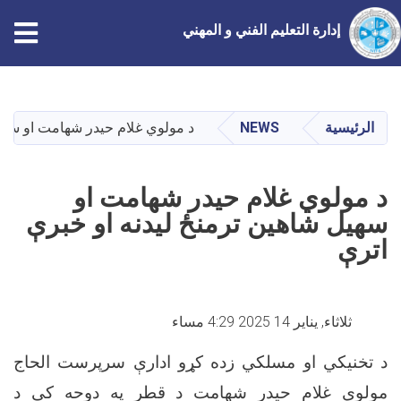
إدارة التعليم الفني و المهني
تجاوز
إلى
المحتوى
الرئيسية
NEWS
د مولوي غلام حیدر شهامت او سهیل
الرئيسي
د مولوي غلام حیدر شهامت او
سهیل شاهین ترمنځ لیدنه او خبرې
اترې
ثلاثاء, يناير 14 2025 4:29 مساء
د تخنیکي او مسلکي زده کړو ادارې سرپرست الحاج
مولوي غلام حیدر شهامت د قطر په دوحه کې د