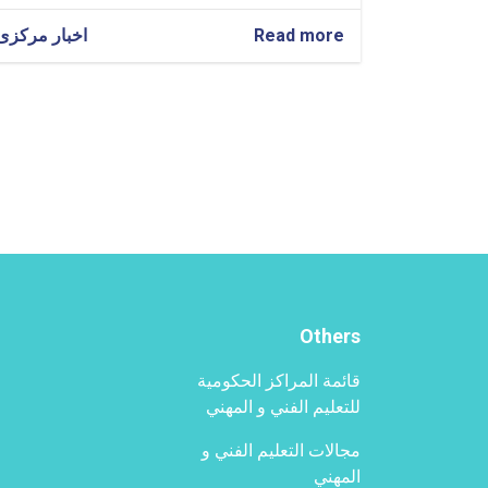
Read more
about
اخبار مرکزی
المشاركة
و
الخطاب
ال‍تی
ألقاها
القائم
بأعمال
إدارة
التعليم
الفني
و
المهني
في
Others
الجلسة
الدولية
قائمة المراكز الحكومية
"روسيا
-
للتعليم الفني و المهني
العالم
الإسلامي"
مجالات التعليم الفني و
في
المهني