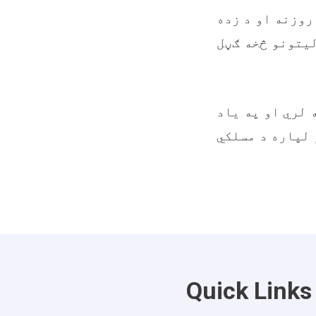
روزنه او د زده
لیتونو څخه ګڼل
 لري او په یاد
 لپاره د مسلکي
Quick Links