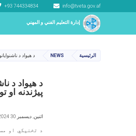
+93 744334834
info@tveta.gov.af
Main navigation
إدارة التعليم الفني و المهني
إدارة التعليم الفني و المهني
الرئيسية
NEWS
د هیواد د ناشنوایانو لپاره د 100 ځانګړو تخصصي ا
پیژندنه او تو
اثنين, ديسمبر 30 2024 10:40 صباحا
د تخنيکي او مس