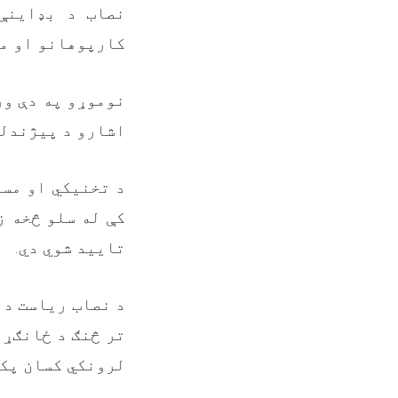
نصاب د بډاينې
کارپوهانو او م
نوموړو په دې ور
اشارو د پیژندلو
د تخنيکي او مسل
کې له سلو څخه ز
تاييد شوي دي
.
د نصاب ریاست د 
تر څنګ د ځانګړو
لرونکي کسان پکې