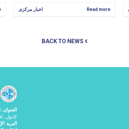
Read more
about
اخبار مرکزی
e
مشاركة
المولوي
غلام
حيدر
شهامت
BACK TO NEWS
في
الدورة
السادسة
عشرة
من
الاجتماع
الدولي
في
قازان
العنوان
ك
:
کابول، اف
البرید ال