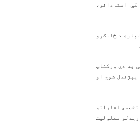
کې استادانو،
لپاره د ځانګړو
ې په دې ورکشاپ
 پېژندل شوي او
 تخصصي اشاراتو
ورېدلو معلولیت