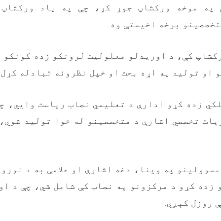
 په موخه ورکشاپ جوړ کړ، چې په یاد ورکشاپ 
تخصصینو برخه اخيستې وه
.
کشاپ کې، د اوریدلو معلولیت لرونکو زده کونکو 
 او تولید په اړه بحث او خپل نظرونه تبادله کړل
.
کي زده کړو ادارې د تعليمي نصاب ریاست وايي، چ
يات تخصصي اشارې د متخصصينو له خوا توليد شوي،
مسوولینو په وینا، دغه اشارې او علامې به د نورو
 زده کړو د مرکزونو په نصاب کې شامل شي، چې د ا
 روزل کېږي
.