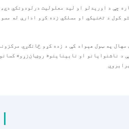
ره چې د اوریدلو او لید معلولیت درلودونکي دي، 
و کول د تخنیکي او مسلکي زده کړو ادارې له مسو
مهال په ټول هېواد کې د زده کړو ځانګړي مرکزونه
 د ناشنوایانو او نابیناینو« روښان‌زړو» کسانو
برابروي
.