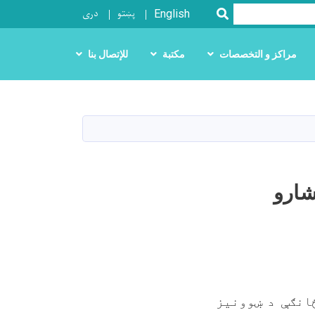
پښتو
دری
SEARCH
English
مراكز و التخصصات
مكتبة
للإتصال بنا
خصصي اشارو
انګې د ښوونيز