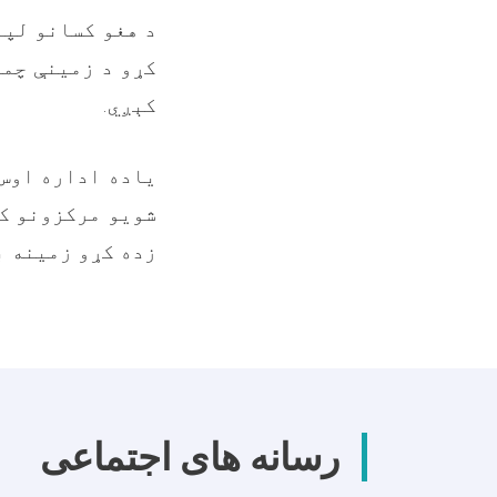
د هغو کسانو لپا
کړو د زمینې چمت
کېږي
.
یاده اداره اوس 
شویو مرکزونو کې
زده کړو زمینه 
رسانه های اجتماعی