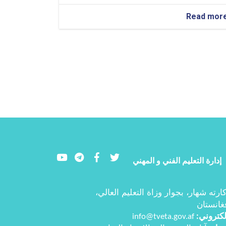
about
Read mor
تم
تقديم
برنامج
معلوماتي
حول
نتائج
الندوة
الثنائية
جنوب-
جنوب-
شمال
Youtube
LinkedIn
Facebook
Twitter
إدارة التعليم الفني و المهني
ارته شهار، بجوار وزاة التعليم العالي،
غانستان
إلكتروني
info@tveta.gov.af
: