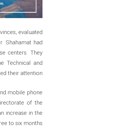
vinces, evaluated
 Mr. Shahamat had
ese centers. They
he Technical and
d their attention.
 and mobile phone
irectorate of the
n increase in the
ree to six months.