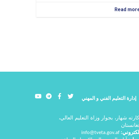
about
Read mor
تم
تقديم
برنامج
معلوماتي
حول
نتائج
الندوة
الثنائية
جنوب-
جنوب-
شمال
Youtube
LinkedIn
Facebook
Twitter
إدارة التعليم الفني و المهني
ارته شهار، بجوار وزاة التعليم العالي،
غانستان
إلكتروني
info@tveta.gov.af
: