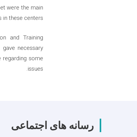
rnet were the main
in these centers.
ion and Training
e gave necessary
ce regarding some
issues.
رسانه های اجتماعی