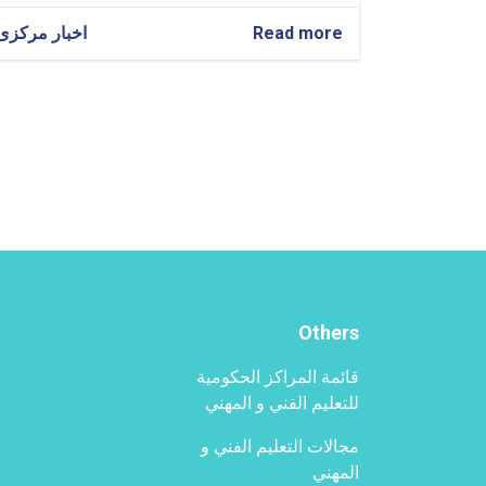
Read more
about
اخبار مرکزی
المشاركة
و
الخطاب
ال‍تی
ألقاها
القائم
بأعمال
إدارة
التعليم
الفني
و
المهني
في
Others
الجلسة
الدولية
قائمة المراكز الحكومية
"روسيا
-
للتعليم الفني و المهني
العالم
الإسلامي"
مجالات التعليم الفني و
في
المهني