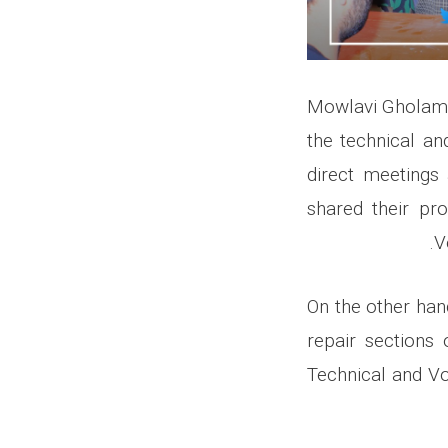
Mowlavi Gholam H
the technical an
direct meetings 
shared their pr
V
On the other han
repair sections 
Technical and Vo