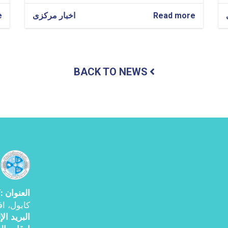
Read more
about
اخبار مرکزی
e
مشاركة
المولوي
غلام
حيدر
شهامت
BACK TO NEWS
في
الدورة
السادسة
عشرة
من
الاجتماع
الدولي
في
قازان
العنوان
ك
:
کابول، اف
البرید ال