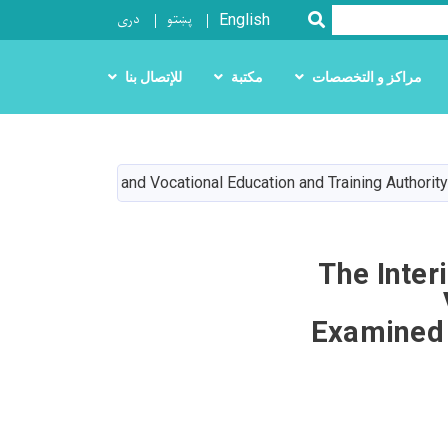
پښتو
دری
SEARCH
English
مراكز و التخصصات
مكتبة
للإتصال بنا
 of The Technical and Vocational Education and Training Authorit
The Inter
Examined 