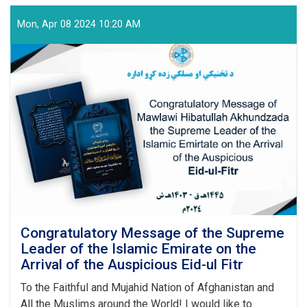
Vocational
Education
Mon, Apr 08 2024 10:20 AM
and
Training
Authority
Held
a
Graduation
Ceremony
Congratulatory Message of the Supreme
Leader of the Islamic Emirate on the
Arrival of the Auspicious Eid-ul Fitr
To the Faithful and Mujahid Nation of Afghanistan and
All the Muslims around the World! I would like to