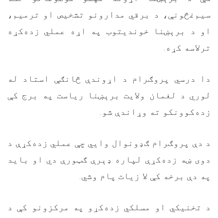
سیم‌غڅونې، د برقي مدارونو تشخیص او ترمیم،
او د برېښنا خوندیتوب په اړه عملي زده‌کړه
ترلاسه کړه.
دا درسي پروګرام د اړوندې څانګې استاد له
لوري د لغمان ولایت برېښنا ریاست په برج کې
زده‌کوونکو ته وړاندې شو.
د دې پروګرام ګډونوال وایي چې عملي زده‌کړې د
دوی ښه زده‌کړې لپاره ډېرې ګټورې دي او باید
په دې برخه کې لا زیات پام وشي.
د تخنیکي او مسلکي زده‌کړو په مرکزونو کې د