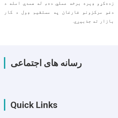
زده‌کړو ډېره برخه عملي ده، له همدې امله د
دغو مرکزونو فارغان په مستقیم ډول د کار
بازار ته جذبېږي.
رسانه های اجتماعی
Quick Links