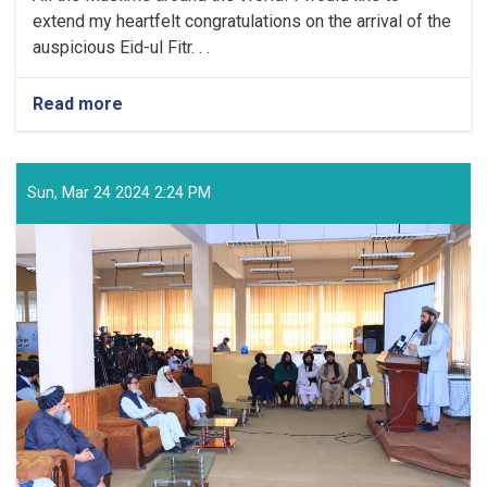
extend my heartfelt congratulations on the arrival of the
auspicious Eid-ul Fitr. . .
Read more
about
Congratulatory
Message
of
the
Sun, Mar 24 2024 2:24 PM
Supreme
Leader
of
the
Islamic
Emirate
on
the
Arrival
of
the
Auspicious
Eid-