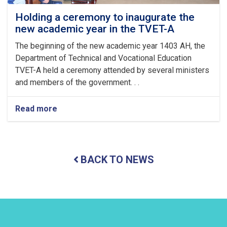
ul
Fitr
Holding a ceremony to inaugurate the
new academic year in the TVET-A
The beginning of the new academic year 1403 AH, the
Department of Technical and Vocational Education
TVET-A held a ceremony attended by several ministers
and members of the government. . .
Read more
about
Holding
a
ceremony
to
BACK TO NEWS
inaugurate
the
new
academic
year
in
the