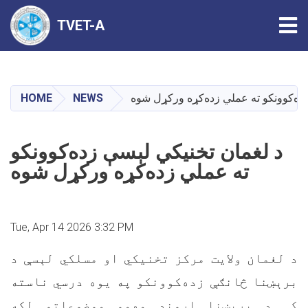
Tog
TVET-A
Skip
to
main
HOME
NEWS
ده‌کوونکو ته عملي زده‌کړه ورکړل شوه
content
د لغمان تخنیکي لېسې زده‌کوونکو
ته عملي زده‌کړه ورکړل شوه
Tue, Apr 14 2026 3:32 PM
د لغمان ولایت مرکز تخنیکي او مسلکي لېسې د
برېښنا څانګې زده‌کوونکو په یوه درسي ناسته
کې د برېښنا اړوند مهمو موضوعاتو لکه