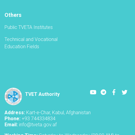
TVET-
A
Others
Public TVETA Institutes
Technical and Vocational
Education Fields
Youtube
LinkedIn
Faceboo
Twi
TVET Authority
Address:
Kart-e-Char, Kabul, Afghanistan
Phone:
+93 744334834
Email:
info@tveta.gov.af