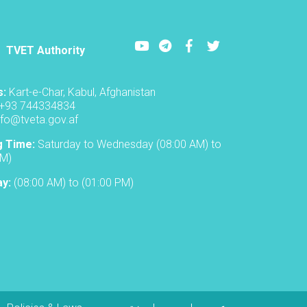
the
TVET-
A
Youtube
LinkedIn
Facebook
Twitter
TVET Authority
s:
Kart-e-Char, Kabul, Afghanistan
+93 744334834
nfo@tveta.gov.af
g Time:
Saturday to Wednesday (08:00 AM) to
PM)
ay:
(08:00 AM) to (01:00 PM)