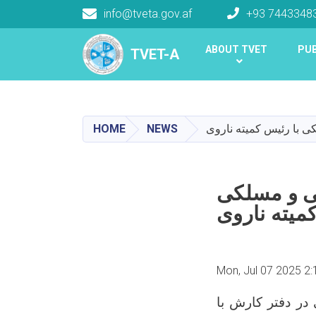
info@tveta.gov.af
+93 7443348
Main navigation
ABOUT TVET
PUB
TVET-A
TVET-A
HOME
NEWS
ی با رئیس کمیته ناروی
کی و مسلکی
میته ناروی
Mon, Jul 07 2025 2
در دفتر کارش با