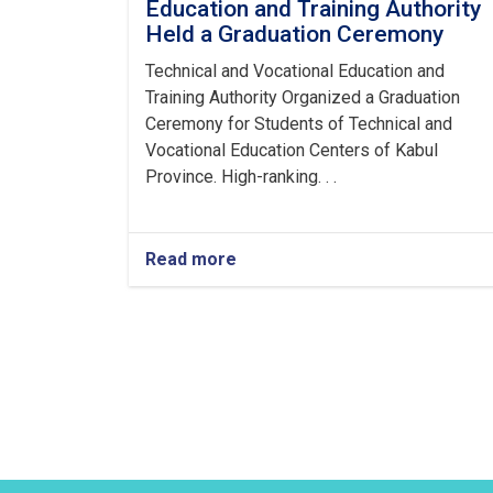
Education and Training Authority
Held a Graduation Ceremony
Technical and Vocational Education and
Training Authority Organized a Graduation
Ceremony for Students of Technical and
Vocational Education Centers of Kabul
Province. High-ranking. . .
Read more
about
Technical
and
Vocational
Education
and
Training
Authority
Held
a
Graduation