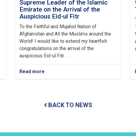
Supreme Leader of the Islamic
Emirate on the Arrival of the
Auspicious Eid-ul Fitr
To the Faithful and Mujahid Nation of
Afghanistan and All the Muslims around the
World! I would like to extend my heartfelt
congratulations on the arrival of the
auspicious Eid-ul Fitr. . .
Read more
about
Congratulatory
Message
of
the
Supreme
BACK TO NEWS
Leader
of
the
Islamic
Emirate