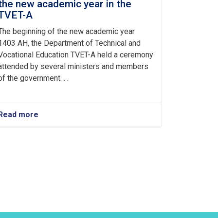
the new academic year in the
TVET-A
The beginning of the new academic year
1403 AH, the Department of Technical and
Vocational Education TVET-A held a ceremony
attended by several ministers and members
of the government. . .
Read more
about
Holding
a
ceremony
to
inaugurate
the
new
academic
year
in