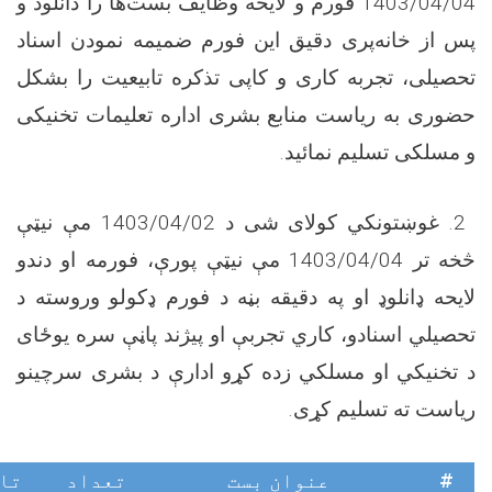
1403/04/04
فورم و لایحه وظایف بست‌ها را دانلود و
پس از خانه‌پری دقیق این فورم ضمیمه نمودن اسناد
تحصیلی، تجربه کاری و کاپی تذکره تابیعیت را بشکل
حضوری به ریاست منابع بشری اداره تعلیمات تخنیکی
و مسلکی تسلیم نمائید.
2. غوښتونکي کولای شی د
1403/04/02
مې نیټې
څخه تر
1403/04/04
مې نیټې پورې، فورمه او دندو
لایحه ډانلوډ او په دقیقه بڼه د فورم ډکولو وروسته د
تحصیلي اسنادو، کاري تجربې او پیژند پاڼې سره یوځای
د تخنیکي او مسلکي‌ زده کړو ادارې د بشری سرچینو
ریاست ته تسلیم کړی
.
#
عنوان بست
تعداد
تا