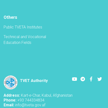
Others
Public TVETA Institutes
Technical and Vocational
Education Fields
Youtube
LinkedIn
Faceboo
Twi
TVET Authority
Address:
Kart-e-Char, Kabul, Afghanistan
Phone:
+93 744334834
Email:
info@tveta.gov.af