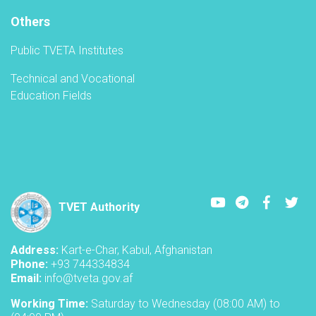
A
Others
Public TVETA Institutes
Technical and Vocational
Education Fields
Youtube
LinkedIn
Faceboo
Twi
TVET Authority
Address:
Kart-e-Char, Kabul, Afghanistan
Phone:
+93 744334834
Email:
info@tveta.gov.af
Working Time:
Saturday to Wednesday (08:00 AM) to