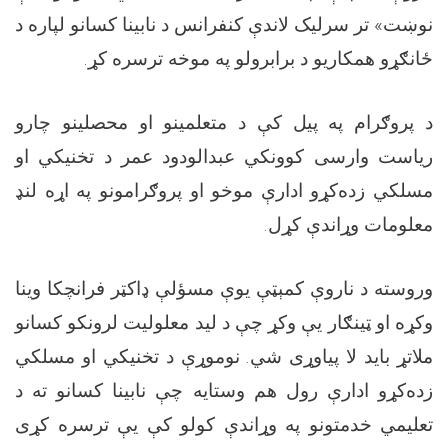
نوښت» تر سرلیک لاندې کنفرانس د نابینا کسانو لپاره د
ځانګړو همکاریو د برابرولو په موخه ترسره کړ.
د پروګرام په پیل کې د متعلمینو او محصلینو چارو
ریاست وارسی کوونکي عبدالودود عمر د تخنیکي او
مسلکي زده‌کړو ادارې موخو او پروګرامونو په اړه لنډ
معلومات وړاندې کړل.
وروسته د ناروې کمېټې یوې مسؤلې ډاکټر فرانچکا وینا
وکړه او ټینګار یې وکړ چې د لید معلولیت لرونکو کسانو
ملاتړ باید لا پیاوړی شي. نوموړې د تخنیکي او مسلکي
زده‌کړو ادارې رول هم وستایه چې نابینا کسانو ته د
تعلیمي خدمتونو په وړاندې کولو کې یې ترسره کړی