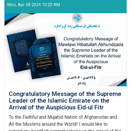
Education
Mon, Apr 08 2024 10:20 AM
and
Training
Authority
Held
a
Graduation
Ceremony
Congratulatory Message of the Supreme
Leader of the Islamic Emirate on the
Arrival of the Auspicious Eid-ul Fitr
To the Faithful and Mujahid Nation of Afghanistan and
All the Muslims around the World! I would like to