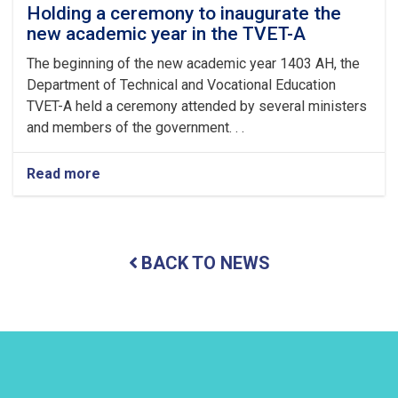
Fitr
Holding a ceremony to inaugurate the
new academic year in the TVET-A
The beginning of the new academic year 1403 AH, the
Department of Technical and Vocational Education
TVET-A held a ceremony attended by several ministers
and members of the government. . .
Read more
about
Holding
a
ceremony
to
BACK TO NEWS
inaugurate
the
new
academic
year
in
the
TVET-