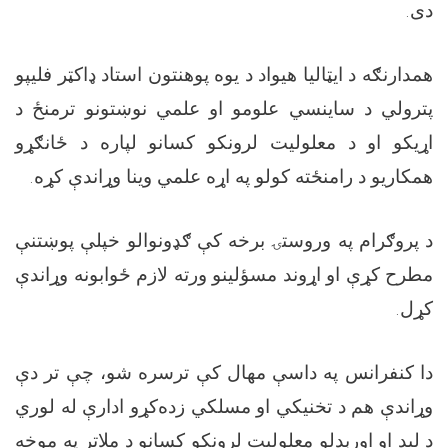
دی.
همدارنګه د ایټالیا هیواد د یوه پوهنتون استاد ډاکټر فلیپو
پترولي د ساینسي علومو او علمي نوښتونو ترمنځ د
اړیکو او د معلولیت لرونکو کسانو لپاره د ځانګړو
همکاریو د رامنځته کولو په اړه علمي وینا وړاندې کړه.
د پروګرام په وروستۍ برخه کې ګډونوالو خپلې پوښتنې
مطرح کړې او اړوند مسؤلینو ورته لازم ځوابونه وړاندې
کړل.
دا کنفرانس په داسې مهال کې ترسره شو، چې تر دې
وړاندې هم د تخنیکي او مسلکي زده‌کړو ادارې له لوري
د لید او اورېدلو معلولیت لرونکو کسانو د ملاتړ په موخه