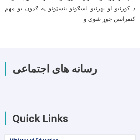
د کورنیو او بهرنیو لسګونو بنسټونو په ګډون یو مهم
کنفرانس جوړ شوی و.
رسانه های اجتماعی
Quick Links