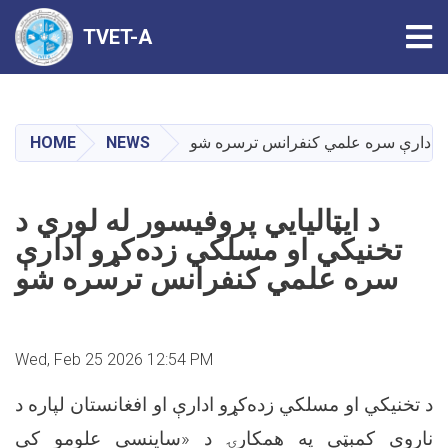
Tog
TVET-A
Skip
to
main
HOME
NEWS
کړو ادارې سره علمي کنفرانس ترسره شو
content
د ایټالیايي پروفیسور له لوري د
تخنیکي او مسلکي زده‌کړو ادارې
سره علمي کنفرانس ترسره شو
Wed, Feb 25 2026 12:54 PM
د تخنیکي او مسلکي زده‌کړو ادارې او افغانستان لپاره د
ناروې کمېټې په همکارۍ د «ساینسي علومو کې