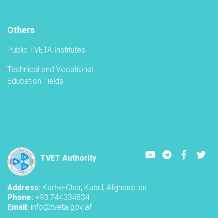
TVET-
A
Others
Public TVETA Institutes
Technical and Vocational
Education Fields
Youtube
LinkedIn
Faceboo
Twi
TVET Authority
Address:
Kart-e-Char, Kabul, Afghanistan
Phone:
+93 744334834
Email:
info@tveta.gov.af