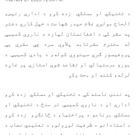
د تخنیکي او مسلکي زده کړو د ادارې رئیس،
الحاج مولوي غلام حیدر شهامت د خپل کاري دفتر
په مقر کې د افغانستان لپاره د ناروې کمیټې
له محترم مشرتابه پلاوي سره چې مشري یې
پروفیسور ګري سینووي کوله، د یادې کمیټې د
بورډ مرستیالي او تقاعد شوې استازې پر غاړه
لرله، کتنه او بحث وکړ.
په نننۍ ناسته کې د تخنیکي او مسلکي زده کړو
ادارې او د ناروې کمیټې تر منځ د تخنیکي او
مسلکي برنامو د پراختیا، د ځانګړو زده کړو
د استادانو د ظرفیت لوړولو، د تعلیمي نصاب د
تدوین، د کار بازار د څېړنې او تحلیل، او