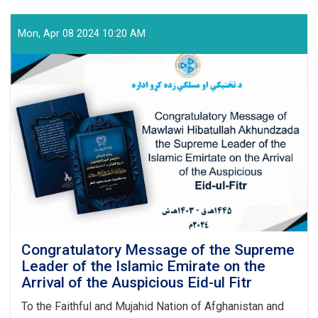
and
Vocational
Education
Mon, Apr 08 2024 10:20 AM
and
Training
Authority
Held
a
Graduation
Ceremony
Congratulatory Message of the Supreme
Leader of the Islamic Emirate on the
Arrival of the Auspicious Eid-ul Fitr
To the Faithful and Mujahid Nation of Afghanistan and