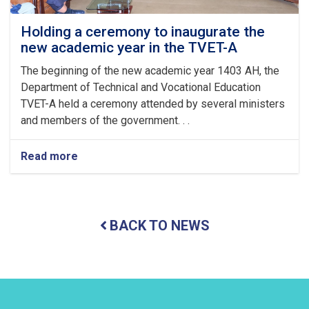
ul
Fitr
Holding a ceremony to inaugurate the
new academic year in the TVET-A
The beginning of the new academic year 1403 AH, the
Department of Technical and Vocational Education
TVET-A held a ceremony attended by several ministers
and members of the government. . .
Read more
about
Holding
a
ceremony
to
BACK TO NEWS
inaugurate
the
new
academic
year
in
the