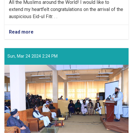
All the Muslims around the World! I would like to
extend my heartfelt congratulations on the arrival of the
auspicious Eid-ul Fitr. . .
Read more
about
Congratulatory
Message
of
the
Sun, Mar 24 2024 2:24 PM
Supreme
Leader
of
the
Islamic
Emirate
on
the
Arrival
of
the
Auspicious
Eid-