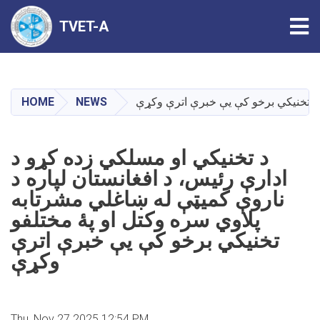
Tog
TVET-A
Skip
to
main
HOME
NEWS
لفو تخنیکي برخو کې یې خبرې اترې وکړې
content
د تخنیکي او مسلکي زده کړو د
ادارې رئیس، د افغانستان لپاره د
ناروې کمیټې له ښاغلي مشرتابه
پلاوي سره وکتل او پهٔ مختلفو
تخنیکي برخو کې یې خبرې اترې
وکړې
Thu, Nov 27 2025 12:54 PM