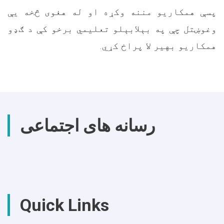
‌پسې همکاریو مننه وکړه او له هغوی څخه یې
وغوښتل چې په بېلابېلو تعلیمي برخو کې د ګډو
همکاریو بهیر لا پراخ کړي.
رسانه های اجتماعی
Quick Links