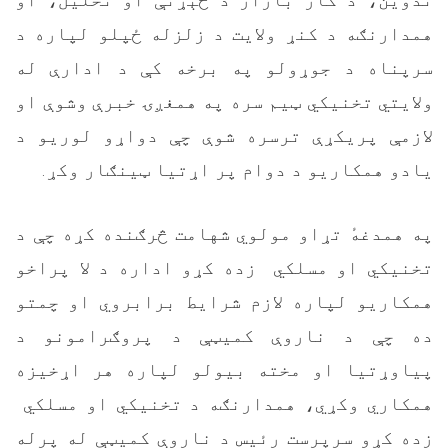
همدارنګه د کنړ ولایت د زلزله‌ ځپلو لپاره د
سرپناه د جوړولو په برخه کې د ادارې له
ولایتي تخنیکي ټیم سره په همغږۍ خبرې وشوې او
لازمې پریکړې ترسره شوې چې دواړو لوریو د
یادو همکاریو د دوام پر اړتیا ټینګار وکړ.
په همدغهٔ تړاو مولوي شهامت څرګنده کړه چې د
تخنیکي او مسلکي زده کړو اداره د لا پراخو
همکاریو لپاره لازم شرایط برابروي او چمتو
ده چې د ناروې کمیټې د پروګرامونو د
پیاوړتیا او مخته ‌بیولو لپاره هر اړخیزه
همکاري وکړي، همدارنګه د تخنیکي او مسلکي
زده کړو سرپرست رئیس د ناروې کمیټې له پرله