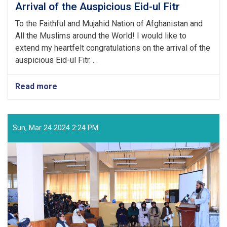
Arrival of the Auspicious Eid-ul Fitr
To the Faithful and Mujahid Nation of Afghanistan and
All the Muslims around the World! I would like to
extend my heartfelt congratulations on the arrival of the
auspicious Eid-ul Fitr. . .
Read more
about
Congratulatory
Message
of
the
Sun, Mar 24 2024 2:24 PM
Supreme
Leader
of
the
Islamic
Emirate
on
the
Arrival