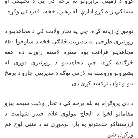
کړو د زمینې برابرولو په برخه کې یې د تخنيکي او
مسلکي زده کړو ادارې له رهبرۍ څخه، قدرداني وکړه.
نوموړي زياته کړه، چې په تخار ولايت کې د مجاهدينو د
روزنيزې طرحې له مديريت څانګې څخه د شاوخوا
۸۵۰
مجاهدينو فراغت يوه ستره لاسته راوړنه ده. هغه
څرګنده کړه، چې مجاهدينو د روزنيزې دورې له
بشپړولو وروسته په لازمې توګه د مديريتي چارو د پرمخ
بیولو توان ترلاسه کړى دى.
د دې پروګرام په بله برخه کې د تخار ولایت سیمه ییزو
مقاماتو لخوا د الحاج مولوي غلام حیدر شهامت د
ارزښتناکو خدمتونو په پار، نوموړي ته د مننې لوح هم
ورکړل شو.