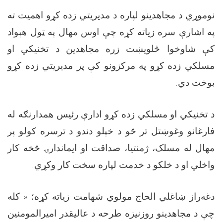
نوموړي د مجاهدينو لپاره د مديريتي زده کړو اهميت ته
په اشارې سره زياته کړه چې اوس مهال په ټول هېواد
کې شاوخوا څلويښت زره مجاهدين د تخنيکي او
مسلکي زده کړو په مرکزونو کې پر مديريتي زده کړو
بوخت دي.
د تخنيکي او مسلکي زده کړو ادارې رئیس همدارنګه له
فارغانو وغوښتل تر څو د خپلو دندو د ترسره کولو پر
مهال له مسلک، ژمنتیا، صداقت او ایماندارۍ څخه کار
واخلي او د خلکو د خدمت لپاره سخت کار وکړي.
دغه‌راز ښاغلي الحاج مولوي شهامت زياته کړه؛ « کله
چې د مجاهدينو روزنیزه طرحه د عالیقدر امیرالمومنین