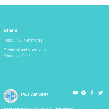
academic
year
in
the
TVET-
A
Others
Public TVETA Institutes
Technical and Vocational
Education Fields
Youtube
LinkedIn
Faceboo
Twi
TVET Authority