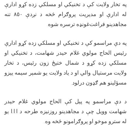
په تخار ولايت کې د تخنيکي او مسلکي زده کړو ادارې
له ادارې او مديريت پروګرام څخه د نږدې ٨٥٠ تنه
مجاهدينو فراغت‌غونډه ترسره شوه.
په دې مراسمو کې د تخنيکي او مسلکي زده کړو ادارې
رئیس الحاج مولوي غلام حيدر شهامت، د تخنيکي او
مسلکي زده کړو د شمال ختيځ زون رئيس، د تخار
ولايت مرستيال والي او د یاد ولايت يو شمېر سيمه ييزو
مسؤلینو هم ګډون درلود.
د دې مراسمو په پیل کې الحاج مولوي غلام حیدر
شهامت وویل چې د مجاهدینو روزنیزه طرحه د ا.ا.ا یو
له سترو موخو او پروګرامونو څخه وه.