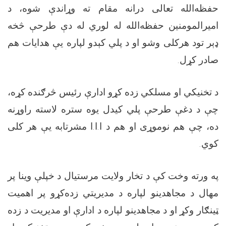
حفظه‌الله تعالی درانه مقام ته وړاندې شوه، د
امیرالمومنین حفظه‌الله له لوري له دې طرحې څخه
ډېر تود هرکلی وشو او د پلي کېدو لپاره یې هدایات هم
صادر کړل.
د تخنيکي او مسلکي زده کړو ادارې رئیس څرګنده کړه،
چې د دغې طرحې پلي کیدل يوه ستره لاسته راوړنه
ده، چې هم نوموړی او هم د ا.ا.ا مشرتابه یې هر کلی
کوي.
په ورته وخت کې د تخار ولايت مرستيال د خپلې وینا پر
مهال د مجاهدينو لپاره د مديريتي زده‌کړو پر اهميت
ټينګار وکړ او د مجاهدینو لپاره د ادارې او مدیریت د زده