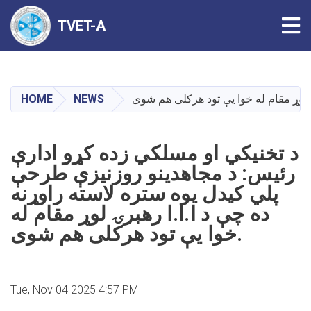
Tog
TVET-A
Skip
to
main
HOME
NEWS
content
د تخنيکي او مسلکي زده کړو ادارې
رئیس: د مجاهدينو روزنیزې طرحې
پلي کیدل يوه ستره لاسته راوړنه
ده چې د ا.ا.ا رهبرۍ لوړ مقام له
خوا يې تود هرکلی هم شوی.
Tue, Nov 04 2025 4:57 PM