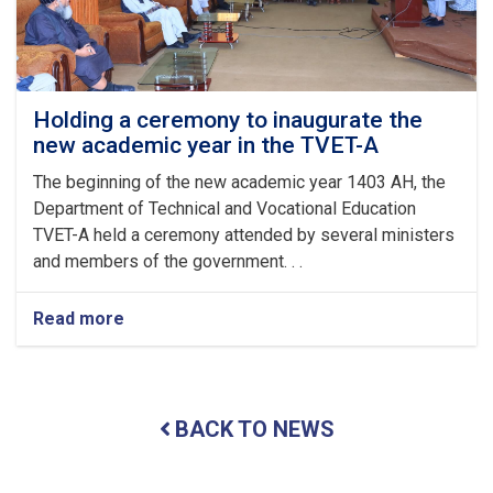
of
the
Auspicious
Eid-
ul
Fitr
Holding a ceremony to inaugurate the
new academic year in the TVET-A
The beginning of the new academic year 1403 AH, the
Department of Technical and Vocational Education
TVET-A held a ceremony attended by several ministers
and members of the government. . .
Read more
about
Holding
a
ceremony
to
BACK TO NEWS
inaugurate
the
new