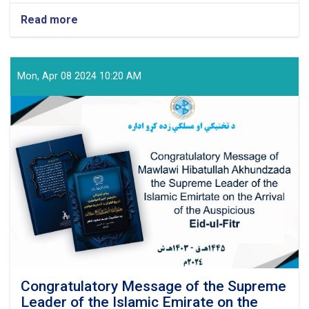
Read more
about
Technical
and
Vocational
Education
Mon, Apr 08 2024 10:20 AM
and
Training
Authority
Held
a
Graduation
Ceremony
Congratulatory Message of the Supreme
Leader of the Islamic Emirate on the