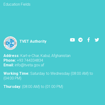
Education Fields
Youtube
LinkedIn
Faceboo
Twi
TVET Authority
Address:
Kart-e-Char, Kabul, Afghanistan
Phone:
+93 744334834
Email:
info@tveta.gov.af
Working Time:
Saturday to Wednesday (08:00 AM) to
(04:00 PM)
Thursday:
(08:00 AM) to (01:00 PM)