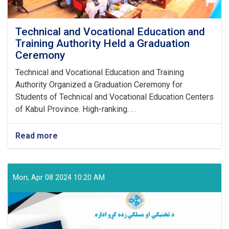
Technical and Vocational Education and
Training Authority Held a Graduation
Ceremony
Technical and Vocational Education and Training
Authority Organized a Graduation Ceremony for
Students of Technical and Vocational Education Centers
of Kabul Province. High-ranking. . .
Read more
about
Technical
and
Vocational
Education
Mon, Apr 08 2024 10:20 AM
and
Training
Authority
Held
a