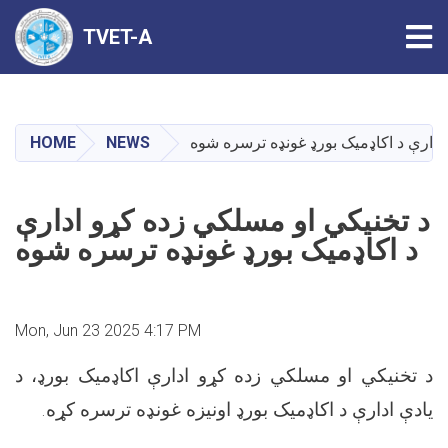
Tog
TVET-A
Skip
to
main
HOME
NEWS
ادارې د اکاډمیک بورډ غونډه ترسره شوه
content
د تخنیکي او مسلکي زده کړو ادارې
د اکاډمیک بورډ غونډه ترسره شوه
Mon, Jun 23 2025 4:17 PM
د تخنیکي او مسلکي زده کړو ادارې اکاډمیک بورډ، د
یادې ادارې د اکاډمیک بورډ اونیزه غونډه ترسره کړه.