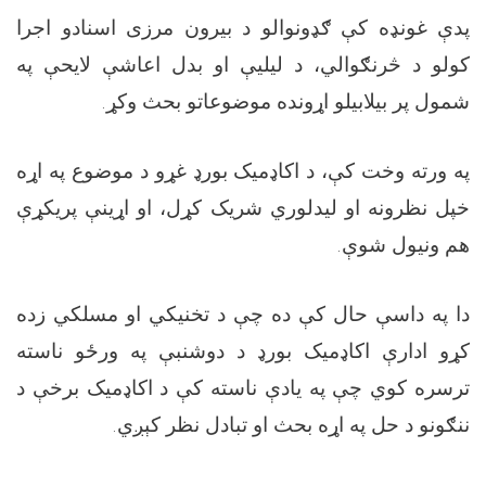
پدې غونډه کې ګډونوالو د بیرون مرزی اسنادو اجرا
کولو د څرنګوالي، د لیلیې او بدل اعاشې لایحې په
شمول پر بیلابیلو اړونده موضوعاتو بحث وکړ.
په ورته وخت کې، د اکاډمیک بورډ غړو د موضوع په اړه
خپل نظرونه او لیدلوري شریک کړل، او اړینې پریکړې
هم ونیول شوې.
دا په داسې حال کې ده چې د تخنیکي او مسلکي زده
کړو ادارې اکاډمیک بورډ د دوشنبې په ورځو ناسته
ترسره کوي چې په یادې ناسته کې د اکاډمیک برخې د
ننګونو د حل په اړه بحث او تبادل نظر کېږي.