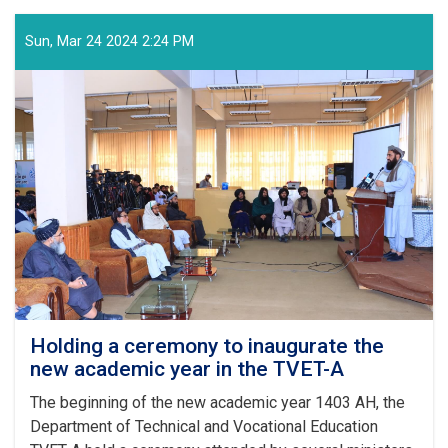
of
the
Sun, Mar 24 2024 2:24 PM
Supreme
Leader
of
the
Islamic
Emirate
on
the
Arrival
of
the
Auspicious
Eid-
ul
Fitr
Holding a ceremony to inaugurate the
new academic year in the TVET-A
The beginning of the new academic year 1403 AH, the
Department of Technical and Vocational Education