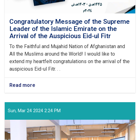
Congratulatory Message of the Supreme
Leader of the Islamic Emirate on the
Arrival of the Auspicious Eid-ul Fitr
To the Faithful and Mujahid Nation of Afghanistan and
All the Muslims around the World! I would like to
extend my heartfelt congratulations on the arrival of the
auspicious Eid-ul Fitr. . .
Read more
about
Congratulatory
Message
of
the
Sun, Mar 24 2024 2:24 PM
Supreme
Leader
of
the