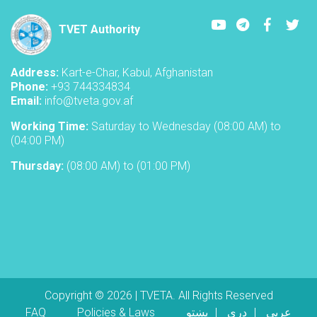
Youtube
LinkedIn
Faceboo
Twi
TVET Authority
Address:
Kart-e-Char, Kabul, Afghanistan
Phone:
+93 744334834
Email:
info@tveta.gov.af
Working Time:
Saturday to Wednesday (08:00 AM) to
(04:00 PM)
Thursday:
(08:00 AM) to (01:00 PM)
Copyright © 2026 | TVETA. All Rights Reserved
Footer menu
FAQ
Policies & Laws
پښتو
دری
عربی