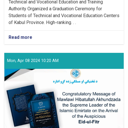
Technical and Vocational Education and Training
Authority Organized a Graduation Ceremony for
Students of Technical and Vocational Education Centers
of Kabul Province. High-ranking. . .
Read more
about
Technical
and
Vocational
Education
Mon, Apr 08 2024 10:20 AM
and
Training
Authority
Held
a
Graduation
Ceremony