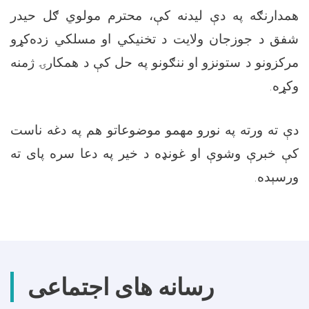
همدارنګه په دې لیدنه کې، محترم مولوي ګل حیدر
شفق د جوزجان ولایت د تخنیکي او مسلکي زده‌کړو
مرکزونو د ستونزو او ننګونو په حل کې د همکارۍ ژمنه
وکړه.
دې ته ورته په نورو مهمو موضوعاتو هم په دغه ناست
کې خبرې وشوې او غونډه د خیر په دعا سره پای ته
ورسېده.
رسانه های اجتماعی