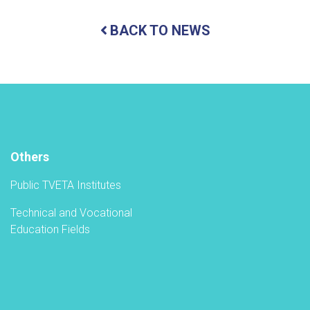
ceremony
to
BACK TO NEWS
inaugurate
the
new
academic
year
in
the
TVET-
A
Others
Public TVETA Institutes
Technical and Vocational
Education Fields