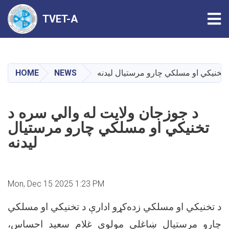
Tog
TVET-A
Skip
to
main
HOME
NEWS
 تخنیکي او مسلکي چارو مرستیال لیدنه
content
د جوزجان ولایت له والي سره د
تخنیکي او مسلکي چارو مرستیال
لیدنه
Mon, Dec 15 2025 1:23 PM
د تخنیکي او مسلکي زده‌کړو ادارې د تخنیکي او مسلکي
چارو مرستیال ښاغلي مولوي غلام سعید احساس،