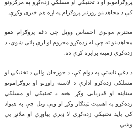
پروګرامونو او د تخنیکي او مسلکي زده‌کړو په مرکزونو
کې د مجاهدینو روزنیز پروګرام په اړه هم خبرې وکړې.
محترم مولوي احساس وویل چې دغه پروګرام هغو
مجاهدینو ته چې له زده‌کړو محروم او لرې پاتي شوي، د
زده‌کړې زمینه برابره کړې ده.
د دغې ناستې په دوام کې، د جوزجان والي د تخنیکي او
مسلکي زده‌کړو ادارې د لاسته راوړنو او پروګرامونو
ستاینه او قدردانی وکړ. هغه د تخنیکي او مسلکي
زده‌کړو په اهمیت ټینګار وکړ او ویې ویل چې په هیواد
کې باید تخنیکي زده‌کړې لا ډېرې پیاوړې او ملاتړ یې
وشي.