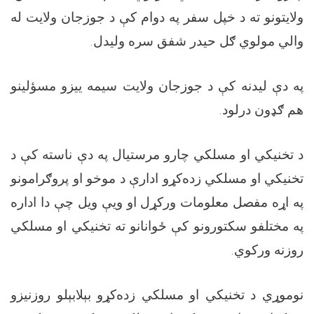
ولایتونو ته د خپل سفر په دوام کې د جوزجان ولایت له
والي مولوي ګل حیدر شفق سره ولیدل.
په دې لیدنه کې د جوزجان ولایت سیمه ییزو مسؤلينو
هم ګډون درلود.
د تخنیکي او مسلکي چارو مرستیال په دې ناسته کې د
تخنیکي او مسلکي زده‌کړو ادارې د موخو او پروګرامونو
په اړه مفصل معلومات ورکړل او ویې ویل چې دا اداره
په مختلفو سکتورونو کې ځوانانو ته تخنیکي او مسلکي
روزنه ورکوي.
نوموړي د تخنیکي او مسلکي زده‌کړو بېلابېلو روزنیزو