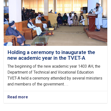
Islamic
Emirate
on
the
Arrival
of
the
Auspicious
Eid-
ul
Fitr
Holding a ceremony to inaugurate the
new academic year in the TVET-A
The beginning of the new academic year 1403 AH, the
Department of Technical and Vocational Education
TVET-A held a ceremony attended by several ministers
and members of the government. . .
Read more
about
Holding
a