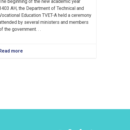
The beginning of the new academic year
1403 AH, the Department of Technical and
Vocational Education TVET-A held a ceremony
attended by several ministers and members
of the government. . .
Read more
about
Holding
a
ceremony
to
inaugurate
the
new
academic
year
in
the
TVET-
A