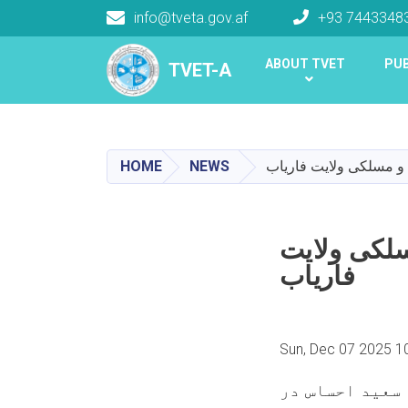
info@tveta.gov.af
+93 7443348
Main navigation
ABOUT TVET
PUB
TVET-A
TVET-A
HOME
NEWS
 و مسلکی ولایت فاریاب
سلکی ولایت
فاریاب
Sun, Dec 07 2025 1
 سعید احساس در