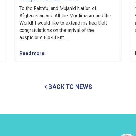
To the Faithful and Mujahid Nation of
Afghanistan and All the Muslims around the
World! I would like to extend my heartfelt
congratulations on the arrival of the
auspicious Eid-ul Fitr. . .
Read more
about
Congratulatory
Message
of
the
Supreme
BACK TO NEWS
Leader
of
the
Islamic
Emirate
on
the
Arrival