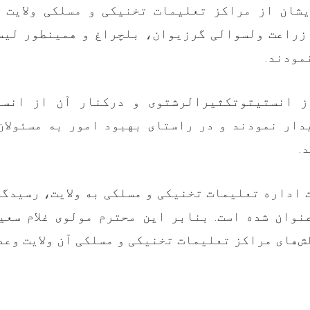
شان از مراکز تعلیمات تخنیکی و مسلکی ولایت 
 زراعت ولسوالی گرزیوان، بلچراغ و همینطور لیس
نمودند
ز انستیتوتکثیرالرشتوی و درکنار آن از انست
ار نمودند و در راستای بهبود امور به مسئولان 
د
 اداره تعلیمات تخنیکی و مسلکی به ولایت، رسیدگی 
عنوان شده است. بنابر این محترم مولوی غلام سعی
لش‌های مراکز تعلیمات تخنیکی و مسلکی آن ولایت وع