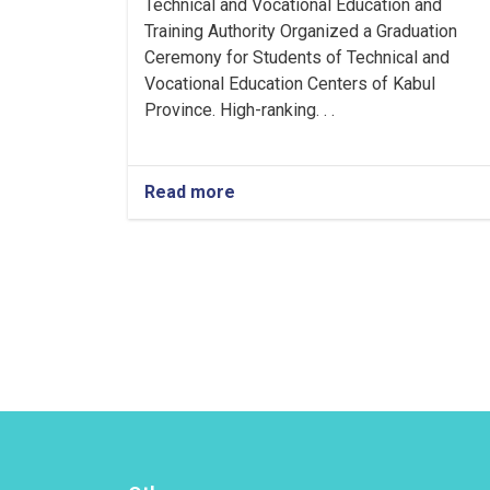
Technical and Vocational Education and
Training Authority Organized a Graduation
Ceremony for Students of Technical and
Vocational Education Centers of Kabul
Province. High-ranking. . .
Read more
about
Technical
and
Vocational
Education
and
Training
Authority
Held
a
Graduation
Ceremony