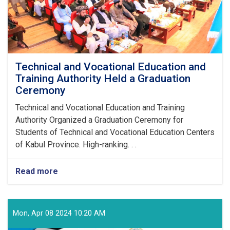
Technical and Vocational Education and
Training Authority Held a Graduation
Ceremony
Technical and Vocational Education and Training
Authority Organized a Graduation Ceremony for
Students of Technical and Vocational Education Centers
of Kabul Province. High-ranking. . .
Read more
about
Technical
and
Vocational
Education
Mon, Apr 08 2024 10:20 AM
and