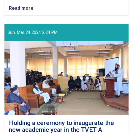
Read more
about
Congratulatory
Message
of
the
Sun, Mar 24 2024 2:24 PM
Supreme
Leader
of
the
Islamic
Emirate
on
the
Arrival
of
the
Auspicious
Eid-
ul
Fitr
Holding a ceremony to inaugurate the
new academic year in the TVET-A