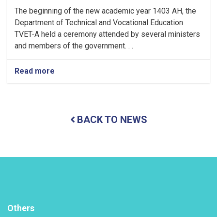
The beginning of the new academic year 1403 AH, the
Department of Technical and Vocational Education
TVET-A held a ceremony attended by several ministers
and members of the government. . .
Read more
about
Holding
a
ceremony
to
BACK TO NEWS
inaugurate
the
new
academic
year
in
the
TVET-
A
Others