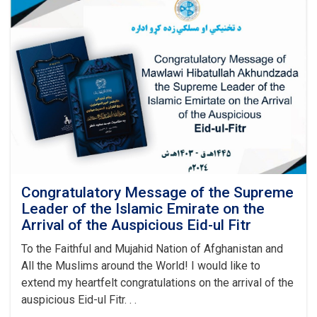
Training
Authority
Held
a
Graduation
Ceremony
Congratulatory Message of the Supreme
Leader of the Islamic Emirate on the
Arrival of the Auspicious Eid-ul Fitr
To the Faithful and Mujahid Nation of Afghanistan and
All the Muslims around the World! I would like to
extend my heartfelt congratulations on the arrival of the
auspicious Eid-ul Fitr. . .