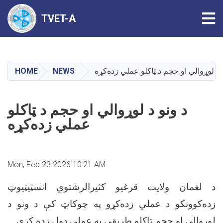
Tog
TVET-A
Skip
to
main
HOME
NEWS
 د لوړوالي او حجم د ټاکلو عملي زده‌کړه
content
د ونو د لوړوالي او حجم د ټاکلو
عملي زده‌کړه
Mon, Feb 23 2026 10:21 AM
د لغمان ولایت قرغیو کثیرالرشتوي انسټیټیوټ
زده‌کوونکو د عملي زده‌کړو په چوکاټ کې د ونو د
لوړوالي او حجم ټاکلو طریقې په عملي ډول زده کړې.