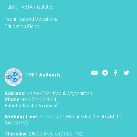
Public TVETA Institutes
Technical and Vocational
Education Fields
Youtube
LinkedIn
Faceboo
Twi
TVET Authority
Address:
Kart-e-Char, Kabul, Afghanistan
Phone:
+93 744334834
Email:
info@tveta.gov.af
Working Time:
Saturday to Wednesday (08:00 AM) to
(04:00 PM)
Thursday:
(08:00 AM) to (01:00 PM)