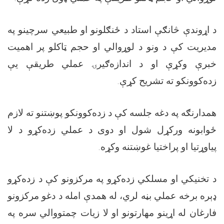
د اړوندې څانګې استاد د ځنګلونو او طبیعي سرچینو په
مدیریت کې د ونو د لوړوالي او حجم ټاکلو پر اهمیت
خبرې وکړې او د اندازه‌ګیرۍ عملي طریقې یې
زده‌کوونکو ته تشریح کړې.
همدارنګه په دغه جلسه کې د زده‌کوونکو پوښتنو ته لازم
ځوابونه ورکړل شول او دوی د عملي زده‌کړو د لا
پیاوړتیا او پراختیا غوښتنه وکړه.
د تخنیکي او مسلکي زده‌کړو په مرکزونو کې د زده‌کړو
ډېره برخه عملي بڼه لري، له همدې امله د دغو مرکزونو
فارغان له اړینو مهارتونو او لا زیات چمتووالي سره په