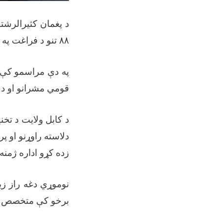
د پغمان کثیرالرشت
تنو د فراغت پ.
۸۸
په دې مراسمو کې ،
قومي مشرانو او د.
د کابل ولايت د تخ
دلاسته راوړنو او 
زده کړو اداره ژ .
نوموړي دغه راز زیا
برخو کې متخصص ا.