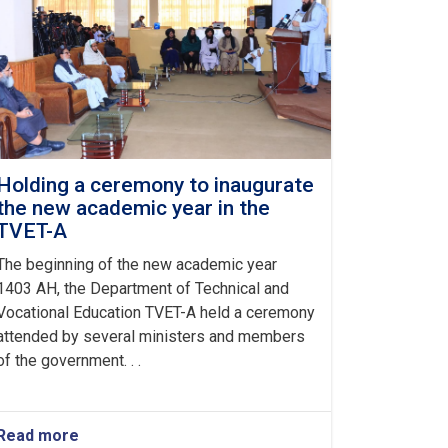
Holding a ceremony to inaugurate
the new academic year in the
TVET-A
The beginning of the new academic year
1403 AH, the Department of Technical and
Vocational Education TVET-A held a ceremony
attended by several ministers and members
of the government. . .
Read more
about