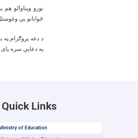
نورو ويناوالو هم 
ځوانانو يې وغوښتل.
د دغه پروګرام په 
په دعایې سره پای.
Quick Links
Ministry of Education