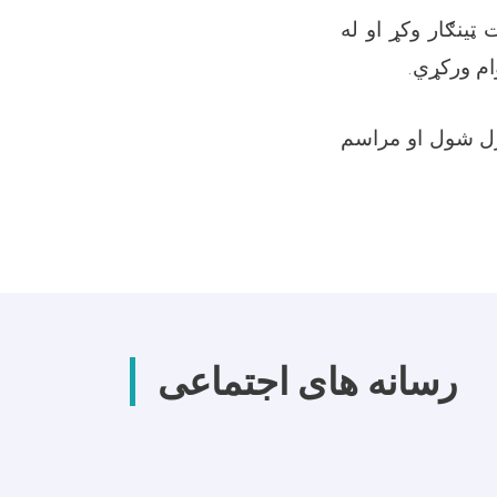
ټينګار وکړ او له
وام ورکړي
کړل شول او مراسم
رسانه های اجتماعی