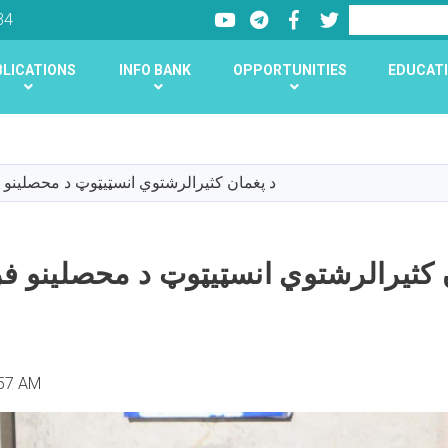
Youtube
LinkedIn
Facebook
Twitter
Search
34
LICATIONS
INFO BANK
OPPORTUNITIES
EDUCATI
Skip
to
main
د پغمان کثیرالرشتوي انسټيټوټ د محصلینو
content
 کثیرالرشتوي انسټيټوټ د محصلینو ف
:57 AM