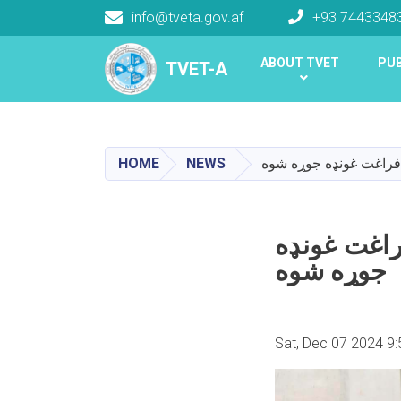
info@tveta.gov.af
+93 7443348
Main navigation
ABOUT TVET
PUB
TVET-A
TVET-A
HOME
NEWS
 فراغت غونډه جوړه شوه
راغت غونډه
جوړه شوه
Sat, Dec 07 2024 9