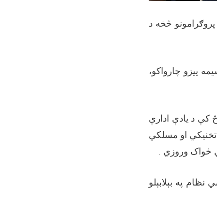
پروګرامونو څخه د
يمه ييزو چارواکو
 کې د یادې ادارې
 تخنيکي او مسلکي
اري ځواک وروزي
 نظام په بېلابېلو