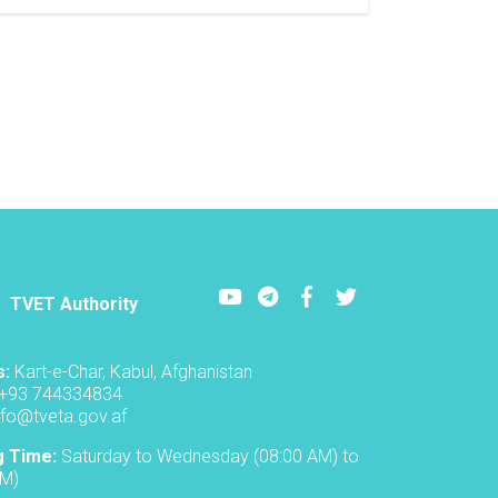
Holding
a
ceremony
to
inaugurate
the
new
academic
year
in
the
TVET-
A
Youtube
LinkedIn
Facebook
Twitter
TVET Authority
s:
Kart-e-Char, Kabul, Afghanistan
+93 744334834
nfo@tveta.gov.af
g Time:
Saturday to Wednesday (08:00 AM) to
PM)