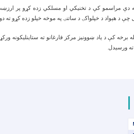
په دې مراسمو کې د تخنيکي او مسلکي زده کړو پر ارزښت 
 چې د هېواد د خپلواکۍ د ساتنۍ په موخه خپلو زده کړو ته د
بله برخه کې د یاد ښوونیز مرکز فارغانو ته ستاینلیکونه ور
 ته ورسیدل