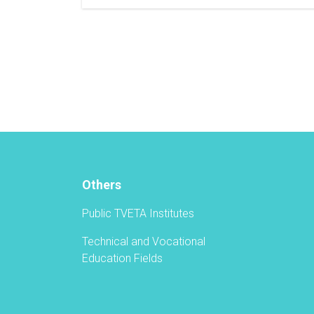
Technical
and
Vocational
Education
and
Training
Authority
Held
a
Graduation
Ceremony
Others
Public TVETA Institutes
Technical and Vocational
Education Fields