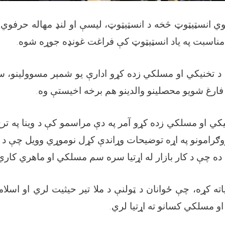
وي انسټيټوټ څخه د انسټيټوټ، لیسې او لنډ مهاله حرفوي 
ه مناسبت په یاد انسټيټوټ کې فراغت غونډه جوړه شوه
د تخنيکي او مسلکي زده کړو ادارې يو شمېر مسوولينو، س
 فارغ شويو محصلینو والدينو هم برخه اخيستې وه
نيکي او مسلکي زده کړو آمر په دې مراسمو کې د وينا په ترڅ
پروګرامونو په اړه توضیحات وړاندې کړل نوموړي وويل چې د
منه ده چې د کار بازار له اړتيا سره سم مسلکي او ماهري ک
ته کړه، چې ځوانان د ټولنې د ملا تیر حیثیت لري او اسلامي
و مسلکي کسانو ته اړتیا لري