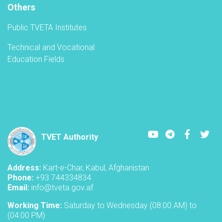
Others
Public TVETA Institutes
Technical and Vocational
Education Fields
Youtube
LinkedIn
Faceboo
Twi
TVET Authority
Address:
Kart-e-Char, Kabul, Afghanistan
Phone:
+93 744334834
Email:
info@tveta.gov.af
Working Time:
Saturday to Wednesday (08:00 AM) to
(04:00 PM)