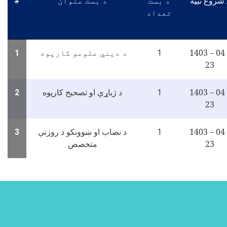
د بست
د بست عنوان
#
 شروع نیټه
تعداد
1403 – 04 
د دیني علومو کارپوه
1
1
23
1403 – 04 
2
1
د ژباړې او تصحیح کارپوه
23
1403 – 04 
3
1
د نصاب او ښوونکو د روزنې
23
متخصص