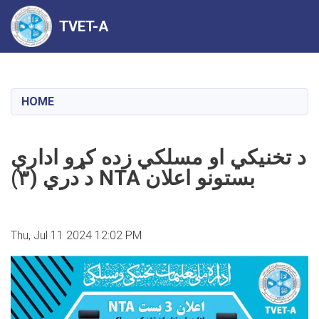
TVET-A
Skip
to
main
HOME
content
د تخنيکي او مسلکي زده کړو ادارې
د دري (۳) NTA بستونو اعلان
Thu, Jul 11 2024 12:02 PM