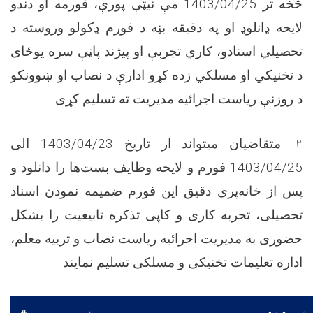
څخه تر
1403/04/25
مې نیټې پورې، فورمه او دندو
لایحه ډانلوډ او په دقیقه بڼه د فورم ډکولو وروسته د
تحصیلي اسنادو، کاري تجربې او پیژند پاڼې سره یوځای
د تخنیکي او مسلکي‌ زده کړو ادارې د نصاب او ښوونکو
د روزنې ریاست اجرائیه مدیریت ته تسلیم کړی
.
۲.
متقاضيان میتواند از تاریخ
1403/04/23
الی
1403/04/25
فورم و لایحه وظایف بست‌ها را دانلود و
پس از خانه‌پری دقیق این فورم ضمیمه نمودن اسناد
تحصیلی، تجربه کاری و کاپی تذکره تابیعیت را بشکل
حضوری به مدیریت اجرائیه ریاست نصاب و تربیه معلم،
اداره تعلیمات تخنیکی و مسلکی تسلیم نمایند.