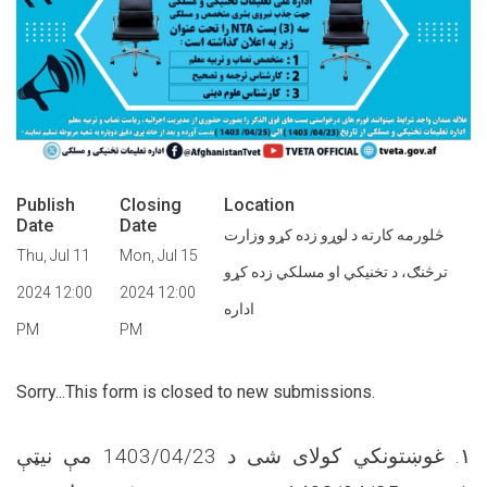
Publish
Closing
Location
Date
Date
څلورمه کارته د لوړو زده کړو وزارت
Thu, Jul 11
Mon, Jul 15
ترڅنګ، د تخنیکي او مسلکي زده کړو
2024 12:00
2024 12:00
اداره
PM
PM
Sorry...This form is closed to new submissions.
۱. غوښتونکي کولای شی د
1403/04/23
مې نیټې