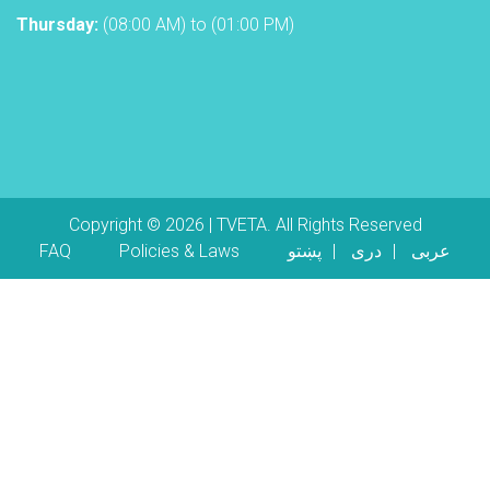
Thursday:
(08:00 AM) to (01:00 PM)
Copyright © 2026 | TVETA. All Rights Reserved
Footer menu
عربی
دری
پښتو
Policies & Laws
FAQ