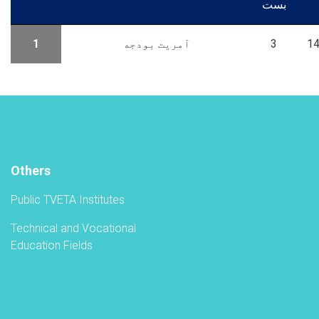
بست
1
3
14
آمریت بودجه
Others
Public TVETA Institutes
Technical and Vocational
Education Fields