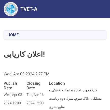
TVET-A
Skip
to
main
HOME
content
اعلان کاریابی!
Wed, Apr 03 2024 2:27 PM
Publish
Closing
Location
Date
Date
کارته چهار، اداره تعلیمات تخنیکی و
Wed, Apr 03
Tue, Apr 16
مسلکی، بلاک سوم، منزل دوم ریاست
2024 12:00
2024 12:00
منابع بشری