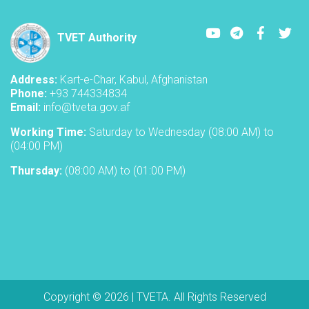
Youtube
LinkedIn
Faceboo
Twi
TVET Authority
Address:
Kart-e-Char, Kabul, Afghanistan
Phone:
+93 744334834
Email:
info@tveta.gov.af
Working Time:
Saturday to Wednesday (08:00 AM) to
(04:00 PM)
Thursday:
(08:00 AM) to (01:00 PM)
Copyright © 2026 | TVETA. All Rights Reserved