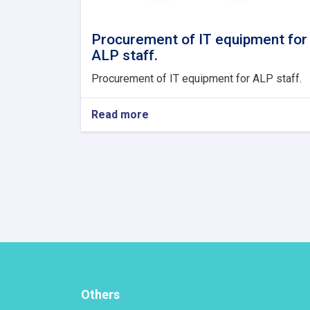
Procurement of IT equipment for
ALP staff.
Procurement of IT equipment for ALP staff.
Read more
about
Procurement
of
IT
equipment
for
ALP
staff.
Others