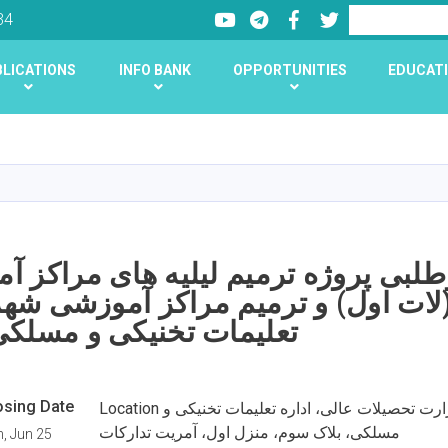
Youtube
LinkedIn
Facebook
Twitter
Search
34
LICATIONS
INFO BANK
OPPORTUNITIES
EDUCATI
Skip
to
main
content
وطلبی پروژه ترمیم لیلیه های مراکز 
لات اول) و ترمیم مراکز آموزشی شهر 
تعلیمات تخنیکی و مسلک)
osing Date
Location کارته چهار جوار وزارت تحصیلات عالی، اداره تعلیمات تخنیکی و
مسلکی، بلاک سوم، منزل اول، آمریت تدارکات
, Jun 25