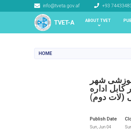
info@tveta.gov.af
+93 7443348
Main navigation
ABOUT TVET
PUB
TVET-A
TVET-A
HOME
آموزشی شهر
کابل اداره
ی (لات دوم
Publish Date
Cl
Sun, Jun 04
Sun