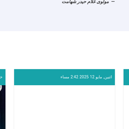
مولوی غلام حیدر شهامت
اثنين, مايو 12 2025 2:42 مساء
خميس