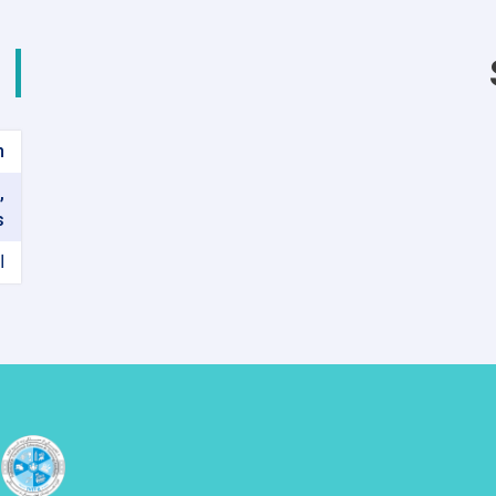
شهامت
في
الدورة
السادسة
عشرة
من
الاجتماع
n
الدولي
في
,
قازان
s
ا