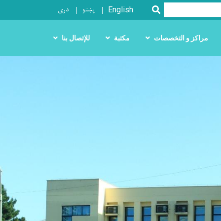
پښتو
دری
SEARCH
English
مراكز و التخصصات
مكتبة
للإتصال بنا