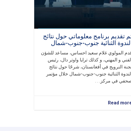
م تقديم برنامج معلوماتي حول نتائج
لندوة الثنائية جنوب-جنوب-شمال
دم المولوي غلام سعيد احساس، مساعد للشؤن
لفني و المهني، و كذلك ترايا واوتر دال، رئيس
جنة النرويج في أفغانستان، شرحًا حول نتائج
لندوة الثنائية جنوب-جنوب-شمال خلال مؤتمر
حفي في مركز. . .
about
Read mor
تم
تقديم
برنامج
معلوماتي