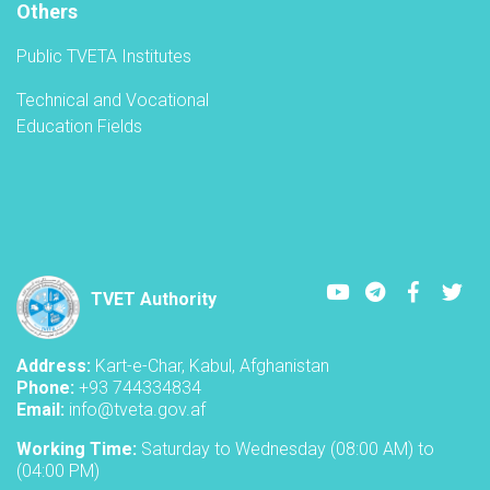
Others
Public TVETA Institutes
Technical and Vocational
Education Fields
Youtube
LinkedIn
Faceboo
Twi
TVET Authority
Address:
Kart-e-Char, Kabul, Afghanistan
Phone:
+93 744334834
Email:
info@tveta.gov.af
Working Time:
Saturday to Wednesday (08:00 AM) to
(04:00 PM)