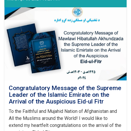
and
Training
Authority
Held
a
Graduation
Ceremony
Congratulatory Message of the Supreme
Leader of the Islamic Emirate on the
Arrival of the Auspicious Eid-ul Fitr
To the Faithful and Mujahid Nation of Afghanistan and
All the Muslims around the World! I would like to
extend my heartfelt congratulations on the arrival of the