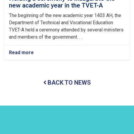
new academic year in the TVET-A
The beginning of the new academic year 1403 AH, the
Department of Technical and Vocational Education
TVET-A held a ceremony attended by several ministers
and members of the government. . .
Read more
about
Holding
a
ceremony
to
BACK TO NEWS
inaugurate
the
new
academic
year
in
the
TVET-
A