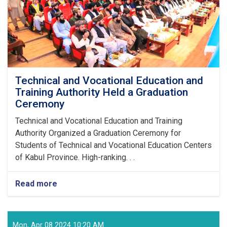
Technical and Vocational Education and
Training Authority Held a Graduation
Ceremony
Technical and Vocational Education and Training
Authority Organized a Graduation Ceremony for
Students of Technical and Vocational Education Centers
of Kabul Province. High-ranking. . .
Read more
about
Technical
and
Vocational
Education
Mon, Apr 08 2024 10:20 AM