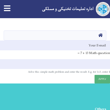
tion
اداره تعلیمات تخنیکی و مسلکی
Skip
to
main
HOME
content
E-mai
13 + 7 =
Math question
Solve this simple math problem and enter the result. E.g. for 1+3, enter 4.
APPLY
Others