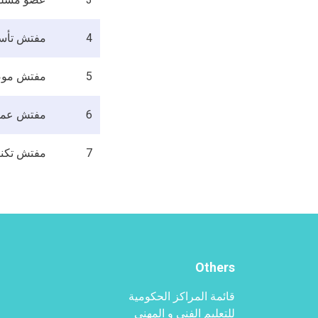
4
مفتش تأس
5
مفتش مو
6
مفتش عمل
7
مفتش تکنا
Others
قائمة المراكز الحكومية
للتعليم الفني و المهني