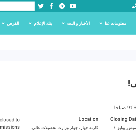
Twitter
Facebook
LinkedIn
Youtube
بحث
معلومات عنا
الأخبار و البث
بنك الإعلام
الفرص
تجاوز
إلى
المحتوى
الرئيسي
ی!
Location
Closing Da
 closed to
missions.
خميس, يوليو 16
کارته چهار، جوار وزارت تحصیلات عالی،