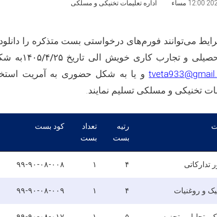
12:00 مساء
اداره تعلیمات تخنیکی و مسلکی
ایط می‌توانند فورم‌های درخواستی بست‌ متذکره را دانلود و
حصیلی و تجارب کاری خویش الی تاریخ
۱۴۰۵/۴/۲۵
به شکل
tveta933@gmail
و یا به شکل حضوری به آمریت استخد
یمات تخنیکی و مسلکی تسلیم نمایند
.
ت
رتیه
تعداد
کود بست
بست
بست
 تدارکاتی
۴
۱
۹۹-۹۰-۰۸-۰۰۸
ک و روغنیات
۴
۱
۹۹-۹۰-۰۸-۰۰۹
 تحلیل و تجزیه
۵
۱
۹۹-۹۰-۰۸-۰۱۷